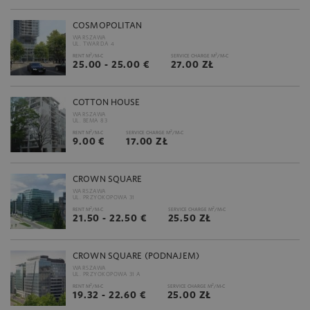
COSMOPOLITAN
WARSZAWA
UL. TWARDA 4
2
2
RENT M
/M-C
SERVICE CHARGE M
/M-C
25.00 - 25.00 €
27.00 ZŁ
COTTON HOUSE
WARSZAWA
UL. BEMA 83
2
2
RENT M
/M-C
SERVICE CHARGE M
/M-C
9.00 €
17.00 ZŁ
CROWN SQUARE
WARSZAWA
UL. PRZYOKOPOWA 31
2
2
RENT M
/M-C
SERVICE CHARGE M
/M-C
21.50 - 22.50 €
25.50 ZŁ
CROWN SQUARE (PODNAJEM)
WARSZAWA
UL. PRZYOKOPOWA 31 A
2
2
RENT M
/M-C
SERVICE CHARGE M
/M-C
19.32 - 22.60 €
25.00 ZŁ