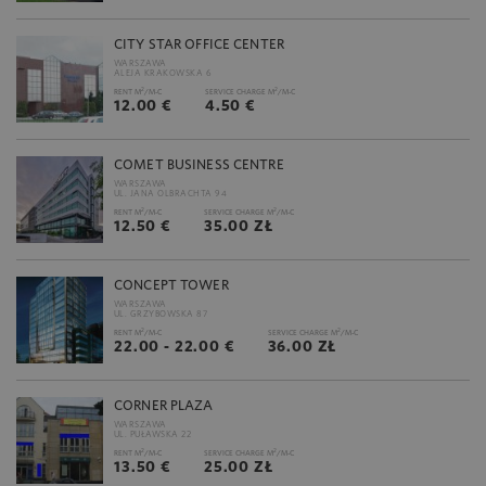
CITY STAR OFFICE CENTER
WARSZAWA
ALEJA KRAKOWSKA 6
2
2
RENT M
/M-C
SERVICE CHARGE M
/M-C
12.00 €
4.50 €
COMET BUSINESS CENTRE
WARSZAWA
UL. JANA OLBRACHTA 94
2
2
RENT M
/M-C
SERVICE CHARGE M
/M-C
12.50 €
35.00 ZŁ
CONCEPT TOWER
WARSZAWA
UL. GRZYBOWSKA 87
2
2
RENT M
/M-C
SERVICE CHARGE M
/M-C
22.00 - 22.00 €
36.00 ZŁ
CORNER PLAZA
WARSZAWA
UL. PUŁAWSKA 22
2
2
RENT M
/M-C
SERVICE CHARGE M
/M-C
13.50 €
25.00 ZŁ