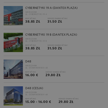
CYBERNETYKI 19 A (DANTEX PLAZA)
WARSZAWA
UL. CYBERNETYKI 19 A
2
2
RENT M
/M-C
SERVICE CHARGE M
/M-C
38.85 ZŁ
31.50 ZŁ
CYBERNETYKI 19 B (DANTEX PLAZA)
WARSZAWA
UL. CYBERNETYKI 19 B
2
2
RENT M
/M-C
SERVICE CHARGE M
/M-C
38.85 ZŁ
31.50 ZŁ
D48
WARSZAWA
UL. DOMANIEWSKA 48
2
2
RENT M
/M-C
SERVICE CHARGE M
/M-C
16.00 €
29.80 ZŁ
D48 (CESJA)
WARSZAWA
UL. DOMANIEWSKA 48
2
2
RENT M
/M-C
SERVICE CHARGE M
/M-C
15.00 - 16.00 €
29.80 ZŁ