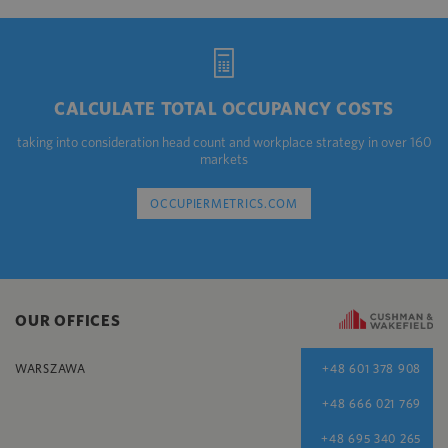
CALCULATE TOTAL OCCUPANCY COSTS
taking into consideration head count and workplace strategy in over 160
markets
OCCUPIERMETRICS.COM
OUR OFFICES
WARSZAWA
+48 601 378 908
+48 666 021 769
+48 695 340 265