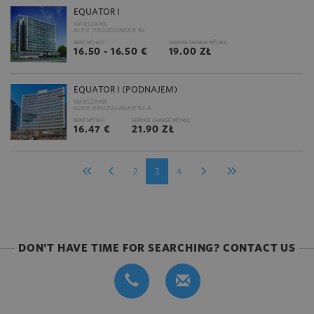
EQUATOR I
WARSZAWA
ALEJE JEROZOLIMSKIE 94
2
2
RENT M
/M-C
SERVICE CHARGE M
/M-C
16.50 - 16.50 €
19.00 ZŁ
EQUATOR I (PODNAJEM)
WARSZAWA
ALEJE JEROZOLIMSKIE 94 A
2
2
RENT M
/M-C
SERVICE CHARGE M
/M-C
16.47 €
21.90 ZŁ
2
3
4
DON'T HAVE TIME FOR SEARCHING? CONTACT US