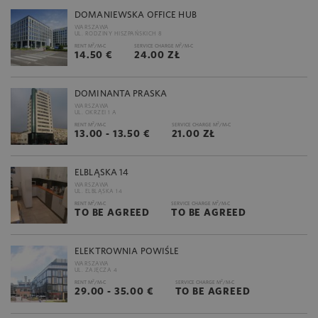
DOMANIEWSKA OFFICE HUB
WARSZAWA
UL. RODZINY HISZPAŃSKICH 8
2
2
RENT M
/M-C
SERVICE CHARGE M
/M-C
14.50 €
24.00 ZŁ
DOMINANTA PRASKA
WARSZAWA
UL. OKRZEI 1 A
2
2
RENT M
/M-C
SERVICE CHARGE M
/M-C
13.00 - 13.50 €
21.00 ZŁ
ELBLĄSKA 14
WARSZAWA
UL. ELBLĄSKA 14
2
2
RENT M
/M-C
SERVICE CHARGE M
/M-C
TO BE AGREED
TO BE AGREED
ELEKTROWNIA POWIŚLE
WARSZAWA
UL. ZAJĘCZA 4
2
2
RENT M
/M-C
SERVICE CHARGE M
/M-C
29.00 - 35.00 €
TO BE AGREED