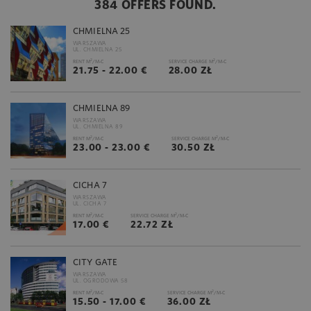
384 OFFERS FOUND.
CHMIELNA 25
WARSZAWA
UL. CHMIELNA 25
2
2
RENT M
/M-C
SERVICE CHARGE M
/M-C
21.75 - 22.00 €
28.00 ZŁ
CHMIELNA 89
WARSZAWA
UL. CHMIELNA 89
2
2
RENT M
/M-C
SERVICE CHARGE M
/M-C
23.00 - 23.00 €
30.50 ZŁ
CICHA 7
WARSZAWA
UL. CICHA 7
2
2
RENT M
/M-C
SERVICE CHARGE M
/M-C
17.00 €
22.72 ZŁ
CITY GATE
WARSZAWA
UL. OGRODOWA 58
2
2
RENT M
/M-C
SERVICE CHARGE M
/M-C
15.50 - 17.00 €
36.00 ZŁ