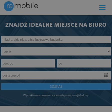
Toggle
naviga
ZNAJDŹ IDEALNE MIEJSCE NA BIURO
SZUKAJ
Wyszukiwanie zaawansowane dostępne w wersji desktop.