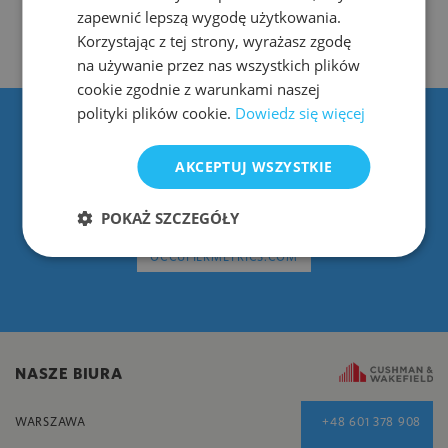
zapewnić lepszą wygodę użytkowania.
Korzystając z tej strony, wyrażasz zgodę
na używanie przez nas wszystkich plików
cookie zgodnie z warunkami naszej
polityki plików cookie.
Dowiedz się więcej
AKCEPTUJ WSZYSTKIE
OBLICZ ŁĄCZNE KOSZTY WYNAJMU
Biorąc pod uwagę liczbę pracowników oraz aranżację stanowisk pracy
POKAŻ SZCZEGÓŁY
OCCUPIERMETRICS.COM
NASZE BIURA
WARSZAWA
+48 601 378 908