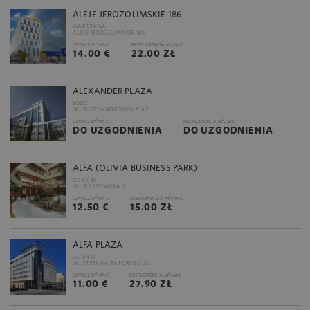
ALEJE JEROZOLIMSKIE 186
WARSZAWA
ALEJE JEROZOLIMSKIE 186
2
2
CZYNSZ M
/M-C
EKSPLOATACJA M
/M-C
14.00 €
22.00 ZŁ
ALEXANDER PLAZA
ŁÓDŹ
UL. ALEKSANDROWSKA 67
2
2
CZYNSZ M
/M-C
EKSPLOATACJA M
/M-C
DO UZGODNIENIA
DO UZGODNIENIA
ALFA (OLIVIA BUSINESS PARK)
GDAŃSK
UL. PIASTOWSKA 7
2
2
CZYNSZ M
/M-C
EKSPLOATACJA M
/M-C
12.50 €
15.00 ZŁ
ALFA PLAZA
GDYNIA
UL. STEFANA BATOREGO 32
2
2
CZYNSZ M
/M-C
EKSPLOATACJA M
/M-C
11.00 €
27.90 ZŁ