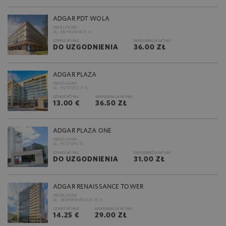
ADGAR PDT WOLA
WARSZAWA
UL. MŁYNARSKA 12
2
2
CZYNSZ M
/M-C
EKSPLOATACJA M
/M-C
DO UZGODNIENIA
36.00 ZŁ
ADGAR PLAZA
WARSZAWA
UL. POSTĘPU 17 A
2
2
CZYNSZ M
/M-C
EKSPLOATACJA M
/M-C
13.00 €
36.50 ZŁ
ADGAR PLAZA ONE
WARSZAWA
UL. POSTĘPU 15
2
2
CZYNSZ M
/M-C
EKSPLOATACJA M
/M-C
DO UZGODNIENIA
31.00 ZŁ
ADGAR RENAISSANCE TOWER
WARSZAWA
UL. SKIERNIEWICKA 10 A
2
2
CZYNSZ M
/M-C
EKSPLOATACJA M
/M-C
14.25 €
29.00 ZŁ