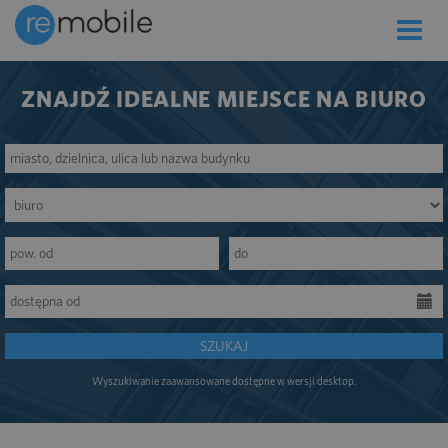
Toggle
naviga
ZNAJDŹ IDEALNE MIEJSCE NA BIURO
SZUKAJ
Wyszukiwanie zaawansowane dostępne w wersji desktop.