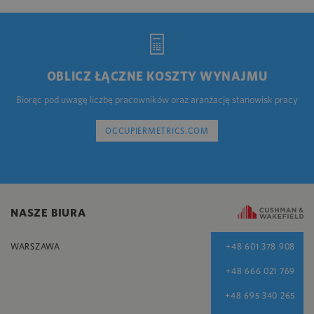
OBLICZ ŁĄCZNE KOSZTY WYNAJMU
Biorąc pod uwagę liczbę pracowników oraz aranżację stanowisk pracy
OCCUPIERMETRICS.COM
NASZE BIURA
WARSZAWA
+48 601 378 908
+48 666 021 769
+48 695 340 265