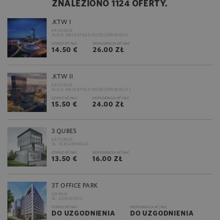
ZNALEZIONO 1124 OFERTY.
.KTW I
KATOWICE
ALEJA WALENTEGO ROŹDZIEŃSKIEGO
2
2
CZYNSZ M
/M-C
EKSPLOATACJA M
/M-C
14.50 €
26.00 ZŁ
.KTW II
KATOWICE
ALEJA WALENTEGO ROŹDZIEŃSKIEGO 1
2
2
CZYNSZ M
/M-C
EKSPLOATACJA M
/M-C
15.50 €
24.00 ZŁ
3 QUBES
KATOWICE
UL. ŚCIEGIENNEGO
2
2
CZYNSZ M
/M-C
EKSPLOATACJA M
/M-C
13.50 €
16.00 ZŁ
3T OFFICE PARK
GDYNIA
UL. GÓRSKIEGO
2
2
CZYNSZ M
/M-C
EKSPLOATACJA M
/M-C
DO UZGODNIENIA
DO UZGODNIENIA