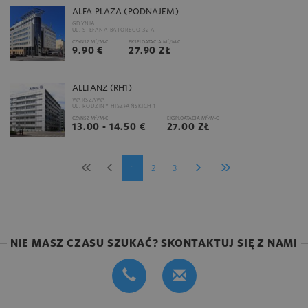
ALFA PLAZA (PODNAJEM)
GDYNIA
UL. STEFANA BATOREGO 32 A
2
2
CZYNSZ M
/M-C
EKSPLOATACJA M
/M-C
9.90 €
27.90 ZŁ
ALLIANZ (RH1)
WARSZAWA
UL. RODZINY HISZPAŃSKICH 1
2
2
CZYNSZ M
/M-C
EKSPLOATACJA M
/M-C
13.00 - 14.50 €
27.00 ZŁ
1
2
3
NIE MASZ CZASU SZUKAĆ? SKONTAKTUJ SIĘ Z NAMI