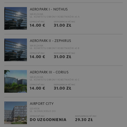
AEROPARK I - NOTHUS
WARSZAWA
UL. KOMITETU OBRONY ROBOTNIKÓW 45 A
2
2
CZYNSZ M
/M-C
EKSPLOATACJA M
/M-C
14.00 €
31.00 ZŁ
AEROPARK II - ZEPHIRUS
WARSZAWA
UL. KOMITETU OBRONY ROBOTNIKÓW 45 B
2
2
CZYNSZ M
/M-C
EKSPLOATACJA M
/M-C
14.00 €
31.00 ZŁ
AEROPARK III - CORIUS
WARSZAWA
UL. KOMITETU OBRONY ROBOTNIKÓW 45 C
2
2
CZYNSZ M
/M-C
EKSPLOATACJA M
/M-C
14.00 €
31.00 ZŁ
AIRPORT CITY
GDAŃSK
UL. SŁOWACKIEGO 210
2
2
CZYNSZ M
/M-C
EKSPLOATACJA M
/M-C
DO UZGODNIENIA
29.30 ZŁ