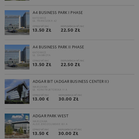
A4 BUSINESS PARK I PHASE
KATOWICE
UL. FRANCUSKA 42
2
2
CZYNSZ M
/M-C
EKSPLOATACJA M
/M-C
13.50 ZŁ
22.50 ZŁ
A4 BUSINESS PARK II PHASE
KATOWICE
UL. DAMROTA
2
2
CZYNSZ M
/M-C
EKSPLOATACJA M
/M-C
13.50 ZŁ
22.50 ZŁ
ADGAR BIT (ADGAR BUSINESS CENTER II)
WARSZAWA
UL. KONSTRUKTORSKA 11 A
2
2
CZYNSZ M
/M-C
EKSPLOATACJA M
/M-C
13.00 €
30.00 ZŁ
ADGAR PARK WEST
WARSZAWA
ALEJE JEROZOLIMSKIE 181 A
2
2
CZYNSZ M
/M-C
EKSPLOATACJA M
/M-C
13.50 €
30.00 ZŁ