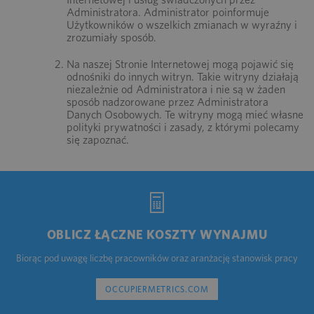
Administratora. Administrator poinformuje
Użytkowników o wszelkich zmianach w wyraźny i
zrozumiały sposób.
Na naszej Stronie Internetowej mogą pojawić się
odnośniki do innych witryn. Takie witryny działają
niezależnie od Administratora i nie są w żaden
sposób nadzorowane przez Administratora
Danych Osobowych. Te witryny mogą mieć własne
polityki prywatności i zasady, z którymi polecamy
się zapoznać.
OBLICZ ŁĄCZNE KOSZTY WYNAJMU
Biorąc pod uwagę liczbę pracowników oraz aranżację stanowisk pracy
OCCUPIERMETRICS.COM