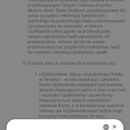
przechowywania Danych Osobowych przez
dłuższy okres. Dane Osobowe przechowywane dla
celów wysyłania informacji handlowych i
marketingu bezpośredniego będą przechowywane
i przetwarzane do momentu, w którym
Użytkownik cofnie zgodę na przetwarzanie,
zażąda zaprzestania bądź ograniczenia ich
przetwarzania, wniesie sprzeciw wobec
przetwarzania lub zażąda ich przekazania, bądź
do momentu likwidacji działalności spółki.
Podanie danych osobowych w odniesieniu do:
Użytkowników, którzy chcą utworzyć Konto
w Serwisie - w celu rejestracji i założenia
Konta Użytkownika niezbędne jest podanie
danych obejmujących adres e-mail oraz imię
i nazwisko Użytkownika i nazwę firmy.
Niepodanie tych danych uniemożliwi
założenie Konta, a w konsekwencji zawarcie
Umowy, ale Użytkownik nadal będzie mógł
korzystać funkcjonalności Serwisu
dostępnych bez konieczności rejestracji
×
Konta;