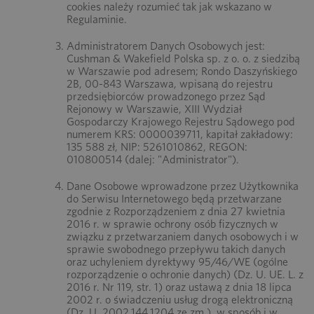
cookies należy rozumieć tak jak wskazano w
Regulaminie.
Administratorem Danych Osobowych jest:
Cushman & Wakefield Polska sp. z o. o. z siedzibą
w Warszawie pod adresem; Rondo Daszyńskiego
2B, 00-843 Warszawa, wpisaną do rejestru
przedsiębiorców prowadzonego przez Sąd
Rejonowy w Warszawie, XIII Wydział
Gospodarczy Krajowego Rejestru Sądowego pod
numerem KRS: 0000039711, kapitał zakładowy:
135 588 zł, NIP: 5261010862, REGON:
010800514 (dalej: "Administrator").
Dane Osobowe wprowadzone przez Użytkownika
do Serwisu Internetowego będą przetwarzane
zgodnie z Rozporządzeniem z dnia 27 kwietnia
2016 r. w sprawie ochrony osób fizycznych w
związku z przetwarzaniem danych osobowych i w
sprawie swobodnego przepływu takich danych
oraz uchyleniem dyrektywy 95/46/WE (ogólne
rozporządzenie o ochronie danych) (Dz. U. UE. L. z
2016 r. Nr 119, str. 1) oraz ustawą z dnia 18 lipca
2002 r. o świadczeniu usług drogą elektroniczną
(Dz. U. 2002.144.1204 ze zm.), w sposób i w