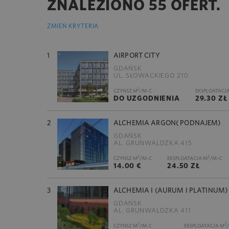
ZNALEZIONO 55 OFERT.
ZMIEŃ KRYTERIA
1
AIRPORT CITY
GDAŃSK
UL. SŁOWACKIEGO 210
2
CZYNSZ M
/M-C
EKSPLOATACJ
DO UZGODNIENIA
29.30 ZŁ
2
ALCHEMIA ARGON( PODNAJEM)
GDAŃSK
AL. GRUNWALDZKA 415
2
2
CZYNSZ M
/M-C
EKSPLOATACJA M
/M-C
14.00 €
24.50 ZŁ
3
ALCHEMIA I (AURUM I PLATINUM)
GDAŃSK
AL. GRUNWALDZKA 411
2
2
CZYNSZ M
/M-C
EKSPLOATACJA M