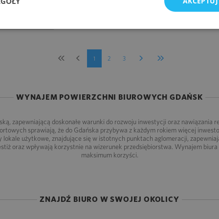
EGÓŁY
AKCEPTUJ
2
A M
/M-C
1
2
3
WYNAJEM POWIERZCHNI BIUROWYCH GDAŃSK
ką, zapewniającą doskonałe warunki do rozwoju inwestycji oraz nawiązania r
portowych sprawiają, że do Gdańska przybywa z każdym rokiem więcej inwestoró
y lokale użytkowe, znajdujące się w istotnych punktach aglomeracji, zapewnia
stiż oraz wpływają korzystnie na wizerunek przedsiębiorstwa. Wynajem biur
maksimum korzyści.
ZNAJDŹ BIURO W SWOJEJ OKOLICY