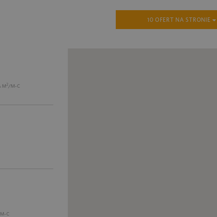
10 OFERT NA STRONIE
2
A M
/M-C
/M-C