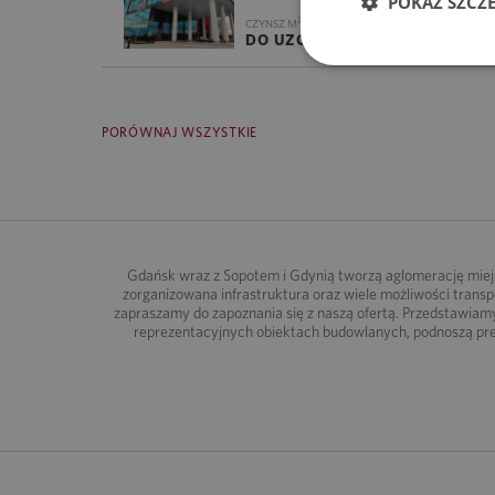
POKAŻ SZCZ
2
CZYNSZ M
/M-C
EKSPLOATACJ
DO UZGODNIENIA
26.06 ZŁ
PORÓWNAJ WSZYSTKIE
Gdańsk wraz z Sopotem i Gdynią tworzą aglomerację miejs
zorganizowana infrastruktura oraz wiele możliwości trans
zapraszamy do zapoznania się z naszą ofertą. Przedstawiam
reprezentacyjnych obiektach budowlanych, podnoszą pre