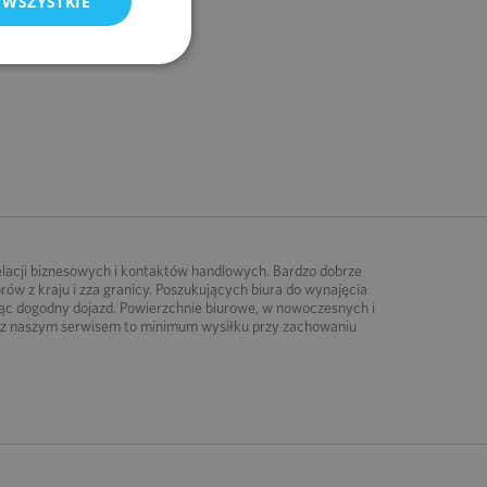
 WSZYSTKIE
elacji biznesowych i kontaktów handlowych. Bardzo dobrze
w z kraju i zza granicy. Poszukujących biura do wynajęcia
jąc dogodny dojazd. Powierzchnie biurowe, w nowoczesnych i
a z naszym serwisem to minimum wysiłku przy zachowaniu