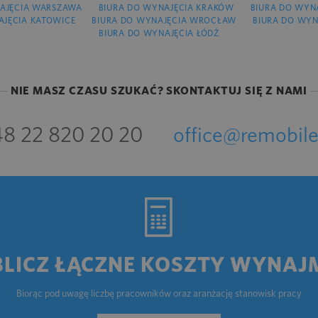
AJĘCIA WARSZAWA
BIURA DO WYNAJĘCIA KRAKÓW
BIURA DO WYN
AJĘCIA KATOWICE
BIURA DO WYNAJĘCIA WROCŁAW
BIURA DO WYN
BIURA DO WYNAJĘCIA ŁÓDŹ
NIE MASZ CZASU SZUKAĆ? SKONTAKTUJ SIĘ Z NAMI
8 22 820 20 20
office@remobile
BLICZ ŁĄCZNE KOSZTY WYNAJ
Biorąc pod uwagę liczbę pracowników oraz aranżację stanowisk pracy