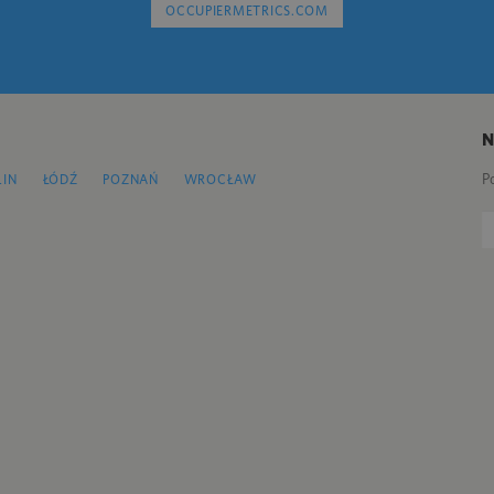
OCCUPIERMETRICS.COM
P
LIN
ŁÓDŹ
POZNAŃ
WROCŁAW