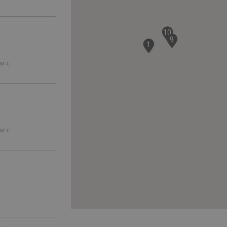
)
10
9
1
/M-C
/M-C