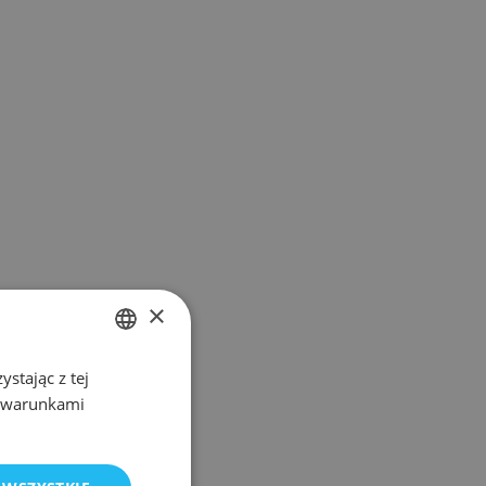
×
stając z tej
POLISH
z warunkami
ENGLISH