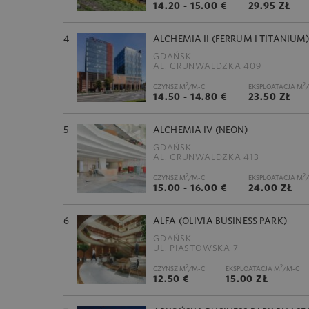
14.20 - 15.00 €
29.95 ZŁ
4
ALCHEMIA II (FERRUM I TITANIUM
GDAŃSK
AL. GRUNWALDZKA 409
2
2
CZYNSZ M
/M-C
EKSPLOATACJA M
14.50 - 14.80 €
23.50 ZŁ
5
ALCHEMIA IV (NEON)
GDAŃSK
AL. GRUNWALDZKA 413
2
2
CZYNSZ M
/M-C
EKSPLOATACJA M
15.00 - 16.00 €
24.00 ZŁ
6
ALFA (OLIVIA BUSINESS PARK)
GDAŃSK
UL. PIASTOWSKA 7
2
2
CZYNSZ M
/M-C
EKSPLOATACJA M
/M-C
12.50 €
15.00 ZŁ