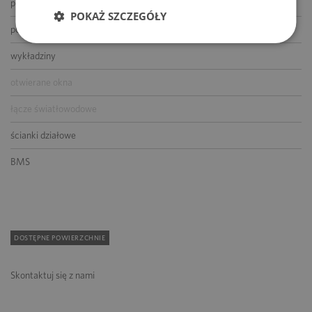
podnoszone podłogi
POKAŻ SZCZEGÓŁY
podwieszane sufity
wykładziny
otwierane okna
łącze światłowodowe
ścianki działowe
BMS
DOSTĘPNE POWIERZCHNIE
Skontaktuj się z nami