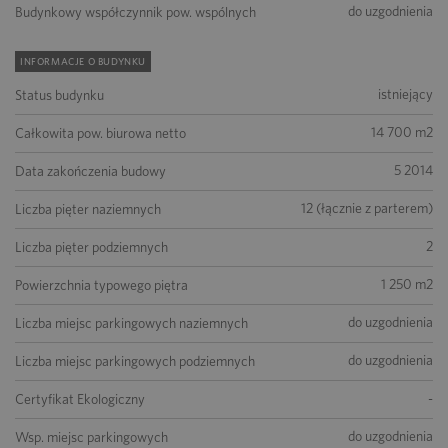
do uzgodnienia
Budynkowy współczynnik pow. wspólnych
INFORMACJE O BUDYNKU
istniejący
Status budynku
14 700 m2
Całkowita pow. biurowa netto
5 2014
Data zakończenia budowy
12 (łącznie z parterem)
Liczba pięter naziemnych
2
Liczba pięter podziemnych
1 250 m2
Powierzchnia typowego piętra
do uzgodnienia
Liczba miejsc parkingowych naziemnych
do uzgodnienia
Liczba miejsc parkingowych podziemnych
-
Certyfikat Ekologiczny
do uzgodnienia
Wsp. miejsc parkingowych