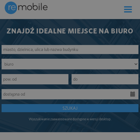
Toggle
naviga
ZNAJDŹ IDEALNE MIEJSCE NA BIURO
SZUKAJ
Wyszukiwanie zaawansowane dostępne w wersji desktop.