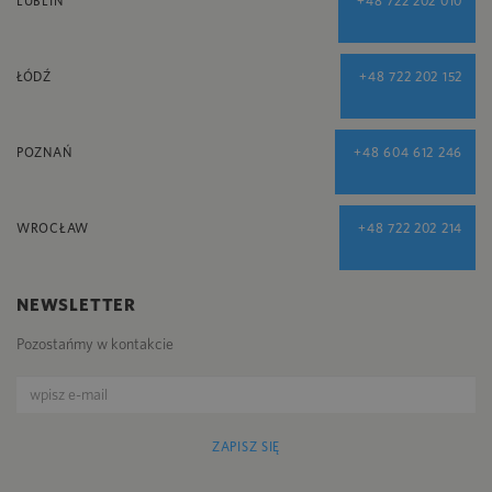
LUBLIN
+48 722 202 010
ŁÓDŹ
+48 722 202 152
POZNAŃ
+48 604 612 246
WROCŁAW
+48 722 202 214
NEWSLETTER
Pozostańmy w kontakcie
ZAPISZ SIĘ