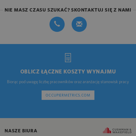
NIE MASZ CZASU SZUKAĆ? SKONTAKTUJ SIĘ Z NAMI
OBLICZ ŁĄCZNE KOSZTY WYNAJMU
Biorąc pod uwagę liczbę pracowników oraz aranżację stanowisk pracy
OCCUPIERMETRICS.COM
NASZE BIURA