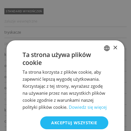
STANDARD WYKOŃCZEŃ
żaluzje wewnętrzne
tryskacze
podwójne zasilanie
×
Ta strona używa plików
kontrola dostępu
cookie
POLISH
okablowanie telefoniczne
Ta strona korzysta z plików cookie, aby
ENGLISH
okablowanie komputerowe
zapewnić lepszą wygodę użytkowania.
Korzystając z tej strony, wyrażasz zgodę
okablowanie elektryczne
na używanie przez nas wszystkich plików
centrala telefoniczna
cookie zgodnie z warunkami naszej
polityki plików cookie.
Dowiedz się więcej
klimatyzacja
czujniki dymu i ciepła
AKCEPTUJ WSZYSTKIE