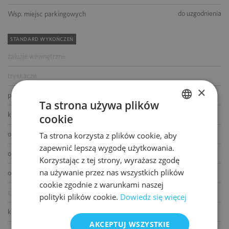
do uzgodnienia
Wsp. miejsc parkingowych
STANDARD WYKOŃCZEŃ
żaluzje wewnętrzne
tryskacze
×
podwójne zasilanie
Ta strona używa plików
kontrola dostępu
cookie
POLISH
okablowanie telefoniczne
Ta strona korzysta z plików cookie, aby
ENGLISH
zapewnić lepszą wygodę użytkowania.
okablowanie komputerowe
Korzystając z tej strony, wyrażasz zgodę
na używanie przez nas wszystkich plików
okablowanie elektryczne
cookie zgodnie z warunkami naszej
centrala telefoniczna
polityki plików cookie.
Dowiedz się więcej
klimatyzacja
AKCEPTUJ WSZYSTKIE