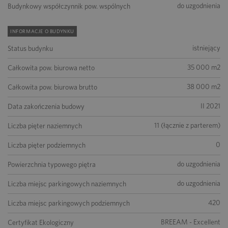
do uzgodnienia
Budynkowy współczynnik pow. wspólnych
INFORMACJE O BUDYNKU
istniejący
Status budynku
35 000 m2
Całkowita pow. biurowa netto
38 000 m2
Całkowita pow. biurowa brutto
II 2021
Data zakończenia budowy
11 (łącznie z parterem)
Liczba pięter naziemnych
0
Liczba pięter podziemnych
do uzgodnienia
Powierzchnia typowego piętra
do uzgodnienia
Liczba miejsc parkingowych naziemnych
420
Liczba miejsc parkingowych podziemnych
BREEAM - Excellent
Certyfikat Ekologiczny