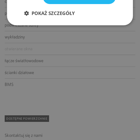
czujniki dymu i ciepła
POKAŻ SZCZEGÓŁY
podnoszone podłogi
podwieszane sufity
wykładziny
otwierane okna
łącze światłowodowe
ścianki działowe
BMS
DOSTĘPNE POWIERZCHNIE
Skontaktuj się z nami