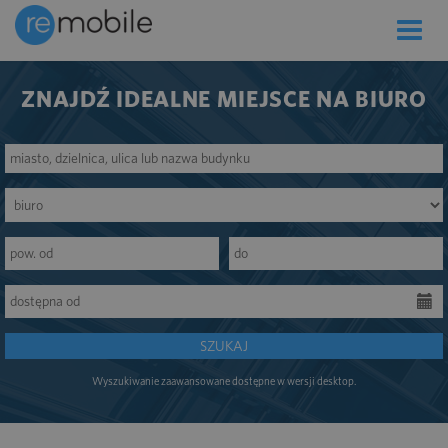
Toggle
naviga
ZNAJDŹ IDEALNE MIEJSCE NA BIURO
SZUKAJ
Wyszukiwanie zaawansowane dostępne w wersji desktop.