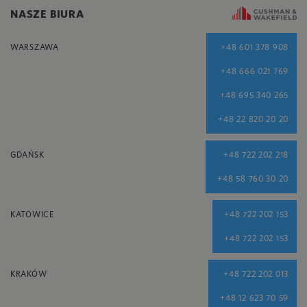
NASZE BIURA
WARSZAWA
+48 601 378 908
+48 666 021 769
+48 695 340 265
+48 22 820 20 20
GDAŃSK
+48 722 202 218
+48 58 760 30 20
KATOWICE
+48 722 202 153
+48 722 202 153
KRAKÓW
+48 722 202 013
+48 12 623 70 59