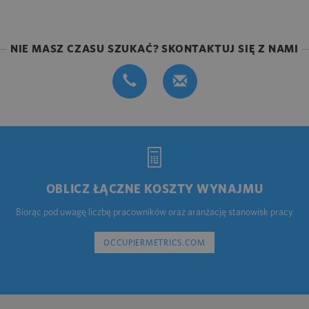
NIE MASZ CZASU SZUKAĆ? SKONTAKTUJ SIĘ Z NAMI
OBLICZ ŁĄCZNE KOSZTY WYNAJMU
Biorąc pod uwagę liczbę pracowników oraz aranżację stanowisk pracy
OCCUPIERMETRICS.COM