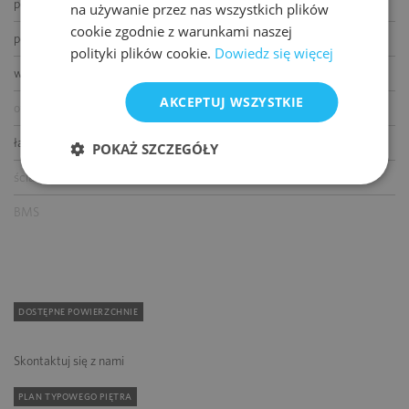
podnoszone podłogi
na używanie przez nas wszystkich plików
cookie zgodnie z warunkami naszej
podwieszane sufity
polityki plików cookie.
Dowiedz się więcej
wykładziny
AKCEPTUJ WSZYSTKIE
otwierane okna
łącze światłowodowe
POKAŻ SZCZEGÓŁY
ścianki działowe
BMS
DOSTĘPNE POWIERZCHNIE
Skontaktuj się z nami
PLAN TYPOWEGO PIĘTRA