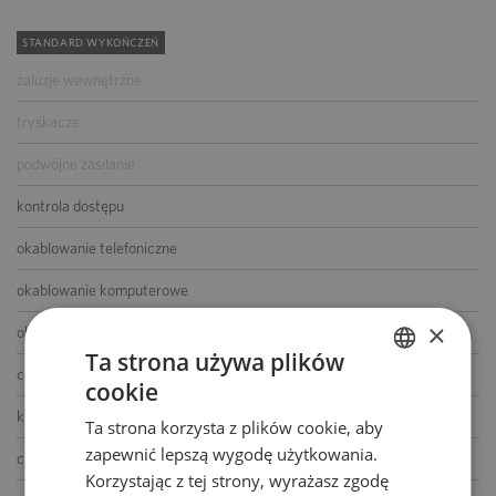
STANDARD WYKOŃCZEŃ
żaluzje wewnętrzne
tryskacze
podwójne zasilanie
kontrola dostępu
okablowanie telefoniczne
okablowanie komputerowe
×
okablowanie elektryczne
Ta strona używa plików
centrala telefoniczna
cookie
POLISH
klimatyzacja
Ta strona korzysta z plików cookie, aby
ENGLISH
zapewnić lepszą wygodę użytkowania.
czujniki dymu i ciepła
Korzystając z tej strony, wyrażasz zgodę