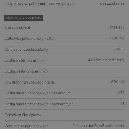
do uzgodnienia
Budynkowy współczynnik pow. wspólnych
INFORMACJE O BUDYNKU
istniejący
Status budynku
3 700 m2
Całkowita pow. biurowa netto
1997
Data zakończenia budowy
4 (łącznie z parterem)
Liczba pięter naziemnych
1
Liczba pięter podziemnych
800 m2
Powierzchnia typowego piętra
252
Liczba miejsc parkingowych naziemnych
25
Liczba miejsc parkingowych podziemnych
-
Certyfikat Ekologiczny
1 miejsce na 25 m2 powierzchni
Wsp. miejsc parkingowych