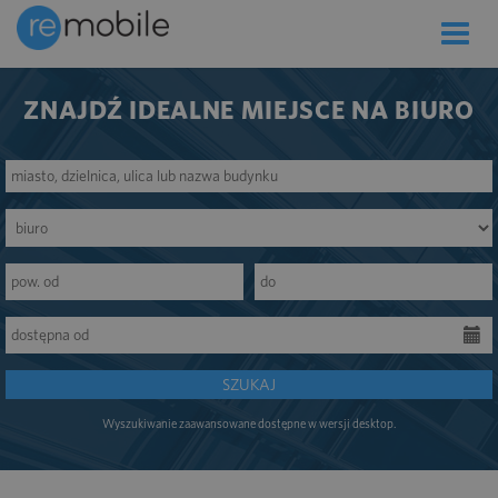
Toggle
naviga
ZNAJDŹ IDEALNE MIEJSCE NA BIURO
SZUKAJ
Wyszukiwanie zaawansowane dostępne w wersji desktop.