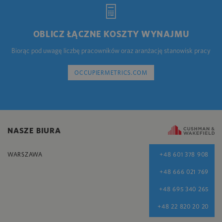
OBLICZ ŁĄCZNE KOSZTY WYNAJMU
Biorąc pod uwagę liczbę pracowników oraz aranżację stanowisk pracy
OCCUPIERMETRICS.COM
NASZE BIURA
WARSZAWA
+48 601 378 908
+48 666 021 769
+48 695 340 265
+48 22 820 20 20