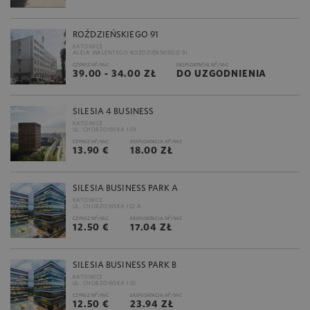
ROŹDZIEŃSKIEGO 91
KATOWICE
ALEJA WALENTEGO ROŹDZIEŃSKIEGO 91
2
2
CZYNSZ M
/M-C
EKSPLOATACJA M
/M-C
39.00 - 34.00 ZŁ
DO UZGODNIENIA
SILESIA 4 BUSINESS
KATOWICE
UL. CHORZOWSKA 109
2
2
CZYNSZ M
/M-C
EKSPLOATACJA M
/M-C
13.90 €
18.00 ZŁ
SILESIA BUSINESS PARK A
KATOWICE
UL. CHORZOWSKA 152 A
2
2
CZYNSZ M
/M-C
EKSPLOATACJA M
/M-C
12.50 €
17.04 ZŁ
SILESIA BUSINESS PARK B
KATOWICE
UL. CHORZOWSKA 150
2
2
CZYNSZ M
/M-C
EKSPLOATACJA M
/M-C
12.50 €
23.94 ZŁ