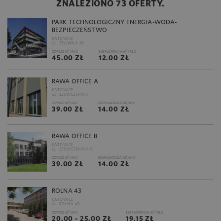
ZNALEZIONO 73 OFERTY.
PARK TECHNOLOGICZNY ENERGIA-WODA-
BEZPIECZEŃSTWO
KATOWICE
UL. ŻELIWNA 38
2
2
CZYNSZ M
/M-C
EKSPLOATACJA M
/M-C
45.00 ZŁ
12.00 ZŁ
RAWA OFFICE A
KATOWICE
UL. SZEWCZENKI 8
2
2
CZYNSZ M
/M-C
EKSPLOATACJA M
/M-C
39.00 ZŁ
14.00 ZŁ
RAWA OFFICE B
KATOWICE
UL. SZEWCZENKI 8 B
2
2
CZYNSZ M
/M-C
EKSPLOATACJA M
/M-C
39.00 ZŁ
14.00 ZŁ
ROLNA 43
KATOWICE
UL. ROLNA 43
2
2
CZYNSZ M
/M-C
EKSPLOATACJA M
/M-C
20.00 - 25.00 ZŁ
19.15 ZŁ