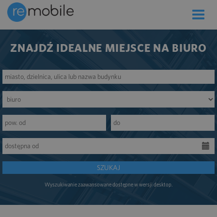
Toggle
naviga
ZNAJDŹ IDEALNE MIEJSCE NA BIURO
SZUKAJ
Wyszukiwanie zaawansowane dostępne w wersji desktop.