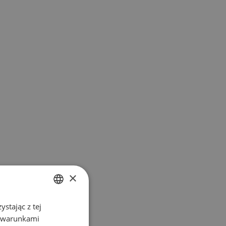
×
stając z tej
POLISH
z warunkami
ENGLISH