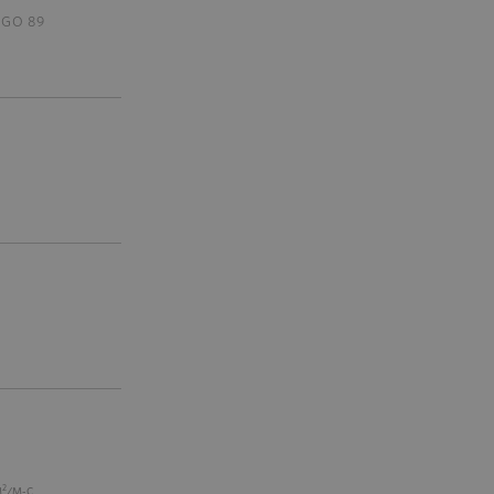
EGO 89
2
M
/M-C