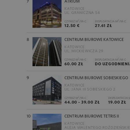
7
ATRIUM
KATOWICE
UL. GRANICZNA 54
2
2
CZYNSZ M
/M-C
EKSPLOATACJA M
/M-C
12.50 €
27.61 ZŁ
8
CENTRUM BIUROWE KATOWICE
KATOWICE
UL. MICKIEWICZA 29
2
2
CZYNSZ M
/M-C
EKSPLOATACJA M
/M-C
60.00 ZŁ
DO UZGODNIENI
9
CENTRUM BIUROWE SOBIESKIEGO
KATOWICE
UL. JANA III SOBIESKIEGO 2
2
CZYNSZ M
/M-C
EKSPLOATACJA 
44.00 - 39.00 ZŁ
19.00 ZŁ
10
CENTRUM BIUROWE TETRIS II
KATOWICE
ALEJA WALENTEGO ROŹDZIEŃSKI