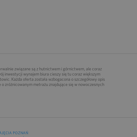
erwalnie związane są z hutnictwem i górnictwem, ale coraz
ój inwestycji wynajem biura cieszy się tu coraz większym
atowic. Każda oferta została wzbogacona o szczegółowy opis
we o zróżnicowanym metrażu znajdujące się w nowoczesnych
AJĘCIA POZNAŃ