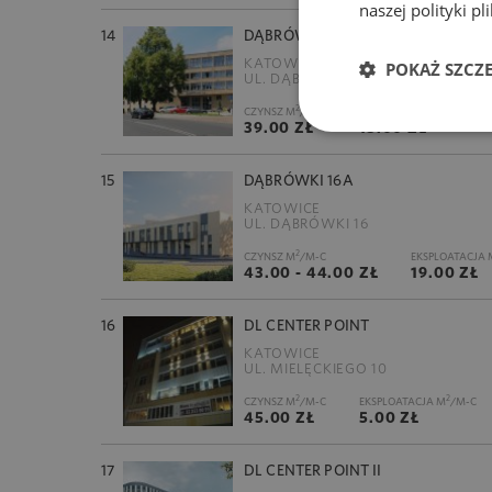
naszej polityki p
14
DĄBRÓWKI 16
KATOWICE
POKAŻ SZCZ
UL. DĄBRÓWKI 16
2
2
CZYNSZ M
/M-C
EKSPLOATACJA M
/M-C
39.00 ZŁ
15.00 ZŁ
15
DĄBRÓWKI 16A
KATOWICE
UL. DĄBRÓWKI 16
2
CZYNSZ M
/M-C
EKSPLOATACJA 
43.00 - 44.00 ZŁ
19.00 ZŁ
16
DL CENTER POINT
KATOWICE
UL. MIELĘCKIEGO 10
2
2
CZYNSZ M
/M-C
EKSPLOATACJA M
/M-C
45.00 ZŁ
5.00 ZŁ
17
DL CENTER POINT II