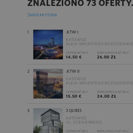
ZNALEZIONO 73 OFERTY
ZMIEŃ KRYTERIA
1
.KTW I
KATOWICE
ALEJA WALENTEGO ROŹDZIEŃSKI
2
2
CZYNSZ M
/M-C
EKSPLOATACJA M
/M-C
14.50 €
26.00 ZŁ
2
.KTW II
KATOWICE
ALEJA WALENTEGO ROŹDZIEŃSKIE
2
2
CZYNSZ M
/M-C
EKSPLOATACJA M
/M-C
15.50 €
24.00 ZŁ
3
3 QUBES
KATOWICE
UL. ŚCIEGIENNEGO
2
2
CZYNSZ M
/M-C
EKSPLOATACJA M
/M-C