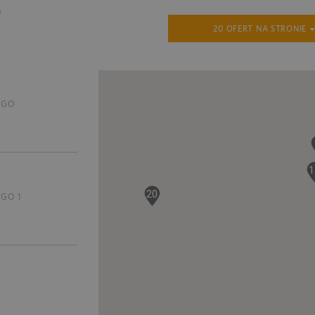
.
20 OFERT NA STRONIE
EGO
1
20
GO 1