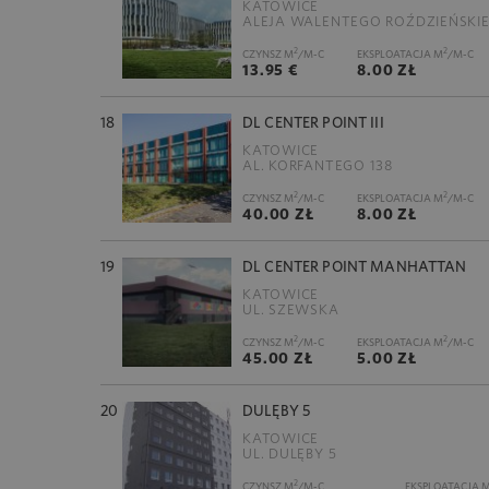
KATOWICE
ALEJA WALENTEGO ROŹDZIEŃSKI
2
2
CZYNSZ M
/M-C
EKSPLOATACJA M
/M-C
13.95 €
8.00 ZŁ
18
DL CENTER POINT III
KATOWICE
AL. KORFANTEGO 138
2
2
CZYNSZ M
/M-C
EKSPLOATACJA M
/M-C
40.00 ZŁ
8.00 ZŁ
19
DL CENTER POINT MANHATTAN
KATOWICE
UL. SZEWSKA
2
2
CZYNSZ M
/M-C
EKSPLOATACJA M
/M-C
45.00 ZŁ
5.00 ZŁ
20
DULĘBY 5
KATOWICE
UL. DULĘBY 5
2
CZYNSZ M
/M-C
EKSPLOATACJA 