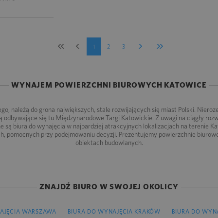
1
2
3
WYNAJEM POWIERZCHNI BIUROWYCH KATOWICE
o, należą do grona największych, stale rozwijających się miast Polski. Nieroz
zą odbywające się tu Międzynarodowe Targi Katowickie. Z uwagi na ciągły rozw
 są biura do wynajęcia w najbardziej atrakcyjnych lokalizacjach na terenie K
ch, pomocnych przy podejmowaniu decyzji. Prezentujemy powierzchnie biuro
obiektach budowlanych.
ZNAJDŹ BIURO W SWOJEJ OKOLICY
AJĘCIA WARSZAWA
BIURA DO WYNAJĘCIA KRAKÓW
BIURA DO WYN