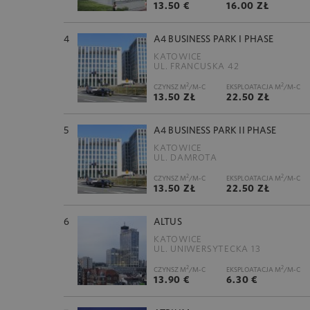
13.50 €
16.00 ZŁ
4
A4 BUSINESS PARK I PHASE
KATOWICE
UL. FRANCUSKA 42
2
2
CZYNSZ M
/M-C
EKSPLOATACJA M
/M-C
13.50 ZŁ
22.50 ZŁ
5
A4 BUSINESS PARK II PHASE
KATOWICE
UL. DAMROTA
2
2
CZYNSZ M
/M-C
EKSPLOATACJA M
/M-C
13.50 ZŁ
22.50 ZŁ
6
ALTUS
KATOWICE
UL. UNIWERSYTECKA 13
2
2
CZYNSZ M
/M-C
EKSPLOATACJA M
/M-C
13.90 €
6.30 €