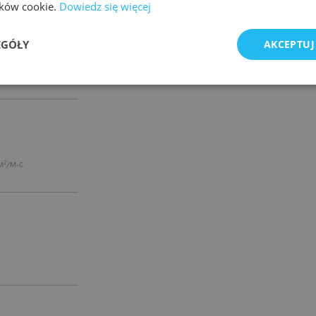
lików cookie.
Dowiedz się więcej
EGÓŁY
AKCEPTUJ
2
M
/M-C