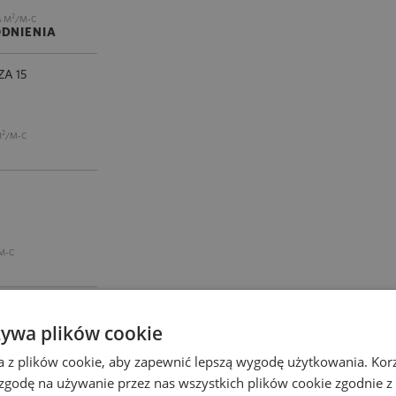
2
A M
/M-C
DNIENIA
A 15
2
M
/M-C
M-C
żywa plików cookie
a z plików cookie, aby zapewnić lepszą wygodę użytkowania. Korzy
 zgodę na używanie przez nas wszystkich plików cookie zgodnie 