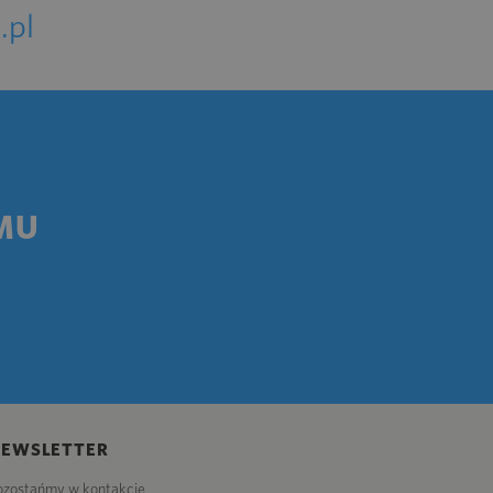
.pl
MU
NEWSLETTER
ozostańmy w kontakcie