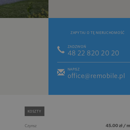
ZAPYTAJ O TĘ NIERUCHOMOŚĆ
ZADZWOŃ
48 22 820 20 20
NAPISZ
office@remobile.pl
KOSZTY
45.00 zł / 
Czynsz