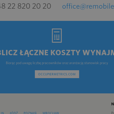
8 22 820 20 20
office@remobile
BLICZ ŁĄCZNE KOSZTY WYNAJ
Biorąc pod uwagę liczbę pracowników oraz aranżację stanowisk pracy
OCCUPIERMETRICS.COM
P
LIN
ŁÓDŹ
POZNAŃ
WROCŁAW