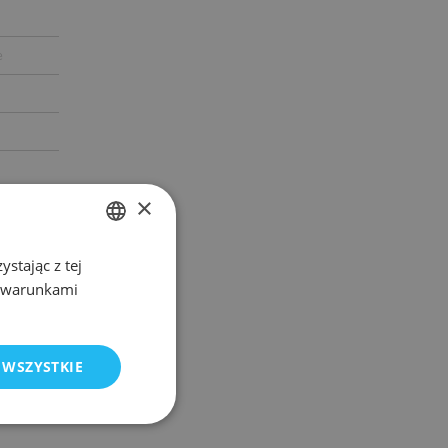
e
×
stając z tej
POLISH
z warunkami
ENGLISH
 WSZYSTKIE