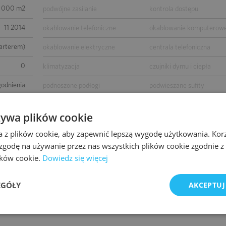
 000 m2
podwójne zasilanie
kontrola dostępu
11 2014
okablowanie telefoniczne
okablowanie komputerow
parterem)
okablowanie elektryczne
centrala telefoniczna
0
klimatyzacja
czujniki dymu i ciepła
godnienia
podnoszone podłogi
podwieszane sufity
godnienia
wykładziny
otwierane okna
żywa plików cookie
godnienia
łącze światłowodowe
ścianki działowe
a z plików cookie, aby zapewnić lepszą wygodę użytkowania. Korzy
-
BMS
 zgodę na używanie przez nas wszystkich plików cookie zgodnie 
lików cookie.
Dowiedz się więcej
godnienia
EGÓŁY
AKCEPTUJ