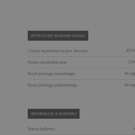
WYJŚCIOWE WARUNKI NAJMU
45.0
Czynsz wyjściowy za pow. biurową
5.0
Koszty eksploatacyjne
do uz
Koszt parkingu naziemnego
do uz
Koszt parkingu podziemnego
INFORMACJE O BUDYNKU
Status budynku