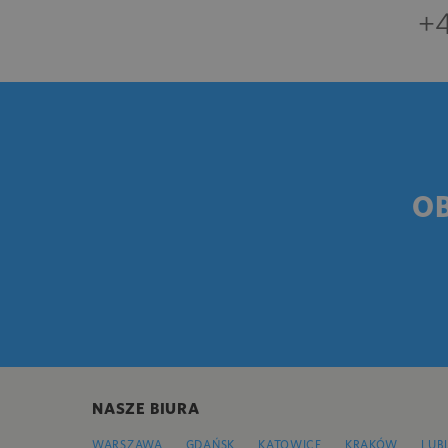
+4
O
NASZE BIURA
WARSZAWA
GDAŃSK
KATOWICE
KRAKÓW
LUB