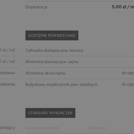
5.00 zł / 
Eksploatacja
DOSTĘPNE POWIERZCHNIE
0 zł / m2
Całkowita dostępna pow. biurowa
0 zł / m2
Minimalna biurowa pow. najmu
godnienia
do uzg
Minimalny okres najmu
godnienia
do uzg
Budynkowy współczynnik pow. wspólnych
STANDARD WYKOŃCZEŃ
istniejący
żaluzje wewnętrzne
tryskacze