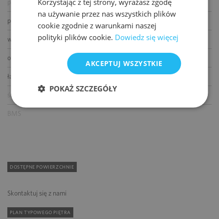
Korzystając z tej strony, wyrażasz zgodę
podnoszone podłogi
na używanie przez nas wszystkich plików
podwieszane sufity
cookie zgodnie z warunkami naszej
polityki plików cookie.
Dowiedz się więcej
wykładziny
otwierane okna
AKCEPTUJ WSZYSTKIE
łącze światłowodowe
POKAŻ SZCZEGÓŁY
ścianki działowe
BMS
DOSTĘPNE POWIERZCHNIE
Skontaktuj się z nami
PLAN TYPOWEGO PIĘTRA