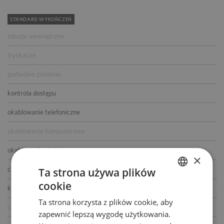
STANDARD WYKOŃCZEŃ
żaluzje wewnętrzne
tryskacze
podwójne zasilanie
kontrola dostępu
okablowanie telefoniczne
okablowanie komputerowe
okablowanie elektryczne
×
centrala telefoniczna
Ta strona używa plików
cookie
POLISH
klimatyzacja
Ta strona korzysta z plików cookie, aby
ENGLISH
czujniki dymu i ciepła
zapewnić lepszą wygodę użytkowania.