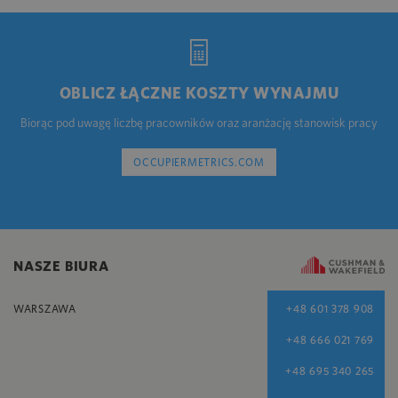
OBLICZ ŁĄCZNE KOSZTY WYNAJMU
Biorąc pod uwagę liczbę pracowników oraz aranżację stanowisk pracy
OCCUPIERMETRICS.COM
NASZE BIURA
WARSZAWA
+48 601 378 908
+48 666 021 769
+48 695 340 265