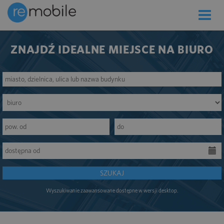
Toggle
naviga
ZNAJDŹ IDEALNE MIEJSCE NA BIURO
SZUKAJ
Wyszukiwanie zaawansowane dostępne w wersji desktop.