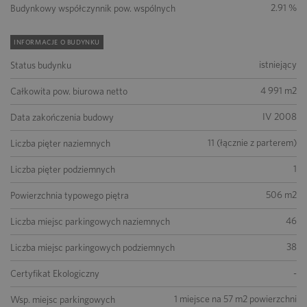
2.91 %
Budynkowy współczynnik pow. wspólnych
INFORMACJE O BUDYNKU
istniejący
Status budynku
4 991 m2
Całkowita pow. biurowa netto
IV 2008
Data zakończenia budowy
11 (łącznie z parterem)
Liczba pięter naziemnych
1
Liczba pięter podziemnych
506 m2
Powierzchnia typowego piętra
46
Liczba miejsc parkingowych naziemnych
38
Liczba miejsc parkingowych podziemnych
-
Certyfikat Ekologiczny
1 miejsce na 57 m2 powierzchni
Wsp. miejsc parkingowych