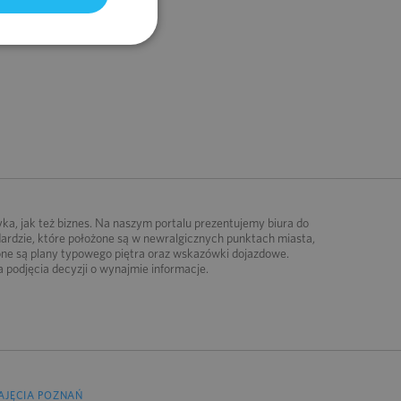
yka, jak też biznes. Na naszym portalu prezentujemy biura do
rdzie, które położone są w newralgicznych punktach miasta,
one są plany typowego piętra oraz wskazówki dojazdowe.
podjęcia decyzji o wynajmie informacje.
AJĘCIA POZNAŃ