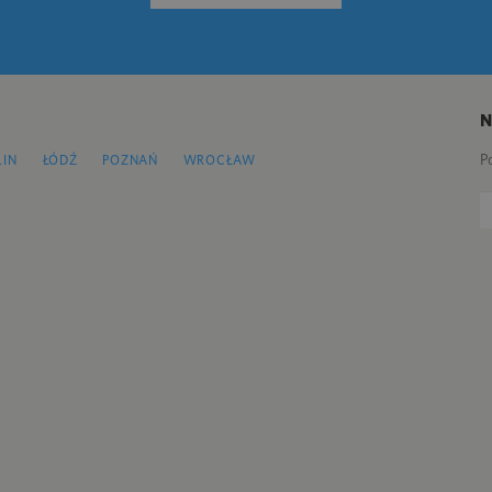
P
LIN
ŁÓDŹ
POZNAŃ
WROCŁAW