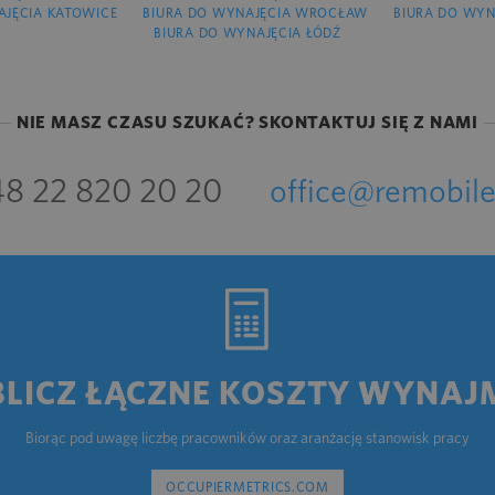
AJĘCIA KATOWICE
BIURA DO WYNAJĘCIA WROCŁAW
BIURA DO WYN
BIURA DO WYNAJĘCIA ŁÓDŹ
NIE MASZ CZASU SZUKAĆ? SKONTAKTUJ SIĘ Z NAMI
8 22 820 20 20
office@remobile
BLICZ ŁĄCZNE KOSZTY WYNAJ
Biorąc pod uwagę liczbę pracowników oraz aranżację stanowisk pracy
OCCUPIERMETRICS.COM