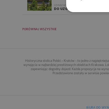
2
CZYNSZ M
/M-C
EKSPLOATACJ
DO UZGODNIENIA
DO UZGO
PORÓWNAJ WSZYSTKIE
Historyczna stolica Polski – Kraków – to jedno z najpięknie
wynajęcia w najbardziej prestiżowych obiektach Krakowa. L
zapewniając dogodny dojazd. Każda propozycja na wynaj
Przedstawione zostały w serwisie powie
BIURA DO WYN