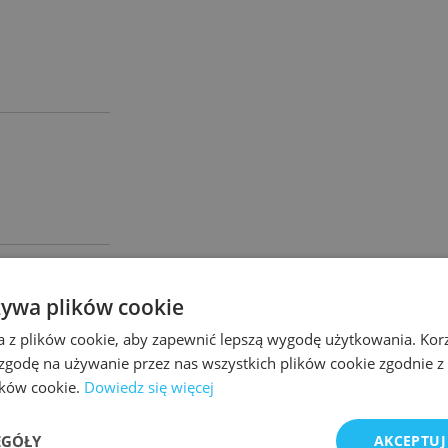
żywa plików cookie
a z plików cookie, aby zapewnić lepszą wygodę użytkowania. Korzy
2
A M
/M-C
DNIENIA
 zgodę na używanie przez nas wszystkich plików cookie zgodnie 
lików cookie.
Dowiedz się więcej
EGÓŁY
AKCEPTUJ