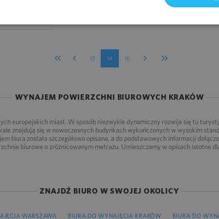
2
A M
/M-C
DNIENIA
13
14
15
WYNAJEM POWIERZCHNI BIUROWYCH KRAKÓW
jszych europejskich miast. W sposób niezwykle dynamiczny rozwija się tu turyst
okale znajdują się w nowoczesnych budynkach wykończonych w wysokim standa
em biura została szczegółowo opisana, a do podstawowych informacji dołącz
rzchnie biurowe o zróżnicowanym metrażu. Umieszczamy w opisach istotne dla 
ZNAJDŹ BIURO W SWOJEJ OKOLICY
AJĘCIA WARSZAWA
BIURA DO WYNAJĘCIA KRAKÓW
BIURA DO WYN