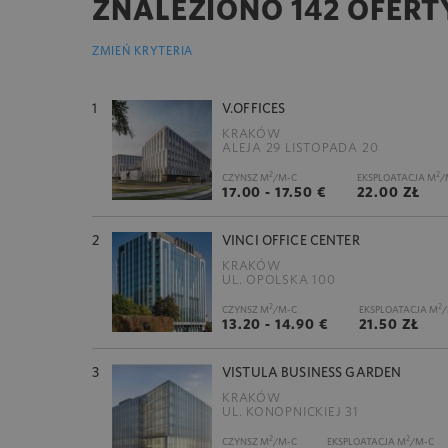
ZNALEZIONO 142 OFERT
ZMIEŃ KRYTERIA
1
V.OFFICES
KRAKÓW
ALEJA 29 LISTOPADA 20
2
2
CZYNSZ M
/M-C
EKSPLOATACJA M
/
17.00 - 17.50 €
22.00 ZŁ
2
VINCI OFFICE CENTER
KRAKÓW
UL. OPOLSKA 100
2
2
CZYNSZ M
/M-C
EKSPLOATACJA M
/
13.20 - 14.90 €
21.50 ZŁ
3
VISTULA BUSINESS GARDEN
KRAKÓW
UL. KONOPNICKIEJ 31
2
2
CZYNSZ M
/M-C
EKSPLOATACJA M
/M-C