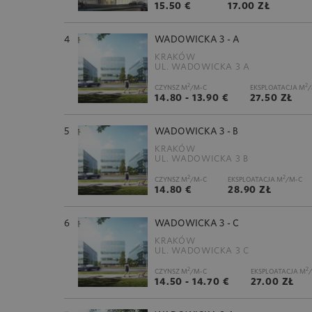
15.50 €
17.00 ZŁ
4
WADOWICKA 3 - A
KRAKÓW
UL. WADOWICKA 3 A
2
2
CZYNSZ M
/M-C
EKSPLOATACJA M
/
14.80 - 13.90 €
27.50 ZŁ
5
WADOWICKA 3 - B
KRAKÓW
UL. WADOWICKA 3 B
2
2
CZYNSZ M
/M-C
EKSPLOATACJA M
/M-C
14.80 €
28.90 ZŁ
6
WADOWICKA 3 - C
KRAKÓW
UL. WADOWICKA 3 C
2
2
CZYNSZ M
/M-C
EKSPLOATACJA M
14.50 - 14.70 €
27.00 ZŁ