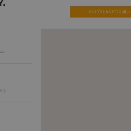
Y.
10 OFERT NA STRONIE
M-C
M-C