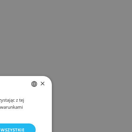
×
stając z tej
POLISH
z warunkami
ENGLISH
 WSZYSTKIE