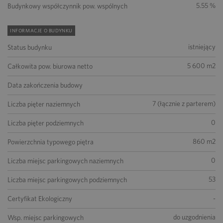
5.55 %
Budynkowy współczynnik pow. wspólnych
INFORMACJE O BUDYNKU
istniejący
Status budynku
5 600 m2
Całkowita pow. biurowa netto
Data zakończenia budowy
7 (łącznie z parterem)
Liczba pięter naziemnych
0
Liczba pięter podziemnych
860 m2
Powierzchnia typowego piętra
0
Liczba miejsc parkingowych naziemnych
53
Liczba miejsc parkingowych podziemnych
-
Certyfikat Ekologiczny
do uzgodnienia
Wsp. miejsc parkingowych