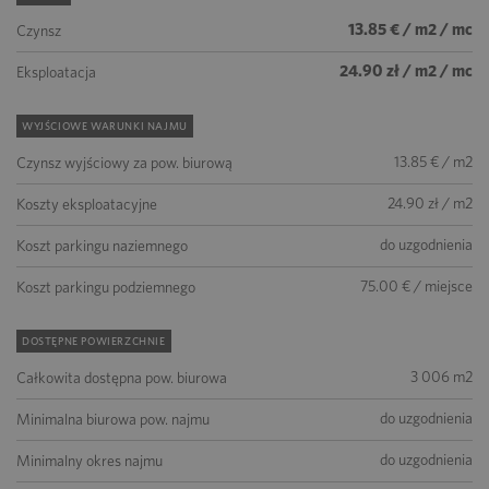
13.85 € / m2 / mc
Czynsz
24.90 zł / m2 / mc
Eksploatacja
WYJŚCIOWE WARUNKI NAJMU
13.85 € / m2
Czynsz wyjściowy za pow. biurową
24.90 zł / m2
Koszty eksploatacyjne
do uzgodnienia
Koszt parkingu naziemnego
75.00 € / miejsce
Koszt parkingu podziemnego
DOSTĘPNE POWIERZCHNIE
3 006 m2
Całkowita dostępna pow. biurowa
do uzgodnienia
Minimalna biurowa pow. najmu
do uzgodnienia
Minimalny okres najmu