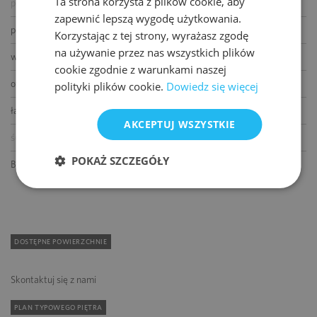
Ta strona korzysta z plików cookie, aby
podnoszone podłogi
ENGLISH
zapewnić lepszą wygodę użytkowania.
podwieszane sufity
Korzystając z tej strony, wyrażasz zgodę
na używanie przez nas wszystkich plików
wykładziny
cookie zgodnie z warunkami naszej
otwierane okna
polityki plików cookie.
Dowiedz się więcej
łącze światłowodowe
AKCEPTUJ WSZYSTKIE
ścianki działowe
POKAŻ SZCZEGÓŁY
BMS
DOSTĘPNE POWIERZCHNIE
Skontaktuj się z nami
PLAN TYPOWEGO PIĘTRA