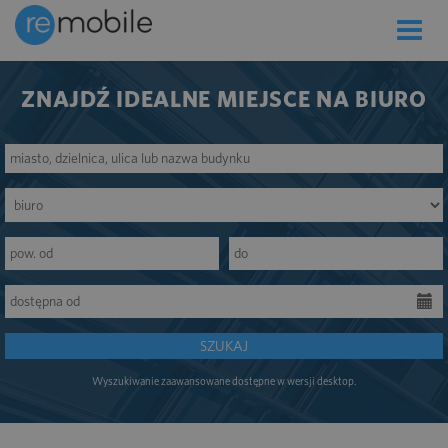
Toggle
naviga
ZNAJDŹ IDEALNE MIEJSCE NA BIURO
SZUKAJ
Wyszukiwanie zaawansowane dostępne w wersji desktop.