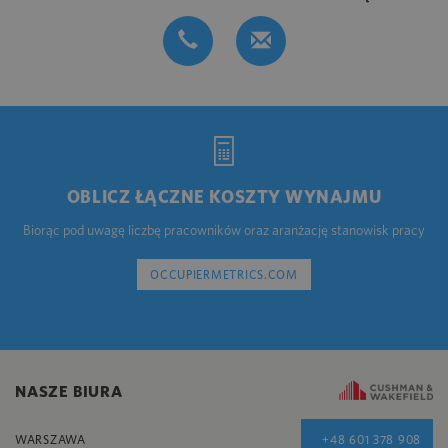
OBLICZ ŁĄCZNE KOSZTY WYNAJMU
Biorąc pod uwagę liczbę pracowników oraz aranżację stanowisk pracy
OCCUPIERMETRICS.COM
NASZE BIURA
WARSZAWA
+48 601 378 908