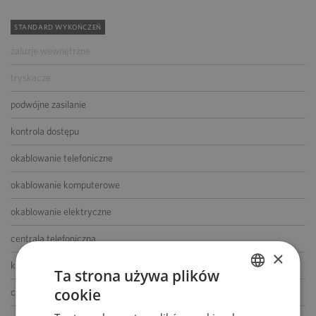
STANDARD WYKOŃCZEŃ
żaluzje wewnętrzne
tryskacze
podwójne zasilanie
kontrola dostępu
okablowanie telefoniczne
okablowanie komputerowe
okablowanie elektryczne
centrala telefoniczna
×
klimatyzacja
Ta strona używa plików
cookie
czujniki dymu i ciepła
POLISH