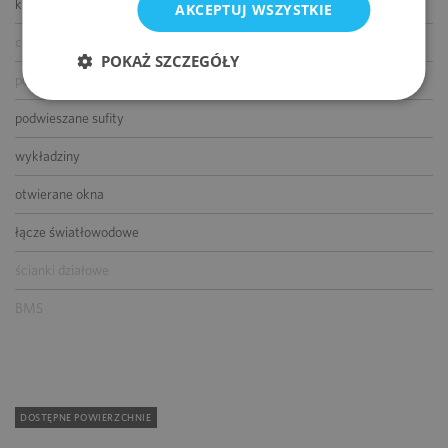
klimatyzacja
AKCEPTUJ WSZYSTKIE
czujniki dymu i ciepła
POKAŻ SZCZEGÓŁY
podnoszone podłogi
podwieszane sufity
wykładziny
otwierane okna
łącze światłowodowe
ścianki działowe
BMS
DOSTĘPNE POWIERZCHNIE