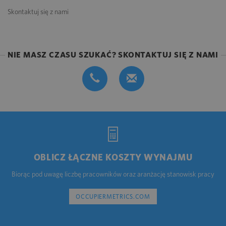
Skontaktuj się z nami
NIE MASZ CZASU SZUKAĆ? SKONTAKTUJ SIĘ Z NAMI
OBLICZ ŁĄCZNE KOSZTY WYNAJMU
Biorąc pod uwagę liczbę pracowników oraz aranżację stanowisk pracy
OCCUPIERMETRICS.COM