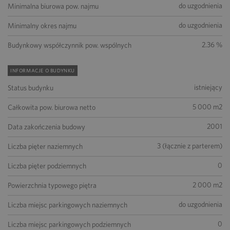
do uzgodnienia
Minimalna biurowa pow. najmu
do uzgodnienia
Minimalny okres najmu
2.36 %
Budynkowy współczynnik pow. wspólnych
INFORMACJE O BUDYNKU
istniejący
Status budynku
5 000 m2
Całkowita pow. biurowa netto
2001
Data zakończenia budowy
3 (łącznie z parterem)
Liczba pięter naziemnych
0
Liczba pięter podziemnych
2 000 m2
Powierzchnia typowego piętra
do uzgodnienia
Liczba miejsc parkingowych naziemnych
0
Liczba miejsc parkingowych podziemnych