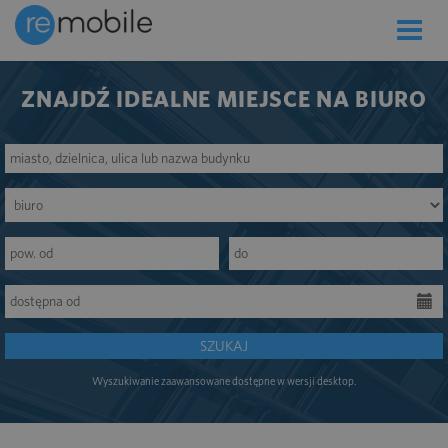
Toggle
naviga
ZNAJDŹ IDEALNE MIEJSCE NA BIURO
SZUKAJ
Wyszukiwanie zaawansowane dostępne w wersji desktop.