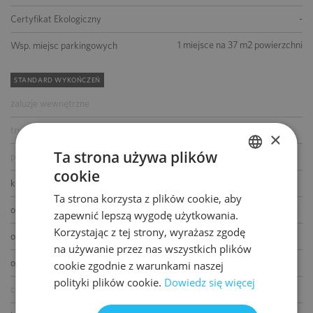
-
Certyfikat Ekologiczny
1 miejsce na 37 m2 powierzchni
Wsp. miejsc parkingowych
STANDARD WYKOŃCZEŃ
żaluzje wewnętrzne
tryskacze
×
Ta strona używa plików
podwójne zasilanie
cookie
POLISH
kontrola dostępu
Ta strona korzysta z plików cookie, aby
ENGLISH
okablowanie telefoniczne
zapewnić lepszą wygodę użytkowania.
Korzystając z tej strony, wyrażasz zgodę
okablowanie komputerowe
na używanie przez nas wszystkich plików
okablowanie elektryczne
cookie zgodnie z warunkami naszej
polityki plików cookie.
Dowiedz się więcej
centrala telefoniczna