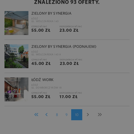
ZNALEZIONO 93 OFERTY.
ZIELONY BY SYNERGIA
ŁÓDŹ
UL. WÓLCZAŃSKA 143
2
2
CZYNSZ M
/M-C
EKSPLOATACJA M
/M-C
55.00 ZŁ
23.00 ZŁ
ZIELONY BY SYNERGIA (PODNAJEM)
ŁÓDŹ
UL. WÓLCZAŃSKA 143 A
2
2
CZYNSZ M
/M-C
EKSPLOATACJA M
/M-C
45.00 ZŁ
23.00 ZŁ
ŁÓDŹ WORK
ŁÓDŹ
UL. DOWBORCZYKÓW 18
2
2
CZYNSZ M
/M-C
EKSPLOATACJA M
/M-C
55.00 ZŁ
17.00 ZŁ
8
9
10