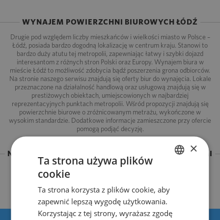
WYNAJEM POWIERZCHNI BIUROWYCH ŁÓDŹ
Drugie pod względem liczby mieszkańców i wielkości miasto w Polsce –
Łódź, posiada bardzo dogodną lokalizację w centrum kraju. Stanowi to
bardzo duży atutu tej metropolii, zapewniając łatwy i szybki dojazd
interesantom z różnych stron Polski oraz Europy. Wynajem biura w
mieście Łódź to możliwość zdobycia bądź poszerzenia grona odbiorców.
Na stronie naszego serwisu znajdują się oferty biur do wynajęcia. Lokale
przeznaczone na działalność handlową oraz usługową znajdują się w
prestiżowych obiektach, umiejscowionych w najbardziej
reprezentacyjnych punktach metropolii. Wśród propozycji znajdują się
powierzchnie biurowe o zróżnicowanym metrażu, wykończone w
wysokim standardzie. Dodatkowe informacje zamieszczone przy ofercie
pomogą podjąć decyzję.
×
NIE MASZ CZASU SZUKAĆ? SKONTAKTUJ SIĘ Z NAMI
Ta strona używa plików
cookie
POLISH
Ta strona korzysta z plików cookie, aby
ENGLISH
zapewnić lepszą wygodę użytkowania.
Korzystając z tej strony, wyrażasz zgodę