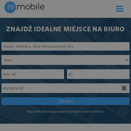
Toggle
naviga
ZNAJDŹ IDEALNE MIEJSCE NA BIURO
SZUKAJ
Wyszukiwanie zaawansowane dostępne w wersji desktop.