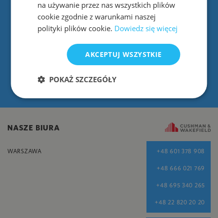
na używanie przez nas wszystkich plików
cookie zgodnie z warunkami naszej
polityki plików cookie.
Dowiedz się więcej
OBLICZ ŁĄCZNE KOSZTY WYNAJMU
Biorąc pod uwagę liczbę pracowników oraz aranżację stanowisk pracy
AKCEPTUJ WSZYSTKIE
OCCUPIERMETRICS.COM
POKAŻ SZCZEGÓŁY
NASZE BIURA
WARSZAWA
+48 601 378 908
+48 666 021 769
+48 695 340 265
+48 22 820 20 20