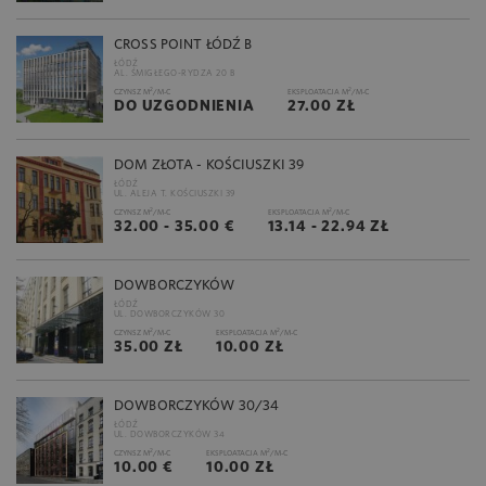
CROSS POINT ŁÓDŹ B
ŁÓDŹ
AL. ŚMIGŁEGO-RYDZA 20 B
2
2
CZYNSZ M
/M-C
EKSPLOATACJA M
/M-C
DO UZGODNIENIA
27.00 ZŁ
DOM ZŁOTA - KOŚCIUSZKI 39
ŁÓDŹ
UL. ALEJA T. KOŚCIUSZKI 39
2
2
CZYNSZ M
/M-C
EKSPLOATACJA M
/M-C
32.00 - 35.00 €
13.14 - 22.94 ZŁ
DOWBORCZYKÓW
ŁÓDŹ
UL. DOWBORCZYKÓW 30
2
2
CZYNSZ M
/M-C
EKSPLOATACJA M
/M-C
35.00 ZŁ
10.00 ZŁ
DOWBORCZYKÓW 30/34
ŁÓDŹ
UL. DOWBORCZYKÓW 34
2
2
CZYNSZ M
/M-C
EKSPLOATACJA M
/M-C
10.00 €
10.00 ZŁ