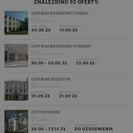
ZNALEZIONO 93 OFERTY.
CENTRUM BIZNESOWE STANLEY
ŁÓDŹ
UL. MILIONOWA 21
2
2
CZYNSZ M
/M-C
EKSPLOATACJA M
/M-C
40.00 ZŁ
17.00 ZŁ
CENTRUM BIZNESOWE SYNERGIA
ŁÓDŹ
UL. ALEJA T. KOŚCIUSZKI 105
2
2
CZYNSZ M
/M-C
EKSPLOATACJA M
/M-C
30.00 - 50.00 ZŁ
23.00 ZŁ
CENTRUM SECESJA 89
ŁÓDŹ
UL. PIOTRKOWSKA 89
2
2
CZYNSZ M
/M-C
EKSPLOATACJA M
/M-C
39.00 ZŁ
21.00 ZŁ
COTTON HOUSE
ŁÓDŹ
UL. STERLINGA 29
2
2
CZYNSZ M
/M-C
EKSPLOATACJA M
/M-C
30.00 - 73.14 ZŁ
DO UZGODNIENIA