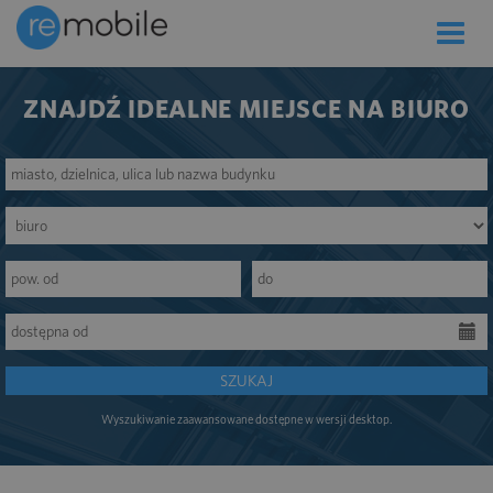
Toggle
naviga
ZNAJDŹ IDEALNE MIEJSCE NA BIURO
SZUKAJ
Wyszukiwanie zaawansowane dostępne w wersji desktop.