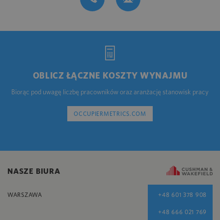
OBLICZ ŁĄCZNE KOSZTY WYNAJMU
Biorąc pod uwagę liczbę pracowników oraz aranżację stanowisk pracy
OCCUPIERMETRICS.COM
NASZE BIURA
WARSZAWA
+48 601 378 908
+48 666 021 769