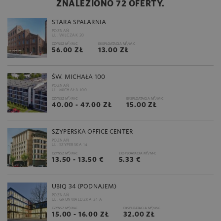
ZNALEZIONO 72 OFERTY.
STARA SPALARNIA
POZNAŃ
UL. WILCZAK 20
2
2
CZYNSZ M
/M-C
EKSPLOATACJA M
/M-C
56.00 ZŁ
13.00 ZŁ
ŚW. MICHAŁA 100
POZNAŃ
UL. MICHAŁA 100
2
2
CZYNSZ M
/M-C
EKSPLOATACJA M
/M-C
40.00 - 47.00 ZŁ
15.00 ZŁ
SZYPERSKA OFFICE CENTER
POZNAŃ
UL. SZYPERSKA 14
2
2
CZYNSZ M
/M-C
EKSPLOATACJA M
/M-C
13.50 - 13.50 €
5.33 €
UBIQ 34 (PODNAJEM)
POZNAŃ
UL. GRUNWALDZKA 34 A
2
2
CZYNSZ M
/M-C
EKSPLOATACJA M
/M-C
15.00 - 16.00 ZŁ
32.00 ZŁ