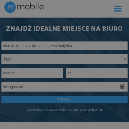
Toggle
naviga
ZNAJDŹ IDEALNE MIEJSCE NA BIURO
SZUKAJ
Wyszukiwanie zaawansowane dostępne w wersji desktop.