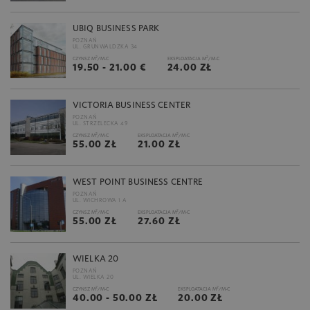
UBIQ BUSINESS PARK
POZNAŃ
UL. GRUNWALDZKA 34
2
2
CZYNSZ M
/M-C
EKSPLOATACJA M
/M-C
19.50 - 21.00 €
24.00 ZŁ
VICTORIA BUSINESS CENTER
POZNAŃ
UL. STRZELECKA 49
2
2
CZYNSZ M
/M-C
EKSPLOATACJA M
/M-C
55.00 ZŁ
21.00 ZŁ
WEST POINT BUSINESS CENTRE
POZNAŃ
UL. WICHROWA 1 A
2
2
CZYNSZ M
/M-C
EKSPLOATACJA M
/M-C
55.00 ZŁ
27.60 ZŁ
WIELKA 20
POZNAŃ
UL. WIELKA 20
2
2
CZYNSZ M
/M-C
EKSPLOATACJA M
/M-C
40.00 - 50.00 ZŁ
20.00 ZŁ