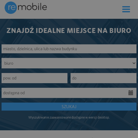
Toggle
naviga
ZNAJDŹ IDEALNE MIEJSCE NA BIURO
SZUKAJ
Wyszukiwanie zaawansowane dostępne w wersji desktop.