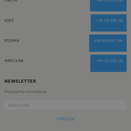
LUBLIN
+48 722 202 010
ŁÓDŹ
+48 722 202 152
POZNAŃ
+48 604 612 246
WROCŁAW
+48 722 202 214
NEWSLETTER
Pozostańmy w kontakcie
ZAPISZ SIĘ