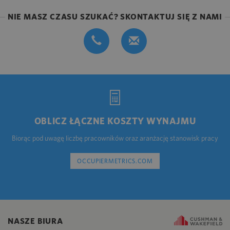
NIE MASZ CZASU SZUKAĆ? SKONTAKTUJ SIĘ Z NAMI
OBLICZ ŁĄCZNE KOSZTY WYNAJMU
Biorąc pod uwagę liczbę pracowników oraz aranżację stanowisk pracy
OCCUPIERMETRICS.COM
NASZE BIURA