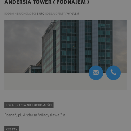
ANDERSIA TOWER ( PODNAJEM )
RODZAJ NIERUCHOMOŚCI:
BIURO
RODZAJ OFERTY:
WYNAJEM
LOKALIZACJA NIERUCHOMOŚCI
Poznań, pl. Andersa Władysława 3 a
KOSZTY