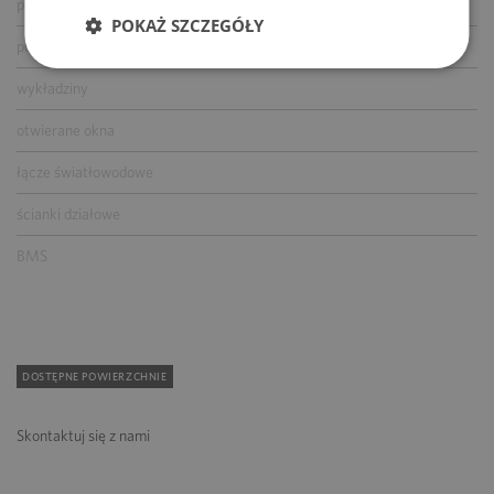
podnoszone podłogi
POKAŻ SZCZEGÓŁY
podwieszane sufity
wykładziny
otwierane okna
łącze światłowodowe
ścianki działowe
BMS
DOSTĘPNE POWIERZCHNIE
Skontaktuj się z nami