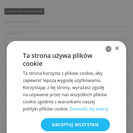
STANDARD WYKOŃCZEŃ
żaluzje wewnętrzne
tryskacze
podwójne zasilanie
×
Ta strona używa plików
kontrola dostępu
cookie
POLISH
okablowanie telefoniczne
Ta strona korzysta z plików cookie, aby
ENGLISH
okablowanie komputerowe
zapewnić lepszą wygodę użytkowania.
Korzystając z tej strony, wyrażasz zgodę
okablowanie elektryczne
na używanie przez nas wszystkich plików
centrala telefoniczna
cookie zgodnie z warunkami naszej
polityki plików cookie.
Dowiedz się więcej
klimatyzacja
czujniki dymu i ciepła
AKCEPTUJ WSZYSTKIE