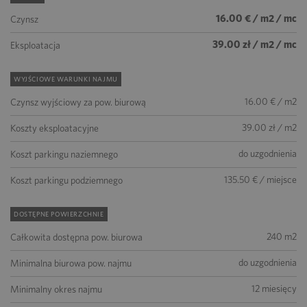
16.00 € / m2 / mc
Czynsz
39.00 zł / m2 / mc
Eksploatacja
WYJŚCIOWE WARUNKI NAJMU
16.00 € / m2
Czynsz wyjściowy za pow. biurową
39.00 zł / m2
Koszty eksploatacyjne
do uzgodnienia
Koszt parkingu naziemnego
135.50 € / miejsce
Koszt parkingu podziemnego
DOSTĘPNE POWIERZCHNIE
240 m2
Całkowita dostępna pow. biurowa
do uzgodnienia
Minimalna biurowa pow. najmu
12 miesięcy
Minimalny okres najmu