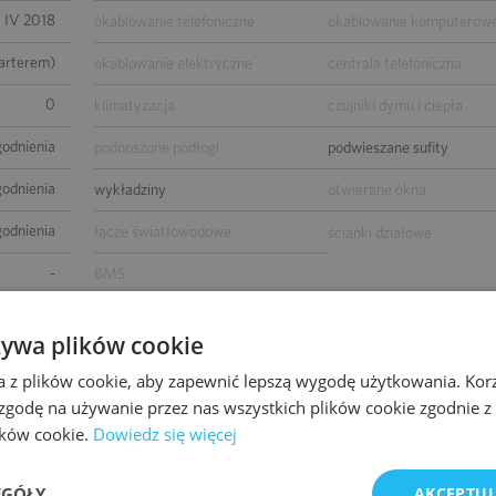
IV 2018
okablowanie telefoniczne
okablowanie komputerow
parterem)
okablowanie elektryczne
centrala telefoniczna
0
klimatyzacja
czujniki dymu i ciepła
godnienia
podnoszone podłogi
podwieszane sufity
godnienia
wykładziny
otwierane okna
godnienia
łącze światłowodowe
ścianki działowe
-
BMS
wierzchni
żywa plików cookie
a z plików cookie, aby zapewnić lepszą wygodę użytkowania. Korzy
 zgodę na używanie przez nas wszystkich plików cookie zgodnie 
lików cookie.
Dowiedz się więcej
EGÓŁY
AKCEPTUJ