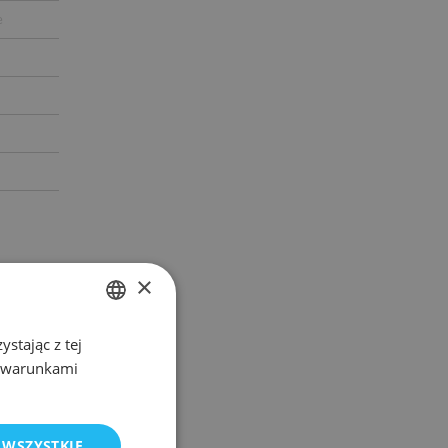
e
×
stając z tej
POLISH
z warunkami
ENGLISH
 WSZYSTKIE