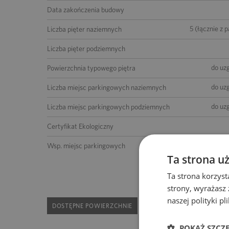
Data zakończenia budowy
5 (łącznie z 
Liczba pięter naziemnych
Liczba pięter podziemnych
do uz
Powierzchnia typowego piętra
do uz
Liczba miejsc parkingowych naziemnych
do uz
Liczba miejsc parkingowych podziemnych
Certyfikat Ekologiczny
1 miejsce na 20 m2 po
Wsp. miejsc parkingowych
Ta strona u
Ta strona korzyst
strony, wyrażasz
naszej polityki p
DOSTĘPNE POWIERZCHNIE
POKAŻ SZCZ