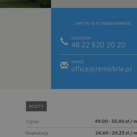
ZAPYTAJ O TĘ NIERUCHOMOŚĆ
ZADZWOŃ
48 22 820 20 20
NAPISZ
office@remobile.pl
KOSZTY
49.00 - 55.00 zł / 
Czynsz
24.60 - 20.23 zł / 
Eksploatacja