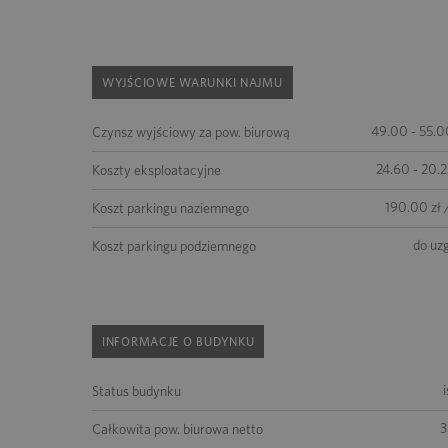
WYJŚCIOWE WARUNKI NAJMU
49.00 - 55.0
Czynsz wyjściowy za pow. biurową
24.60 - 20.2
Koszty eksploatacyjne
190.00 zł 
Koszt parkingu naziemnego
do uz
Koszt parkingu podziemnego
INFORMACJE O BUDYNKU
Status budynku
3
Całkowita pow. biurowa netto