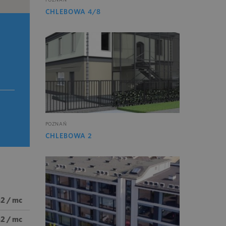
CHLEBOWA 4/8
POZNAŃ
CHLEBOWA 2
m2 / mc
m2 / mc