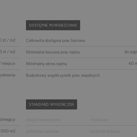
DOSTĘPNE POWIERZCHNIE
0 zł / m2
Całkowita dostępna pow. biurowa
3 zł / m2
do uzg
Minimalna biurowa pow. najmu
/ miejsce
60 m
Minimalny okres najmu
godnienia
Budynkowy współczynnik pow. wspólnych
STANDARD WYKOŃCZEŃ
istniejący
żaluzje wewnętrzne
tryskacze
 000 m2
podwójne zasilanie
kontrola dostępu