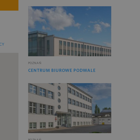
CY
POZNAŃ
CENTRUM BIUROWE PODWALE
POZNAŃ