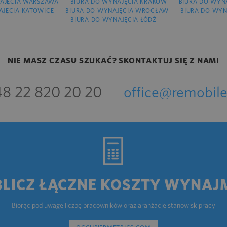
AJĘCIA WARSZAWA
BIURA DO WYNAJĘCIA KRAKÓW
BIURA DO WYN
AJĘCIA KATOWICE
BIURA DO WYNAJĘCIA WROCŁAW
BIURA DO WYN
BIURA DO WYNAJĘCIA ŁÓDŹ
NIE MASZ CZASU SZUKAĆ? SKONTAKTUJ SIĘ Z NAMI
8 22 820 20 20
office@remobile
BLICZ ŁĄCZNE KOSZTY WYNAJ
Biorąc pod uwagę liczbę pracowników oraz aranżację stanowisk pracy