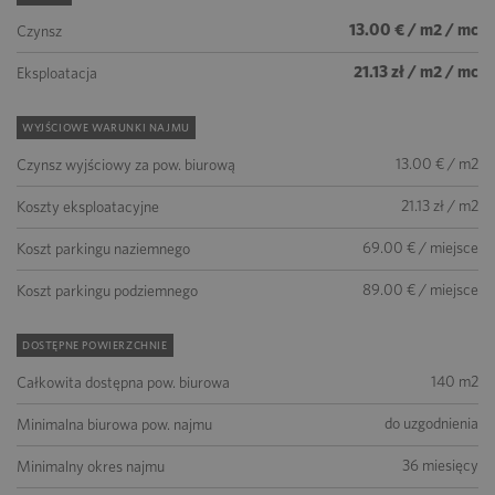
13.00 € / m2 / mc
Czynsz
21.13 zł / m2 / mc
Eksploatacja
WYJŚCIOWE WARUNKI NAJMU
13.00 € / m2
Czynsz wyjściowy za pow. biurową
21.13 zł / m2
Koszty eksploatacyjne
69.00 € / miejsce
Koszt parkingu naziemnego
89.00 € / miejsce
Koszt parkingu podziemnego
DOSTĘPNE POWIERZCHNIE
140 m2
Całkowita dostępna pow. biurowa
do uzgodnienia
Minimalna biurowa pow. najmu
36 miesięcy
Minimalny okres najmu