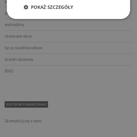
podnoszone podłogi
POKAŻ SZCZEGÓŁY
podwieszane sufity
wykładziny
otwierane okna
łącze światłowodowe
ścianki działowe
BMS
DOSTĘPNE POWIERZCHNIE
Skontaktuj się z nami