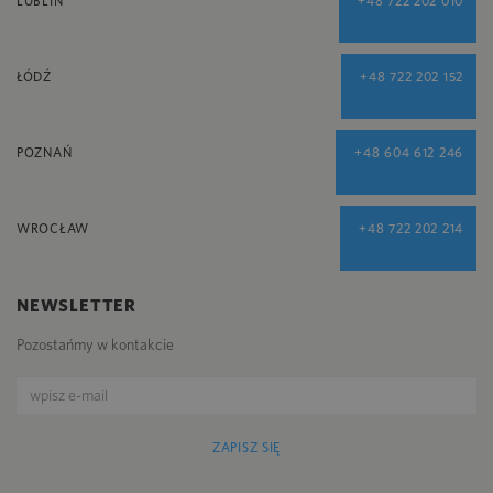
LUBLIN
+48 722 202 010
ŁÓDŹ
+48 722 202 152
POZNAŃ
+48 604 612 246
WROCŁAW
+48 722 202 214
NEWSLETTER
Pozostańmy w kontakcie
ZAPISZ SIĘ