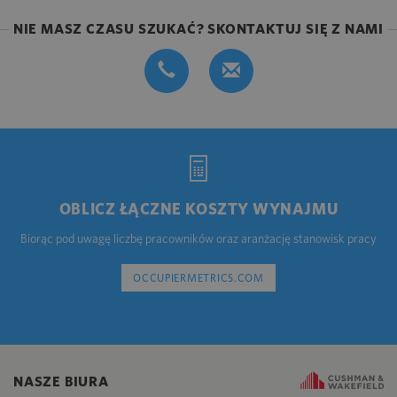
NIE MASZ CZASU SZUKAĆ? SKONTAKTUJ SIĘ Z NAMI
OBLICZ ŁĄCZNE KOSZTY WYNAJMU
Biorąc pod uwagę liczbę pracowników oraz aranżację stanowisk pracy
OCCUPIERMETRICS.COM
NASZE BIURA