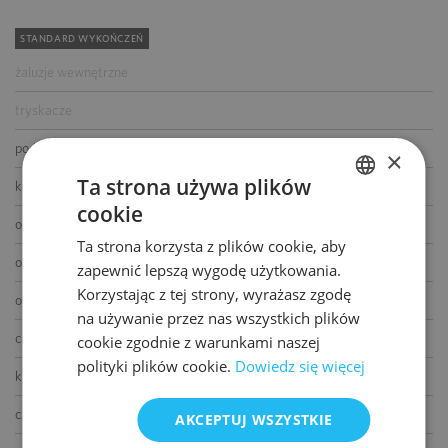
STANDARD WYKOŃCZEŃ
żaluzje wewnętrzne
tryskacze
podwójne zasilanie
×
Ta strona używa plików
kontrola dostępu
cookie
POLISH
okablowanie telefoniczne
Ta strona korzysta z plików cookie, aby
ENGLISH
okablowanie komputerowe
zapewnić lepszą wygodę użytkowania.
Korzystając z tej strony, wyrażasz zgodę
okablowanie elektryczne
na używanie przez nas wszystkich plików
centrala telefoniczna
cookie zgodnie z warunkami naszej
polityki plików cookie.
Dowiedz się więcej
klimatyzacja
czujniki dymu i ciepła
AKCEPTUJ WSZYSTKIE