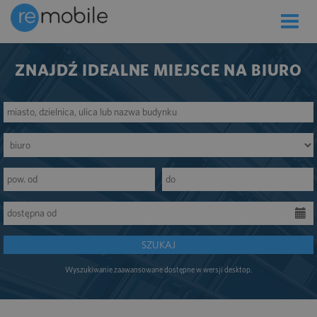
Toggle
naviga
ZNAJDŹ IDEALNE MIEJSCE NA BIURO
SZUKAJ
Wyszukiwanie zaawansowane dostępne w wersji desktop.