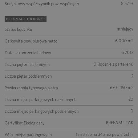
8.57 %
Budynkowy współczynnik pow. wspólnych
INFORMACJE O BUDYNKU
istniejący
Status budynku
6 000 m2
Całkowita pow. biurowa netto
5 2012
Data zakończenia budowy
10 (łącznie z parterem)
Liczba pięter naziemnych
2
Liczba pięter podziemnych
670 - 150 m2
Powierzchnia typowego piętra
20
Liczba miejsc parkingowych naziemnych
0
Liczba miejsc parkingowych podziemnych
BREEAM - TAK
Certyfikat Ekologiczny
1 miejsce na 345 m2 powierzchni
Wsp. miejsc parkingowych