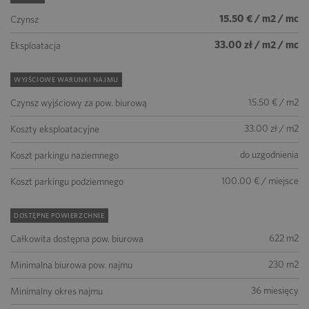
15.50 € / m2 / mc
Czynsz
33.00 zł / m2 / mc
Eksploatacja
WYJŚCIOWE WARUNKI NAJMU
15.50 € / m2
Czynsz wyjściowy za pow. biurową
33.00 zł / m2
Koszty eksploatacyjne
do uzgodnienia
Koszt parkingu naziemnego
100.00 € / miejsce
Koszt parkingu podziemnego
DOSTĘPNE POWIERZCHNIE
622 m2
Całkowita dostępna pow. biurowa
230 m2
Minimalna biurowa pow. najmu
36 miesięcy
Minimalny okres najmu