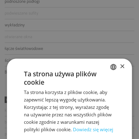
podnoszone podłogi
podwieszane sufity
wykładziny
otwierane okna
łącze światłowodowe
ścianki działowe
×
Ta strona używa plików
BMS
cookie
POLISH
Ta strona korzysta z plików cookie, aby
ENGLISH
zapewnić lepszą wygodę użytkowania.
UDOGODNIENIA
Korzystając z tej strony, wyrażasz zgodę
kawiarnia
na używanie przez nas wszystkich plików
cookie zgodnie z warunkami naszej
bankomat
polityki plików cookie.
Dowiedz się więcej
paczkomat