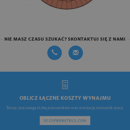
NIE MASZ CZASU SZUKAĆ? SKONTAKTUJ SIĘ Z NAMI
OBLICZ ŁĄCZNE KOSZTY WYNAJMU
Biorąc pod uwagę liczbę pracowników oraz aranżację stanowisk pracy
OCCUPIERMETRICS.COM