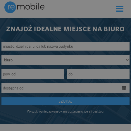
Toggle
naviga
ZNAJDŹ IDEALNE MIEJSCE NA BIURO
SZUKAJ
Wyszukiwanie zaawansowane dostępne w wersji desktop.