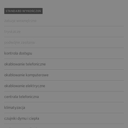
STANDARD WYKOŃCZEŃ
żaluzje wewnętrzne
tryskacze
podwójne zasilanie
kontrola dostępu
okablowanie telefoniczne
okablowanie komputerowe
okablowanie elektryczne
centrala telefoniczna
klimatyzacja
czujniki dymu i ciepła