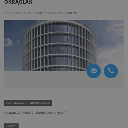
OKRĄGLAK
RODZAJ NIERUCHOMOŚCI:
BIURO
RODZAJ OFERTY:
WYNAJEM
LOKALIZACJA NIERUCHOMOŚCI
Poznań, ul. Mielżyńskiego Seweryna 14
KOSZTY