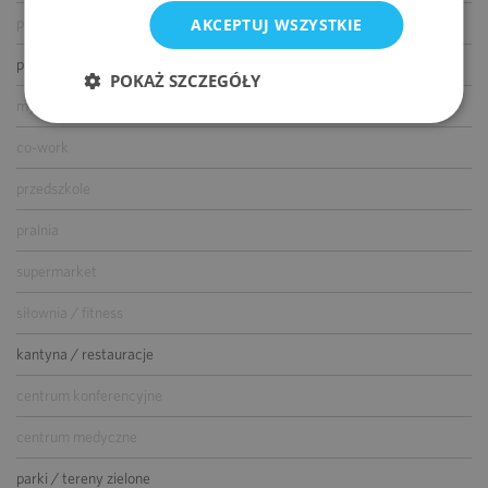
AKCEPTUJ WSZYSTKIE
parking dla gości
parking dla rowerów
POKAŻ SZCZEGÓŁY
myjnia samochodowa
co-work
przedszkole
pralnia
supermarket
siłownia / fitness
kantyna / restauracje
centrum konferencyjne
centrum medyczne
parki / tereny zielone