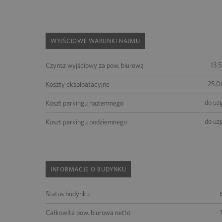
WYJŚCIOWE WARUNKI NAJMU
13.
Czynsz wyjściowy za pow. biurową
25.0
Koszty eksploatacyjne
do uz
Koszt parkingu naziemnego
do uz
Koszt parkingu podziemnego
INFORMACJE O BUDYNKU
Status budynku
Całkowita pow. biurowa netto