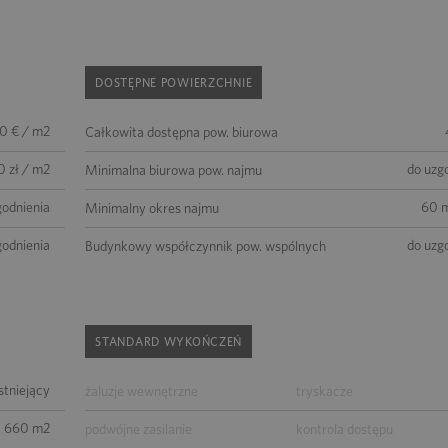
DOSTĘPNE POWIERZCHNIE
50 € / m2
Całkowita dostępna pow. biurowa
0 zł / m2
do uzg
Minimalna biurowa pow. najmu
godnienia
60 m
Minimalny okres najmu
godnienia
do uzg
Budynkowy współczynnik pow. wspólnych
STANDARD WYKOŃCZEŃ
istniejący
żaluzje wewnętrzne
tryskacze
1 660 m2
podwójne zasilanie
kontrola dostępu