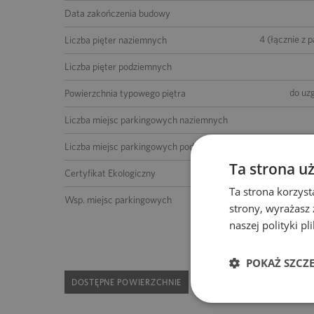
Data zakończenia budowy
4 (łącznie z 
Liczba pięter naziemnych
Liczba pięter podziemnych
do uz
Powierzchnia typowego piętra
Liczba miejsc parkingowych naziemnych
Liczba miejsc parkingowych podziemnych
Ta strona u
Certyfikat Ekologiczny
Ta strona korzyst
do uz
Wsp. miejsc parkingowych
strony, wyrażasz
naszej polityki p
POKAŻ SZCZ
DOSTĘPNE POWIERZCHNIE