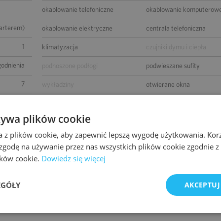
okablowanie telefoniczne
okablowanie komputerow
parterem)
okablowanie elektryczne
centrala telefoniczna
1
klimatyzacja
czujniki dymu i ciepła
godnienia
podnoszone podłogi
podwieszane sufity
7
wykładziny
otwierane okna
0
łącze światłowodowe
ścianki działowe
żywa plików cookie
-
BMS
a z plików cookie, aby zapewnić lepszą wygodę użytkowania. Korzy
godnienia
 zgodę na używanie przez nas wszystkich plików cookie zgodnie 
lików cookie.
Dowiedz się więcej
EGÓŁY
AKCEPTUJ