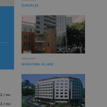
EUROPLEX
WARSZAWA
WIŚNIOWA 40/40B
m2 / mc
m2 / mc