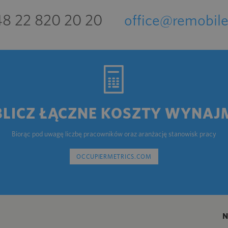
8 22 820 20 20
office@remobile
BLICZ ŁĄCZNE KOSZTY WYNAJ
Biorąc pod uwagę liczbę pracowników oraz aranżację stanowisk pracy
OCCUPIERMETRICS.COM