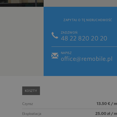
ZAPYTAJ O TĘ NIERUCHOMOŚĆ
ZADZWOŃ
48 22 820 20 20
NAPISZ
office@remobile.pl
KOSZTY
13.50 € / 
Czynsz
25.00 zł / 
Eksploatacja