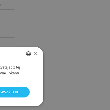
e
×
stając z tej
POLISH
z warunkami
ENGLISH
 WSZYSTKIE