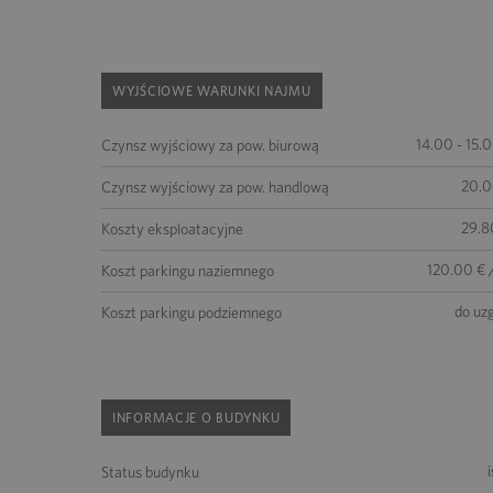
WYJŚCIOWE WARUNKI NAJMU
14.00 - 15.
Czynsz wyjściowy za pow. biurową
20.0
Czynsz wyjściowy za pow. handlową
29.8
Koszty eksploatacyjne
120.00 € 
Koszt parkingu naziemnego
do uz
Koszt parkingu podziemnego
INFORMACJE O BUDYNKU
Status budynku