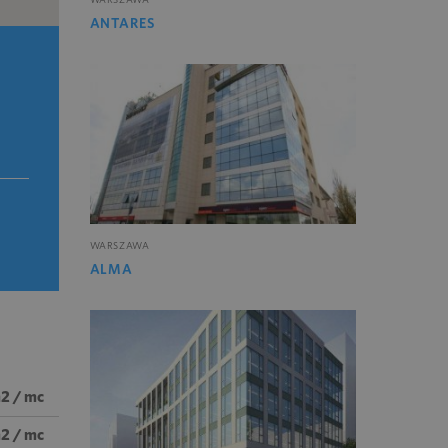
ANTARES
WARSZAWA
ALMA
m2 / mc
m2 / mc