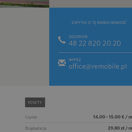
ZAPYTAJ O TĘ NIERUCHOMOŚĆ
ZADZWOŃ
48 22 820 20 20
NAPISZ
office@remobile.pl
KOSZTY
14.00 - 15.00 € / 
Czynsz
29.80 zł / 
Eksploatacja