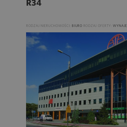
R34
RODZAJ NIERUCHOMOŚCI:
BIURO
RODZAJ OFERTY:
WYNAJ