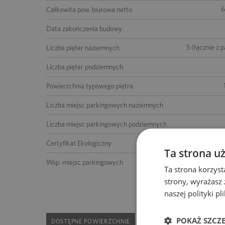
6
Całkowita pow. biurowa netto
Data zakończenia budowy
5 (łącznie z 
Liczba pięter naziemnych
Liczba pięter podziemnych
Powierzchnia typowego piętra
Liczba miejsc parkingowych naziemnych
Liczba miejsc parkingowych podziemnych
BREEAM - V
Certyfikat Ekologiczny
Ta strona u
1 miejsce na 75 m2 po
Wsp. miejsc parkingowych
Ta strona korzyst
strony, wyrażasz
naszej polityki p
POKAŻ SZCZ
DOSTĘPNE POWIERZCHNIE