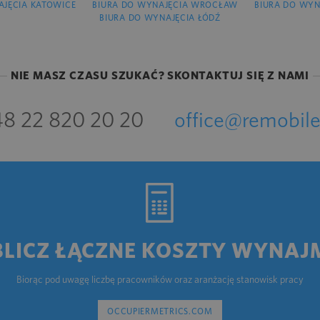
AJĘCIA KATOWICE
BIURA DO WYNAJĘCIA WROCŁAW
BIURA DO WYN
BIURA DO WYNAJĘCIA ŁÓDŹ
NIE MASZ CZASU SZUKAĆ? SKONTAKTUJ SIĘ Z NAMI
8 22 820 20 20
office@remobile
BLICZ ŁĄCZNE KOSZTY WYNAJ
Biorąc pod uwagę liczbę pracowników oraz aranżację stanowisk pracy
OCCUPIERMETRICS.COM