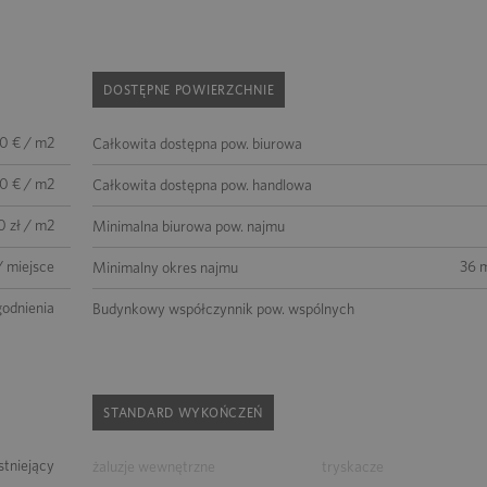
DOSTĘPNE POWIERZCHNIE
00 € / m2
Całkowita dostępna pow. biurowa
0 € / m2
Całkowita dostępna pow. handlowa
0 zł / m2
Minimalna biurowa pow. najmu
/ miejsce
36 m
Minimalny okres najmu
godnienia
Budynkowy współczynnik pow. wspólnych
STANDARD WYKOŃCZEŃ
istniejący
żaluzje wewnętrzne
tryskacze