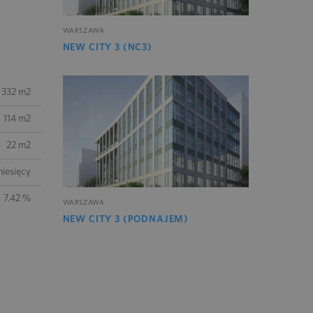
WARSZAWA
NEW CITY 3 (NC3)
332 m2
114 m2
22 m2
iesięcy
7.42 %
WARSZAWA
NEW CITY 3 (PODNAJEM)