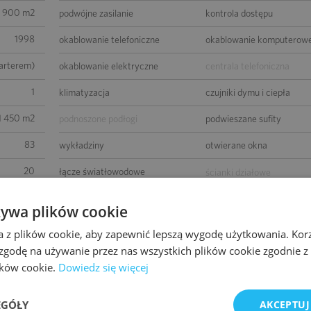
 900 m2
podwójne zasilanie
kontrola dostępu
1998
okablowanie telefoniczne
okablowanie komputerow
parterem)
okablowanie elektryczne
centrala telefoniczna
1
klimatyzacja
czujniki dymu i ciepła
1 450 m2
podnoszone podłogi
podwieszane sufity
83
wykładziny
otwierane okna
20
łącze światłowodowe
ścianki działowe
ery Good
BMS
żywa plików cookie
wierzchni
a z plików cookie, aby zapewnić lepszą wygodę użytkowania. Korzy
 zgodę na używanie przez nas wszystkich plików cookie zgodnie 
lików cookie.
Dowiedz się więcej
EGÓŁY
AKCEPTUJ