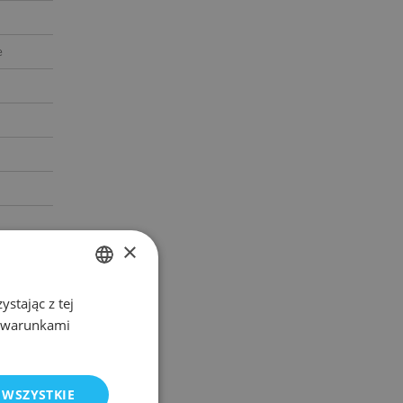
e
×
stając z tej
POLISH
z warunkami
ENGLISH
 WSZYSTKIE