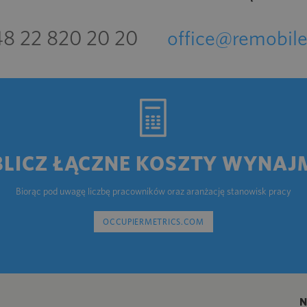
8 22 820 20 20
office@remobile
BLICZ ŁĄCZNE KOSZTY WYNAJ
Biorąc pod uwagę liczbę pracowników oraz aranżację stanowisk pracy
OCCUPIERMETRICS.COM