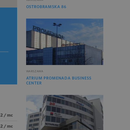
OSTROBRAMSKA 86
WARSZAWA
ATRIUM PROMENADA BUSINESS
CENTER
m2 / mc
m2 / mc