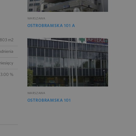
WARSZAWA
OSTROBRAMSKA 101 A
803 m2
odnienia
miesięcy
13.00 %
WARSZAWA
OSTROBRAMSKA 101