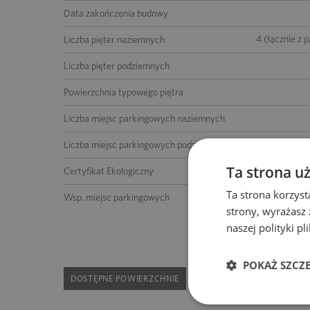
Data zakończenia budowy
4 (łącznie z 
Liczba pięter naziemnych
Liczba pięter podziemnych
Powierzchnia typowego piętra
Liczba miejsc parkingowych naziemnych
do uz
Liczba miejsc parkingowych podziemnych
Ta strona u
Certyfikat Ekologiczny
Ta strona korzyst
do uz
Wsp. miejsc parkingowych
strony, wyrażasz
naszej polityki p
POKAŻ SZCZ
DOSTĘPNE POWIERZCHNIE