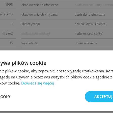
1995
okablowanie telefoniczne
okablowanie komputerow
parterem)
okablowanie elektryczne
centrala telefoniczna
1
klimatyzacja
czujniki dymu i ciepła
475 m2
podnoszone podłogi
podwieszane sufity
15
wykładziny
otwierane okna
godnienia
łącze światłowodowe
ścianki działowe
żywa plików cookie
-
BMS
a z plików cookie, aby zapewnić lepszą wygodę użytkowania. Korzy
godnienia
 zgodę na używanie przez nas wszystkich plików cookie zgodnie 
lików cookie.
Dowiedz się więcej
EGÓŁY
AKCEPTUJ