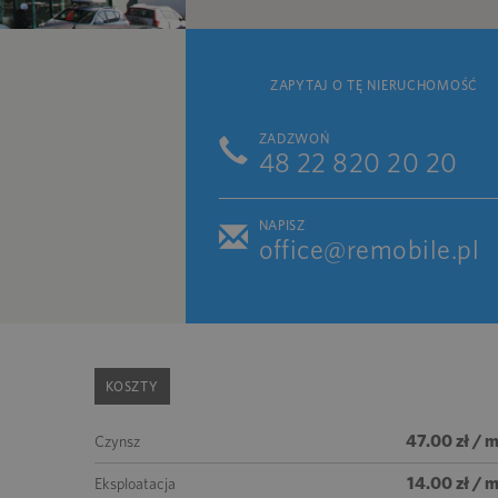
ZAPYTAJ O TĘ NIERUCHOMOŚĆ
ZADZWOŃ
48 22 820 20 20
NAPISZ
office@remobile.pl
KOSZTY
47.00 zł / 
Czynsz
14.00 zł / 
Eksploatacja