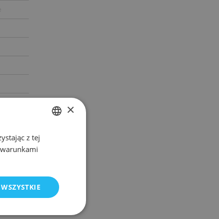
e
×
stając z tej
POLISH
z warunkami
ENGLISH
 WSZYSTKIE