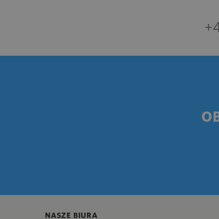
+4
O
NASZE BIURA