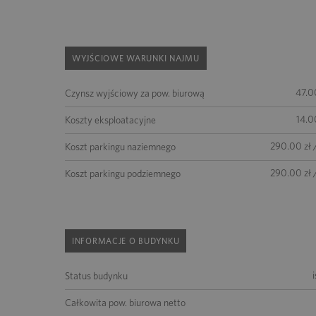
WYJŚCIOWE WARUNKI NAJMU
47.0
Czynsz wyjściowy za pow. biurową
14.0
Koszty eksploatacyjne
290.00 zł 
Koszt parkingu naziemnego
290.00 zł 
Koszt parkingu podziemnego
INFORMACJE O BUDYNKU
Status budynku
Całkowita pow. biurowa netto