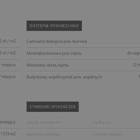
DOSTĘPNE POWIERZCHNIE
0 zł / m2
Całkowita dostępna pow. biurowa
0 zł / m2
do uzg
Minimalna biurowa pow. najmu
/ miejsce
12 
Minimalny okres najmu
/ miejsce
Budynkowy współczynnik pow. wspólnych
STANDARD WYKOŃCZEŃ
istniejący
żaluzje wewnętrzne
tryskacze
1 513 m2
podwójne zasilanie
kontrola dostępu