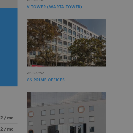
V TOWER (WARTA TOWER)
WARSZAWA
G5 PRIME OFFICES
m2 / mc
m2 / mc