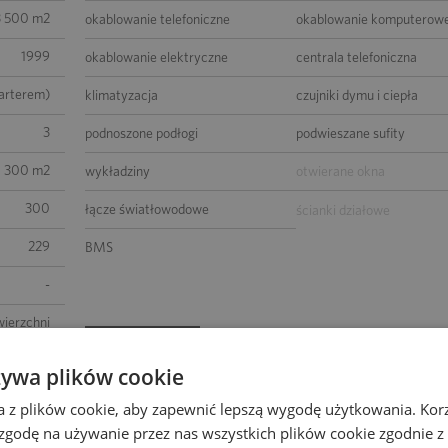
3 500 m2
okablowanie telefoniczne
okablowanie komputerow
1999
okablowanie elektryczne
centrala telefoniczna
parterem)
klimatyzacja
czujniki dymu i ciepła
3
podnoszone podłogi
podwieszane sufity
1 300 m2
wykładziny
otwierane okna
300
łącze światłowodowe
ścianki działowe
229
BMS
-
wierzchni
UDOGODNIENIA
żywa plików cookie
kawiarnia
bankomat
a z plików cookie, aby zapewnić lepszą wygodę użytkowania. Korzy
paczkomat
parking dla gości
 zgodę na używanie przez nas wszystkich plików cookie zgodnie 