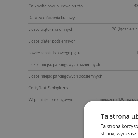
4
Całkowita pow. biurowa brutto
Data zakończenia budowy
28 (łącznie z 
Liczba pięter naziemnych
Liczba pięter podziemnych
Powierzchnia typowego piętra
Liczba miejsc parkingowych naziemnych
Liczba miejsc parkingowych podziemnych
Certyfikat Ekologiczny
1 miejsce na 130 m2 po
Wsp. miejsc parkingowych
Ta strona u
Ta strona korzyst
strony, wyrażasz