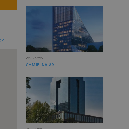
CY
WARSZAWA
CHMIELNA 89
WARSZAWA