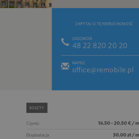
ZAPYTAJ O TĘ NIERUCHOMOŚĆ
ZADZWOŃ
48 22 820 20 20
NAPISZ
office@remobile.pl
KOSZTY
16.50 - 20.50 € / 
Czynsz
30.00 zł / 
Eksploatacja