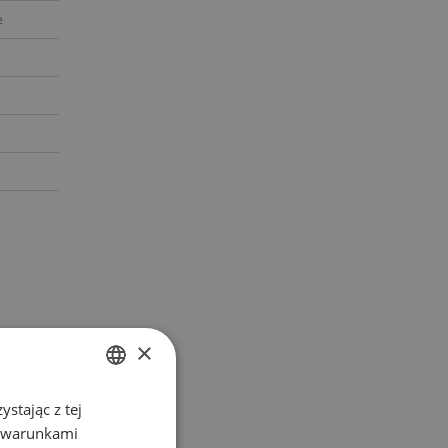
e
×
stając z tej
POLISH
z warunkami
ENGLISH