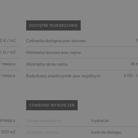
DOSTĘPNE POWIERZCHNIE
50 € / m2
3
Całkowita dostępna pow. biurowa
0 zł / m2
Minimalna biurowa pow. najmu
/ miejsce
36 m
Minimalny okres najmu
/ miejsce
6.00 - 
Budynkowy współczynnik pow. wspólnych
STANDARD WYKOŃCZEŃ
istniejący
żaluzje wewnętrzne
tryskacze
3 500 m2
podwójne zasilanie
kontrola dostępu