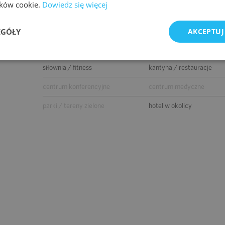
lików cookie.
Dowiedz się więcej
parking dla rowerów
myjnia samochodowa
co-work
przedszkole
EGÓŁY
AKCEPTUJ
pralnia
supermarket
siłownia / fitness
kantyna / restauracje
centrum konferencyjne
centrum medyczne
parki / tereny zielone
hotel w okolicy