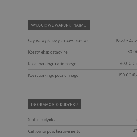
WYJŚCIOWE WARUNKI NAJMU
16.50 - 20.
Czynsz wyjściowy za pow. biurową
30.0
Koszty eksploatacyjne
90.00 € 
Koszt parkingu naziemnego
150.00 € 
Koszt parkingu podziemnego
INFORMACJE O BUDYNKU
Status budynku
4
Całkowita pow. biurowa netto