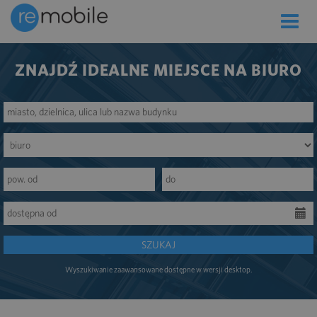
Toggle
naviga
ZNAJDŹ IDEALNE MIEJSCE NA BIURO
SZUKAJ
Wyszukiwanie zaawansowane dostępne w wersji desktop.