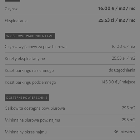
16.00 € / m2 / mc
Czynsz
25.53 zł / m2 / mc
Eksploatacja
WYJŚCIOWE WARUNKI NAJMU
16.00 € / m2
Czynsz wyjściowy za pow. biurową
25.53 zł / m2
Koszty eksploatacyjne
do uzgodnienia
Koszt parkingu naziemnego
145.00 € / miejsce
Koszt parkingu podziemnego
DOSTĘPNE POWIERZCHNIE
295 m2
Całkowita dostępna pow. biurowa
295 m2
Minimalna biurowa pow. najmu
36 miesięcy
Minimalny okres najmu