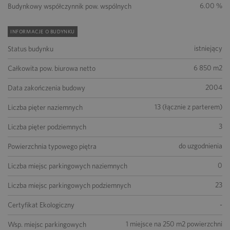
6.00 %
Budynkowy współczynnik pow. wspólnych
INFORMACJE O BUDYNKU
istniejący
Status budynku
6 850 m2
Całkowita pow. biurowa netto
2004
Data zakończenia budowy
13 (łącznie z parterem)
Liczba pięter naziemnych
3
Liczba pięter podziemnych
do uzgodnienia
Powierzchnia typowego piętra
0
Liczba miejsc parkingowych naziemnych
23
Liczba miejsc parkingowych podziemnych
-
Certyfikat Ekologiczny
1 miejsce na 250 m2 powierzchni
Wsp. miejsc parkingowych