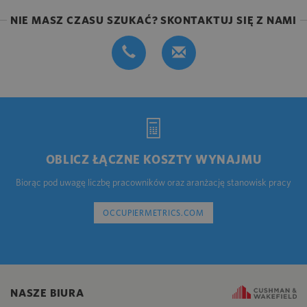
NIE MASZ CZASU SZUKAĆ? SKONTAKTUJ SIĘ Z NAMI
OBLICZ ŁĄCZNE KOSZTY WYNAJMU
Biorąc pod uwagę liczbę pracowników oraz aranżację stanowisk pracy
OCCUPIERMETRICS.COM
NASZE BIURA