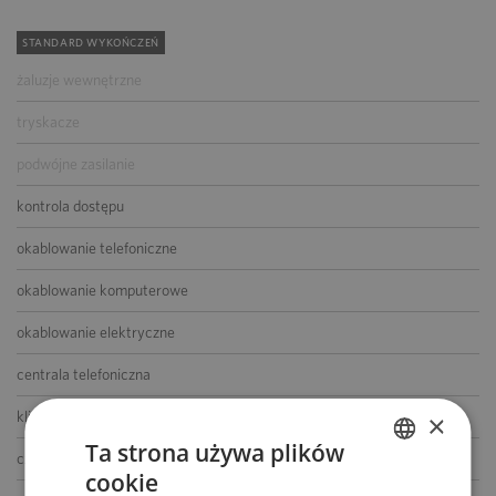
STANDARD WYKOŃCZEŃ
żaluzje wewnętrzne
tryskacze
podwójne zasilanie
kontrola dostępu
okablowanie telefoniczne
okablowanie komputerowe
okablowanie elektryczne
centrala telefoniczna
klimatyzacja
×
Ta strona używa plików
czujniki dymu i ciepła
cookie
POLISH