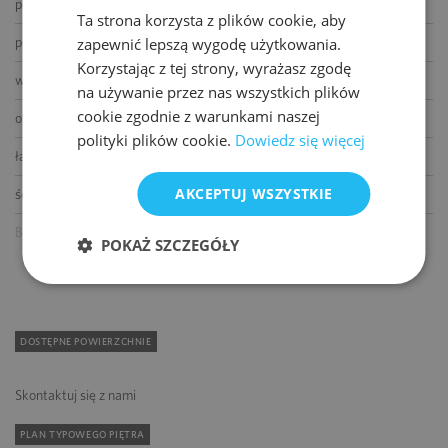
podnoszone podłogi
Ta strona korzysta z plików cookie, aby
ENGLISH
podwieszane sufity
zapewnić lepszą wygodę użytkowania.
Korzystając z tej strony, wyrażasz zgodę
wykładziny
na używanie przez nas wszystkich plików
cookie zgodnie z warunkami naszej
otwierane okna
polityki plików cookie.
Dowiedz się więcej
łącze światłowodowe
AKCEPTUJ WSZYSTKIE
ścianki działowe
BMS
POKAŻ SZCZEGÓŁY
DOSTĘPNE POWIERZCHNIE
Skontaktuj się z nami
PLAN TYPOWEGO PIĘTRA