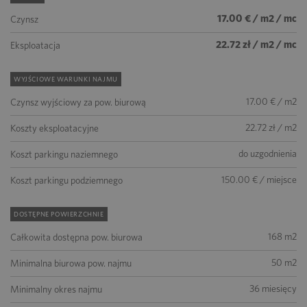
17.00 € / m2 / mc
Czynsz
22.72 zł / m2 / mc
Eksploatacja
WYJŚCIOWE WARUNKI NAJMU
17.00 € / m2
Czynsz wyjściowy za pow. biurową
22.72 zł / m2
Koszty eksploatacyjne
do uzgodnienia
Koszt parkingu naziemnego
150.00 € / miejsce
Koszt parkingu podziemnego
DOSTĘPNE POWIERZCHNIE
168 m2
Całkowita dostępna pow. biurowa
50 m2
Minimalna biurowa pow. najmu
36 miesięcy
Minimalny okres najmu