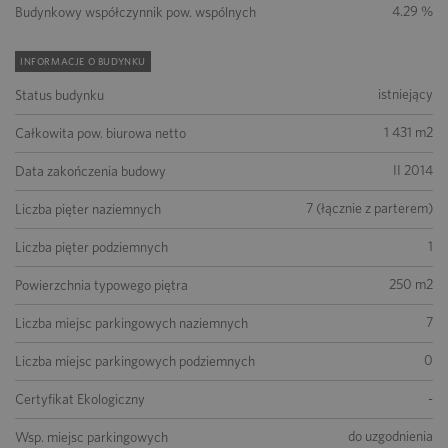
4.29 %
Budynkowy współczynnik pow. wspólnych
INFORMACJE O BUDYNKU
istniejący
Status budynku
1 431 m2
Całkowita pow. biurowa netto
II 2014
Data zakończenia budowy
7 (łącznie z parterem)
Liczba pięter naziemnych
1
Liczba pięter podziemnych
250 m2
Powierzchnia typowego piętra
7
Liczba miejsc parkingowych naziemnych
0
Liczba miejsc parkingowych podziemnych
-
Certyfikat Ekologiczny
do uzgodnienia
Wsp. miejsc parkingowych