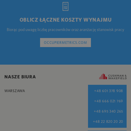
OBLICZ ŁĄCZNE KOSZTY WYNAJMU
Biorąc pod uwagę liczbę pracowników oraz aranżację stanowisk pracy
OCCUPIERMETRICS.COM
NASZE BIURA
WARSZAWA
+48 601 378 908
+48 666 021 769
+48 695 340 265
+48 22 820 20 20