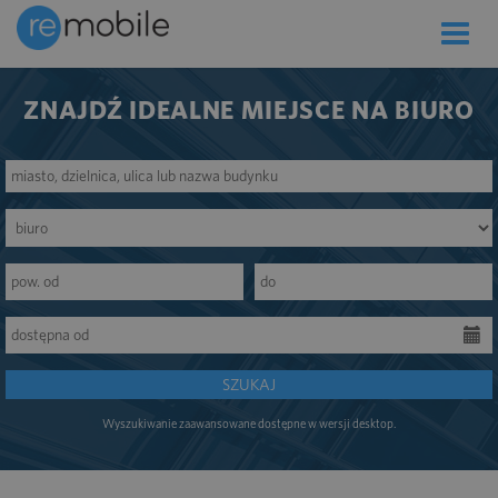
Toggle
naviga
ZNAJDŹ IDEALNE MIEJSCE NA BIURO
SZUKAJ
Wyszukiwanie zaawansowane dostępne w wersji desktop.