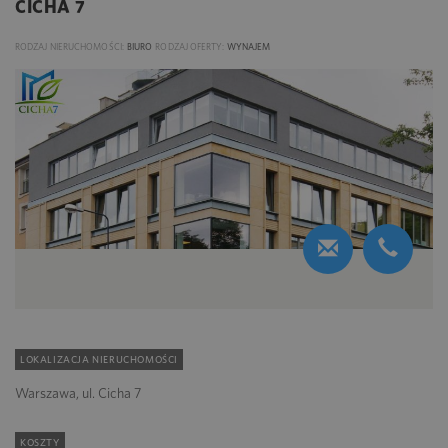
CICHA 7
RODZAJ NIERUCHOMOŚCI:
BIURO
RODZAJ OFERTY:
WYNAJEM
LOKALIZACJA NIERUCHOMOŚCI
Warszawa, ul. Cicha 7
KOSZTY