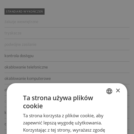
STANDARD WYKOŃCZEŃ
żaluzje wewnętrzne
tryskacze
podwójne zasilanie
kontrola dostępu
okablowanie telefoniczne
okablowanie komputerowe
×
okablowanie elektryczne
Ta strona używa plików
centrala telefoniczna
cookie
POLISH
klimatyzacja
Ta strona korzysta z plików cookie, aby
ENGLISH
zapewnić lepszą wygodę użytkowania.
czujniki dymu i ciepła
Korzystając z tej strony, wyrażasz zgodę