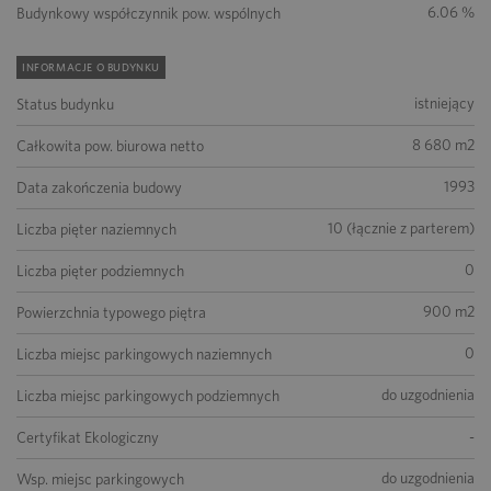
6.06 %
Budynkowy współczynnik pow. wspólnych
INFORMACJE O BUDYNKU
istniejący
Status budynku
8 680 m2
Całkowita pow. biurowa netto
1993
Data zakończenia budowy
10 (łącznie z parterem)
Liczba pięter naziemnych
0
Liczba pięter podziemnych
900 m2
Powierzchnia typowego piętra
0
Liczba miejsc parkingowych naziemnych
do uzgodnienia
Liczba miejsc parkingowych podziemnych
-
Certyfikat Ekologiczny
do uzgodnienia
Wsp. miejsc parkingowych