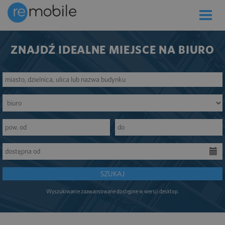
Toggle
naviga
ZNAJDŹ IDEALNE MIEJSCE NA BIURO
SZUKAJ
Wyszukiwanie zaawansowane dostępne w wersji desktop.