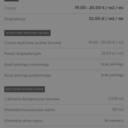
19.00 - 20.00 € / m2 / mc
Czynsz
32.00 zł / m2 / mc
Eksploatacja
WYJŚCIOWE WARUNKI NAJMU
19.00 - 20.00 € / m2
Czynsz wyjściowy za pow. biurową
32.00 zł / m2
Koszty eksploatacyjne
brak parkingu
Koszt parkingu naziemnego
brak parkingu
Koszt parkingu podziemnego
DOSTĘPNE POWIERZCHNIE
3 025 m2
Całkowita dostępna pow. biurowa
187 m2
Minimalna biurowa pow. najmu
36 miesięcy
Minimalny okres najmu