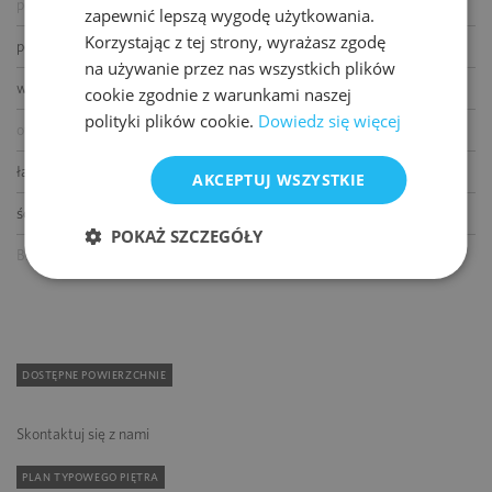
podnoszone podłogi
zapewnić lepszą wygodę użytkowania.
Korzystając z tej strony, wyrażasz zgodę
podwieszane sufity
na używanie przez nas wszystkich plików
wykładziny
cookie zgodnie z warunkami naszej
polityki plików cookie.
Dowiedz się więcej
otwierane okna
łącze światłowodowe
AKCEPTUJ WSZYSTKIE
ścianki działowe
POKAŻ SZCZEGÓŁY
BMS
DOSTĘPNE POWIERZCHNIE
Skontaktuj się z nami
PLAN TYPOWEGO PIĘTRA