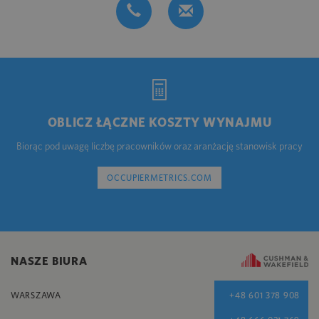
OBLICZ ŁĄCZNE KOSZTY WYNAJMU
Biorąc pod uwagę liczbę pracowników oraz aranżację stanowisk pracy
OCCUPIERMETRICS.COM
NASZE BIURA
WARSZAWA
+48 601 378 908