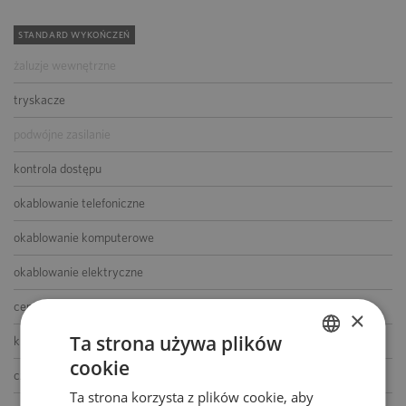
STANDARD WYKOŃCZEŃ
żaluzje wewnętrzne
tryskacze
podwójne zasilanie
kontrola dostępu
okablowanie telefoniczne
okablowanie komputerowe
okablowanie elektryczne
centrala telefoniczna
×
Ta strona używa plików
klimatyzacja
cookie
POLISH
czujniki dymu i ciepła
Ta strona korzysta z plików cookie, aby
ENGLISH