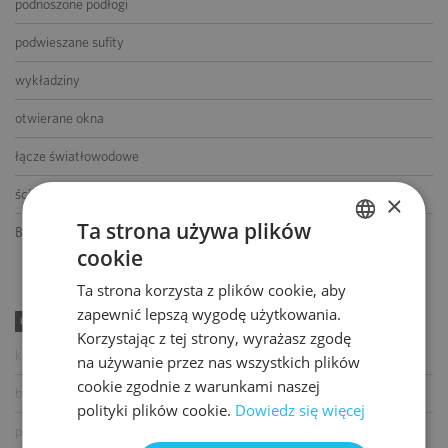
podnoszone podłogi
podwieszane sufity
wykładziny
otwierane okna
łącze światłowodowe
ścianki działowe
×
Ta strona używa plików
BMS
cookie
POLISH
Ta strona korzysta z plików cookie, aby
ENGLISH
zapewnić lepszą wygodę użytkowania.
UDOGODNIENIA
Korzystając z tej strony, wyrażasz zgodę
kawiarnia
na używanie przez nas wszystkich plików
cookie zgodnie z warunkami naszej
bankomat
polityki plików cookie.
Dowiedz się więcej
paczkomat