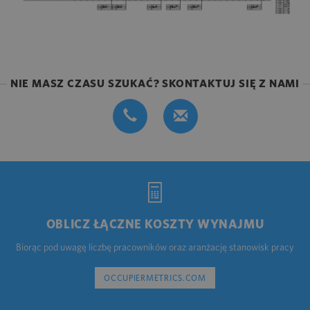
NIE MASZ CZASU SZUKAĆ? SKONTAKTUJ SIĘ Z NAMI
OBLICZ ŁĄCZNE KOSZTY WYNAJMU
Biorąc pod uwagę liczbę pracowników oraz aranżację stanowisk pracy
OCCUPIERMETRICS.COM