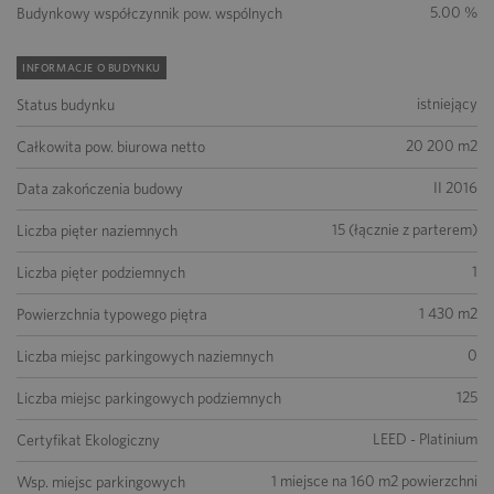
5.00 %
Budynkowy współczynnik pow. wspólnych
INFORMACJE O BUDYNKU
istniejący
Status budynku
20 200 m2
Całkowita pow. biurowa netto
II 2016
Data zakończenia budowy
15 (łącznie z parterem)
Liczba pięter naziemnych
1
Liczba pięter podziemnych
1 430 m2
Powierzchnia typowego piętra
0
Liczba miejsc parkingowych naziemnych
125
Liczba miejsc parkingowych podziemnych
LEED - Platinium
Certyfikat Ekologiczny
1 miejsce na 160 m2 powierzchni
Wsp. miejsc parkingowych