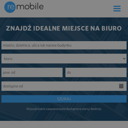
Toggle
naviga
ZNAJDŹ IDEALNE MIEJSCE NA BIURO
SZUKAJ
Wyszukiwanie zaawansowane dostępne w wersji desktop.