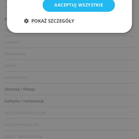
AKCEPTUJ WSZYSTKIE
parking dla gości
parking dla rowerów
POKAŻ SZCZEGÓŁY
myjnia samochodowa
co-work
przedszkole
pralnia
supermarket
siłownia / fitness
kantyna / restauracje
centrum konferencyjne
centrum medyczne
parki / tereny zielone