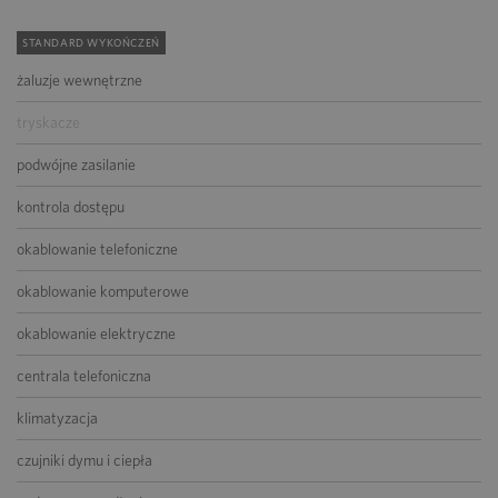
STANDARD WYKOŃCZEŃ
żaluzje wewnętrzne
tryskacze
podwójne zasilanie
kontrola dostępu
okablowanie telefoniczne
okablowanie komputerowe
okablowanie elektryczne
centrala telefoniczna
klimatyzacja
czujniki dymu i ciepła