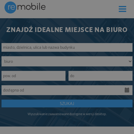
Toggle
naviga
ZNAJDŹ IDEALNE MIEJSCE NA BIURO
SZUKAJ
Wyszukiwanie zaawansowane dostępne w wersji desktop.