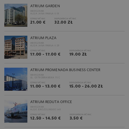
ATRIUM GARDEN
WARSZAWA
ALEJA JANA PAWŁA II 19
2
2
CZYNSZ M
/M-C
EKSPLOATACJA M
/M-C
21.00 €
32.00 ZŁ
ATRIUM PLAZA
WARSZAWA
ALEJA JANA PAWŁA II 29
2
2
CZYNSZ M
/M-C
EKSPLOATACJA M
/M-C
17.00 - 17.00 €
19.00 ZŁ
ATRIUM PROMENADA BUSINESS CENTER
WARSZAWA
UL. OSTROBRAMSKA 75 C
2
2
CZYNSZ M
/M-C
EKSPLOATACJA M
/M-C
11.00 - 13.00 €
15.00 - 26.00 ZŁ
ATRIUM REDUTA OFFICE
WARSZAWA
ALEJE JEROZOLIMSKIE 148
2
2
CZYNSZ M
/M-C
EKSPLOATACJA M
/M-C
12.50 - 14.50 €
3.50 €