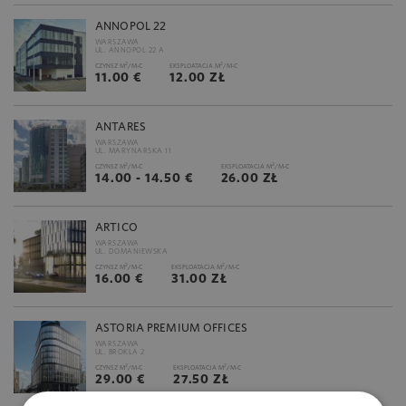
ANNOPOL 22
WARSZAWA
UL. ANNOPOL 22 A
2
2
CZYNSZ M
/M-C
EKSPLOATACJA M
/M-C
11.00 €
12.00 ZŁ
ANTARES
WARSZAWA
UL. MARYNARSKA 11
2
2
CZYNSZ M
/M-C
EKSPLOATACJA M
/M-C
14.00 - 14.50 €
26.00 ZŁ
ARTICO
WARSZAWA
UL. DOMANIEWSKA
2
2
CZYNSZ M
/M-C
EKSPLOATACJA M
/M-C
16.00 €
31.00 ZŁ
ASTORIA PREMIUM OFFICES
WARSZAWA
UL. BROKLA 2
2
2
CZYNSZ M
/M-C
EKSPLOATACJA M
/M-C
29.00 €
27.50 ZŁ