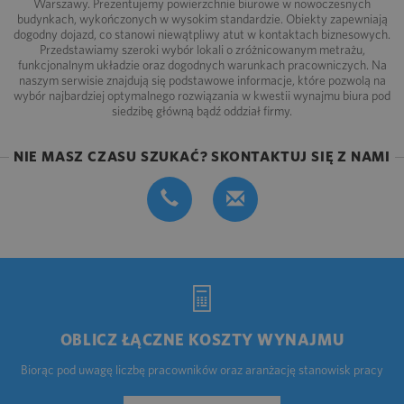
Warszawy. Prezentujemy powierzchnie biurowe w nowoczesnych
budynkach, wykończonych w wysokim standardzie. Obiekty zapewniają
dogodny dojazd, co stanowi niewątpliwy atut w kontaktach biznesowych.
Przedstawiamy szeroki wybór lokali o zróżnicowanym metrażu,
funkcjonalnym układzie oraz dogodnych warunkach pracowniczych. Na
naszym serwisie znajdują się podstawowe informacje, które pozwolą na
wybór najbardziej optymalnego rozwiązania w kwestii wynajmu biura pod
siedzibę główną bądź oddział firmy.
NIE MASZ CZASU SZUKAĆ? SKONTAKTUJ SIĘ Z NAMI
OBLICZ ŁĄCZNE KOSZTY WYNAJMU
Biorąc pod uwagę liczbę pracowników oraz aranżację stanowisk pracy