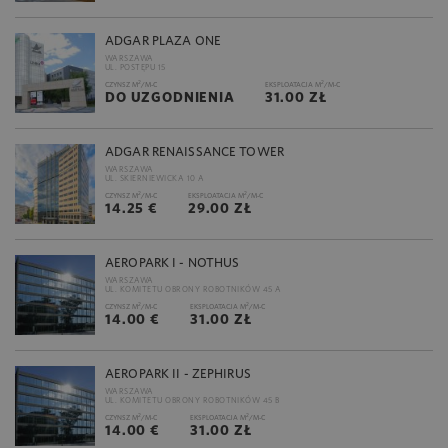
ADGAR PLAZA ONE
WARSZAWA
UL. POSTĘPU 15
2
2
CZYNSZ M
/M-C
EKSPLOATACJA M
/M-C
DO UZGODNIENIA
31.00 ZŁ
ADGAR RENAISSANCE TOWER
WARSZAWA
UL. SKIERNIEWICKA 10 A
2
2
CZYNSZ M
/M-C
EKSPLOATACJA M
/M-C
14.25 €
29.00 ZŁ
AEROPARK I - NOTHUS
WARSZAWA
UL. KOMITETU OBRONY ROBOTNIKÓW 45 A
2
2
CZYNSZ M
/M-C
EKSPLOATACJA M
/M-C
14.00 €
31.00 ZŁ
AEROPARK II - ZEPHIRUS
WARSZAWA
UL. KOMITETU OBRONY ROBOTNIKÓW 45 B
2
2
CZYNSZ M
/M-C
EKSPLOATACJA M
/M-C
14.00 €
31.00 ZŁ