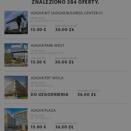
ZNALEZIONO 384 OFERTY.
ADGAR BIT (ADGAR BUSINESS CENTER II)
WARSZAWA
UL. KONSTRUKTORSKA 11 A
2
2
CZYNSZ M
/M-C
EKSPLOATACJA M
/M-C
13.00 €
30.00 ZŁ
ADGAR PARK WEST
WARSZAWA
ALEJE JEROZOLIMSKIE 181 A
2
2
CZYNSZ M
/M-C
EKSPLOATACJA M
/M-C
13.50 €
30.00 ZŁ
ADGAR PDT WOLA
WARSZAWA
UL. MŁYNARSKA 12
2
2
CZYNSZ M
/M-C
EKSPLOATACJA M
/M-C
DO UZGODNIENIA
36.00 ZŁ
ADGAR PLAZA
WARSZAWA
UL. POSTĘPU 17 A
2
2
CZYNSZ M
/M-C
EKSPLOATACJA M
/M-C
13.00 €
36.50 ZŁ