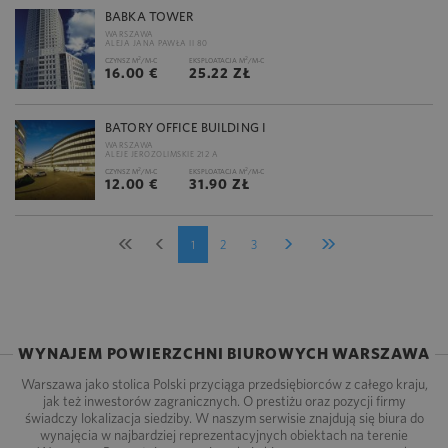
BABKA TOWER
WARSZAWA
ALEJA JANA PAWŁA II 80
2
2
CZYNSZ M
/M-C
EKSPLOATACJA M
/M-C
16.00 €
25.22 ZŁ
BATORY OFFICE BUILDING I
WARSZAWA
ALEJE JEROZOLIMSKIE 212 A
2
2
CZYNSZ M
/M-C
EKSPLOATACJA M
/M-C
12.00 €
31.90 ZŁ
1
2
3
WYNAJEM POWIERZCHNI BIUROWYCH WARSZAWA
Warszawa jako stolica Polski przyciąga przedsiębiorców z całego kraju,
jak też inwestorów zagranicznych. O prestiżu oraz pozycji firmy
świadczy lokalizacja siedziby. W naszym serwisie znajdują się biura do
wynajęcia w najbardziej reprezentacyjnych obiektach na terenie