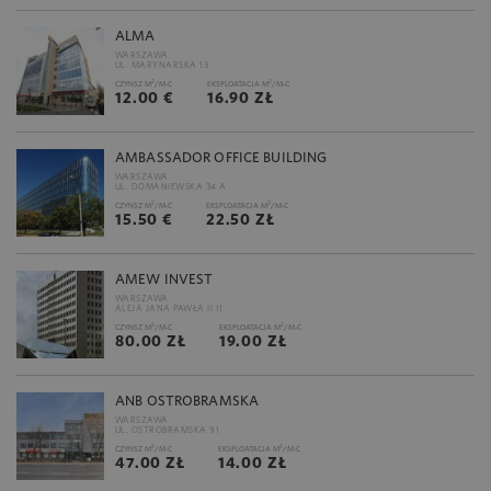
ALMA
WARSZAWA
UL. MARYNARSKA 13
2
2
CZYNSZ M
/M-C
EKSPLOATACJA M
/M-C
12.00 €
16.90 ZŁ
AMBASSADOR OFFICE BUILDING
WARSZAWA
UL. DOMANIEWSKA 34 A
2
2
CZYNSZ M
/M-C
EKSPLOATACJA M
/M-C
15.50 €
22.50 ZŁ
AMEW INVEST
WARSZAWA
ALEJA JANA PAWŁA II 11
2
2
CZYNSZ M
/M-C
EKSPLOATACJA M
/M-C
80.00 ZŁ
19.00 ZŁ
ANB OSTROBRAMSKA
WARSZAWA
UL. OSTROBRAMSKA 91
2
2
CZYNSZ M
/M-C
EKSPLOATACJA M
/M-C
47.00 ZŁ
14.00 ZŁ