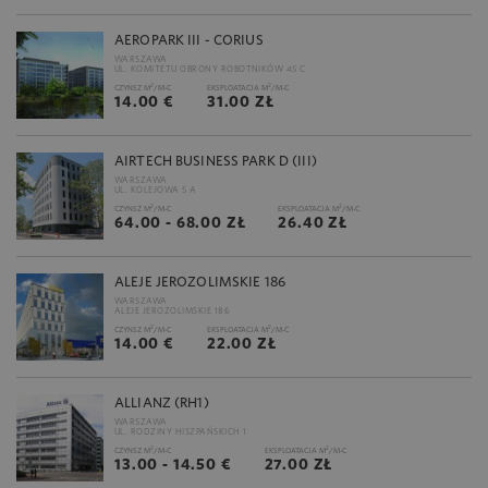
AEROPARK III - CORIUS
WARSZAWA
UL. KOMITETU OBRONY ROBOTNIKÓW 45 C
2
2
CZYNSZ M
/M-C
EKSPLOATACJA M
/M-C
14.00 €
31.00 ZŁ
AIRTECH BUSINESS PARK D (III)
WARSZAWA
UL. KOLEJOWA 5 A
2
2
CZYNSZ M
/M-C
EKSPLOATACJA M
/M-C
64.00 - 68.00 ZŁ
26.40 ZŁ
ALEJE JEROZOLIMSKIE 186
WARSZAWA
ALEJE JEROZOLIMSKIE 186
2
2
CZYNSZ M
/M-C
EKSPLOATACJA M
/M-C
14.00 €
22.00 ZŁ
ALLIANZ (RH1)
WARSZAWA
UL. RODZINY HISZPAŃSKICH 1
2
2
CZYNSZ M
/M-C
EKSPLOATACJA M
/M-C
13.00 - 14.50 €
27.00 ZŁ