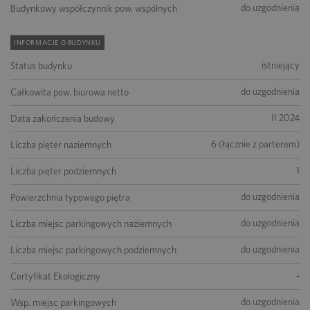
do uzgodnienia
Budynkowy współczynnik pow. wspólnych
INFORMACJE O BUDYNKU
istniejący
Status budynku
do uzgodnienia
Całkowita pow. biurowa netto
II 2024
Data zakończenia budowy
6 (łącznie z parterem)
Liczba pięter naziemnych
1
Liczba pięter podziemnych
do uzgodnienia
Powierzchnia typowego piętra
do uzgodnienia
Liczba miejsc parkingowych naziemnych
do uzgodnienia
Liczba miejsc parkingowych podziemnych
-
Certyfikat Ekologiczny
do uzgodnienia
Wsp. miejsc parkingowych