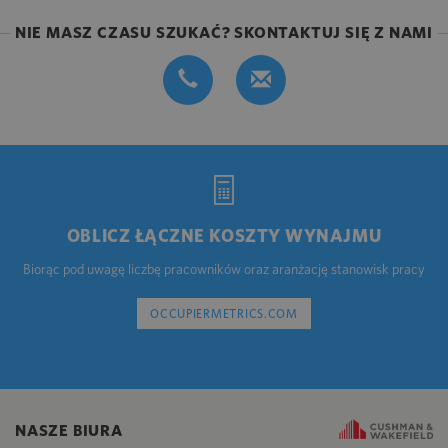
NIE MASZ CZASU SZUKAĆ? SKONTAKTUJ SIĘ Z NAMI
OBLICZ ŁĄCZNE KOSZTY WYNAJMU
Biorąc pod uwagę liczbę pracowników oraz aranżację stanowisk pracy
OCCUPIERMETRICS.COM
NASZE BIURA