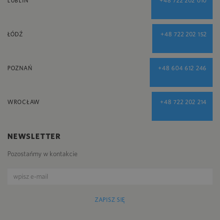
LUBLIN
+48 722 202 010
ŁÓDŹ
+48 722 202 152
POZNAŃ
+48 604 612 246
WROCŁAW
+48 722 202 214
NEWSLETTER
Pozostańmy w kontakcie
ZAPISZ SIĘ