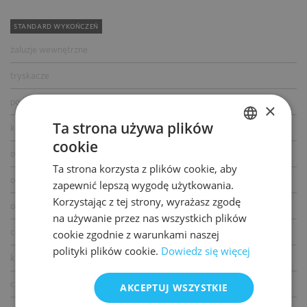
STANDARD WYKOŃCZEŃ
żaluzje wewnętrzne
tryskacze
podwójne zasilanie
×
Ta strona używa plików
kontrola dostępu
cookie
POLISH
okablowanie telefoniczne
Ta strona korzysta z plików cookie, aby
ENGLISH
okablowanie komputerowe
zapewnić lepszą wygodę użytkowania.
Korzystając z tej strony, wyrażasz zgodę
okablowanie elektryczne
na używanie przez nas wszystkich plików
centrala telefoniczna
cookie zgodnie z warunkami naszej
polityki plików cookie.
Dowiedz się więcej
klimatyzacja
czujniki dymu i ciepła
AKCEPTUJ WSZYSTKIE