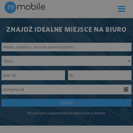
Toggle
naviga
ZNAJDŹ IDEALNE MIEJSCE NA BIURO
SZUKAJ
Wyszukiwanie zaawansowane dostępne w wersji desktop.