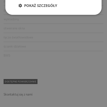
podnoszone podłogi
POKAŻ SZCZEGÓŁY
podwieszane sufity
wykładziny
otwierane okna
łącze światłowodowe
ścianki działowe
BMS
DOSTĘPNE POWIERZCHNIE
Skontaktuj się z nami