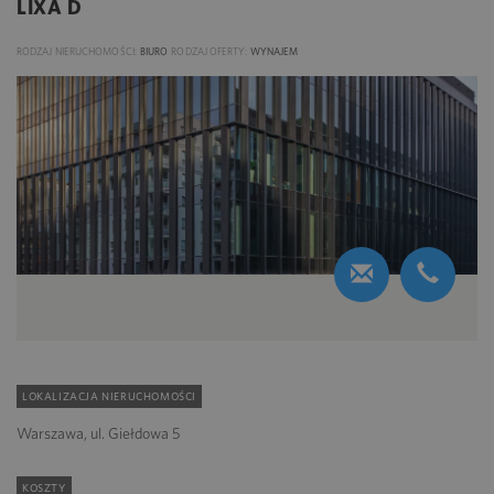
LIXA D
RODZAJ NIERUCHOMOŚCI:
BIURO
RODZAJ OFERTY:
WYNAJEM
LOKALIZACJA NIERUCHOMOŚCI
Warszawa, ul. Giełdowa 5
KOSZTY