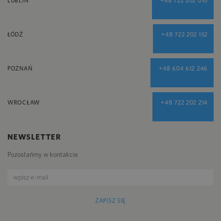
LUBLIN
+48 722 202 010
ŁÓDŹ
+48 722 202 152
POZNAŃ
+48 604 612 246
WROCŁAW
+48 722 202 214
NEWSLETTER
Pozostańmy w kontakcie
ZAPISZ SIĘ