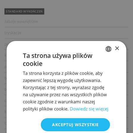
STANDARD WYKOŃCZEŃ
żaluzje wewnętrzne
tryskacze
podwójne zasilanie
×
Ta strona używa plików
kontrola dostępu
cookie
POLISH
okablowanie telefoniczne
Ta strona korzysta z plików cookie, aby
ENGLISH
okablowanie komputerowe
zapewnić lepszą wygodę użytkowania.
Korzystając z tej strony, wyrażasz zgodę
okablowanie elektryczne
na używanie przez nas wszystkich plików
centrala telefoniczna
cookie zgodnie z warunkami naszej
polityki plików cookie.
Dowiedz się więcej
klimatyzacja
czujniki dymu i ciepła
AKCEPTUJ WSZYSTKIE