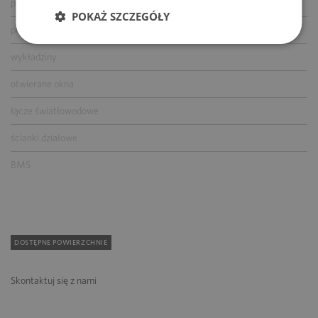
podnoszone podłogi
POKAŻ SZCZEGÓŁY
podwieszane sufity
wykładziny
otwierane okna
łącze światłowodowe
ścianki działowe
BMS
DOSTĘPNE POWIERZCHNIE
Skontaktuj się z nami