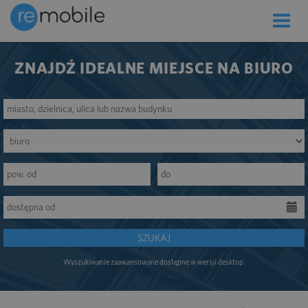
Toggle
naviga
ZNAJDŹ IDEALNE MIEJSCE NA BIURO
SZUKAJ
Wyszukiwanie zaawansowane dostępne w wersji desktop.