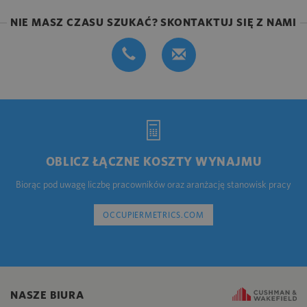
NIE MASZ CZASU SZUKAĆ? SKONTAKTUJ SIĘ Z NAMI
OBLICZ ŁĄCZNE KOSZTY WYNAJMU
Biorąc pod uwagę liczbę pracowników oraz aranżację stanowisk pracy
OCCUPIERMETRICS.COM
NASZE BIURA