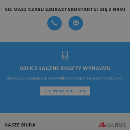
NIE MASZ CZASU SZUKAĆ? SKONTAKTUJ SIĘ Z NAMI
OBLICZ ŁĄCZNE KOSZTY WYNAJMU
Biorąc pod uwagę liczbę pracowników oraz aranżację stanowisk pracy
OCCUPIERMETRICS.COM
NASZE BIURA