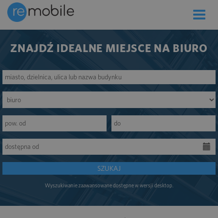
Toggle
naviga
ZNAJDŹ IDEALNE MIEJSCE NA BIURO
SZUKAJ
Wyszukiwanie zaawansowane dostępne w wersji desktop.