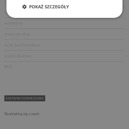
podnoszone podłogi
POKAŻ SZCZEGÓŁY
podwieszane sufity
wykładziny
otwierane okna
łącze światłowodowe
ścianki działowe
BMS
DOSTĘPNE POWIERZCHNIE
Skontaktuj się z nami