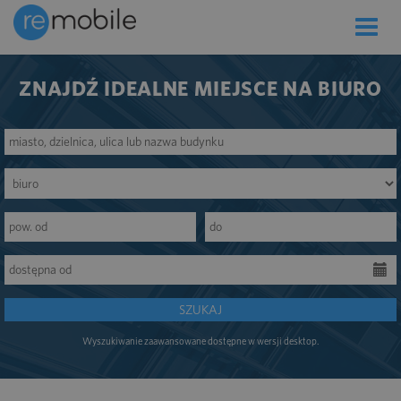
Toggle
naviga
ZNAJDŹ IDEALNE MIEJSCE NA BIURO
SZUKAJ
Wyszukiwanie zaawansowane dostępne w wersji desktop.