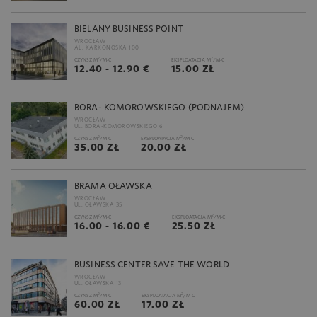
BIELANY BUSINESS POINT
WROCŁAW
AL. KARKONOSKA 100
2
2
CZYNSZ M
/M-C
EKSPLOATACJA M
/M-C
12.40 - 12.90 €
15.00 ZŁ
BORA- KOMOROWSKIEGO (PODNAJEM)
WROCŁAW
UL. BORA-KOMOROWSKIEGO 6
2
2
CZYNSZ M
/M-C
EKSPLOATACJA M
/M-C
35.00 ZŁ
20.00 ZŁ
BRAMA OŁAWSKA
WROCŁAW
UL. OŁAWSKA 35
2
2
CZYNSZ M
/M-C
EKSPLOATACJA M
/M-C
16.00 - 16.00 €
25.50 ZŁ
BUSINESS CENTER SAVE THE WORLD
WROCŁAW
UL. OŁAWSKA 13
2
2
CZYNSZ M
/M-C
EKSPLOATACJA M
/M-C
60.00 ZŁ
17.00 ZŁ