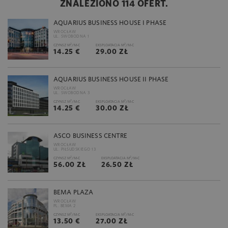
ZNALEZIONO 114 OFERT.
AQUARIUS BUSINESS HOUSE I PHASE
WROCŁAW
UL. SWOBODNA 1
2
2
CZYNSZ M
/M-C
EKSPLOATACJA M
/M-C
14.25 €
29.00 ZŁ
AQUARIUS BUSINESS HOUSE II PHASE
WROCŁAW
UL. SWOBODNA 3
2
2
CZYNSZ M
/M-C
EKSPLOATACJA M
/M-C
14.25 €
30.00 ZŁ
ASCO BUSINESS CENTRE
WROCŁAW
UL. PIŁSUDSKIEGO 13
2
2
CZYNSZ M
/M-C
EKSPLOATACJA M
/M-C
56.00 ZŁ
26.50 ZŁ
BEMA PLAZA
WROCŁAW
PL. BEMA 2
2
2
CZYNSZ M
/M-C
EKSPLOATACJA M
/M-C
13.50 €
27.00 ZŁ