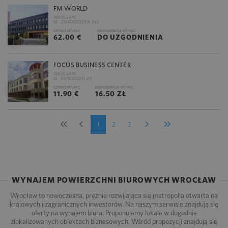
FM WORLD
WROCŁAW
UL. ŻMIGRODZKA 247
2
2
CZYNSZ M
/M-C
EKSPLOATACJA M
/M-C
62.00 €
DO UZGODNIENIA
FOCUS BUSINESS CENTER
WROCŁAW
UL. KOŚCIUSZKI 29
2
2
CZYNSZ M
/M-C
EKSPLOATACJA M
/M-C
11.90 €
16.50 ZŁ
1
2
3
WYNAJEM POWIERZCHNI BIUROWYCH WROCŁAW
Wrocław to nowoczesna, prężnie rozwijająca się metropolia otwarta na
krajowych i zagranicznych inwestorów. Na naszym serwisie znajdują się
oferty na wynajem biura. Proponujemy lokale w dogodnie
zlokalizowanych obiektach biznesowych. Wśród propozycji znajdują się