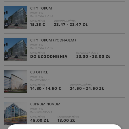
CITY FORUM
WROCŁAW
UL. TRAUGUTTA 43
2
2
CZYNSZ M
/M-C
EKSPLOATACJA M
/M-C
15.35 €
23.47 - 23.47 ZŁ
CITY FORUM (PODNAJEM)
WROCŁAW
UL. TRAUGUTTA 45
2
2
CZYNSZ M
/M-C
EKSPLOATACJA M
/M-C
DO UZGODNIENIA
23.00 - 23.00 ZŁ
CU OFFICE
WROCŁAW
UL. JAWORSKA 11
2
2
CZYNSZ M
/M-C
EKSPLOATACJA M
/M-C
14.80 - 14.50 €
24.50 - 24.50 ZŁ
CUPRUM NOVUM
WROCŁAW
UL. SIKORSKIEGO 8
2
2
CZYNSZ M
/M-C
EKSPLOATACJA M
/M-C
45.00 ZŁ
13.00 ZŁ