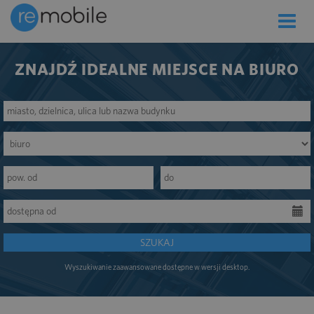
Toggle
naviga
ZNAJDŹ IDEALNE MIEJSCE NA BIURO
SZUKAJ
Wyszukiwanie zaawansowane dostępne w wersji desktop.