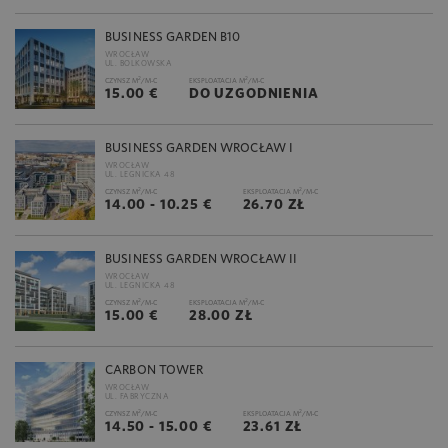
BUSINESS GARDEN B10
WROCŁAW
UL. BOLKOWSKA
2
2
CZYNSZ M
/M-C
EKSPLOATACJA M
/M-C
15.00 €
DO UZGODNIENIA
BUSINESS GARDEN WROCŁAW I
WROCŁAW
UL. LEGNICKA 48
2
2
CZYNSZ M
/M-C
EKSPLOATACJA M
/M-C
14.00 - 10.25 €
26.70 ZŁ
BUSINESS GARDEN WROCŁAW II
WROCŁAW
UL. LEGNICKA 48
2
2
CZYNSZ M
/M-C
EKSPLOATACJA M
/M-C
15.00 €
28.00 ZŁ
CARBON TOWER
WROCŁAW
UL. FABRYCZNA
2
2
CZYNSZ M
/M-C
EKSPLOATACJA M
/M-C
14.50 - 15.00 €
23.61 ZŁ