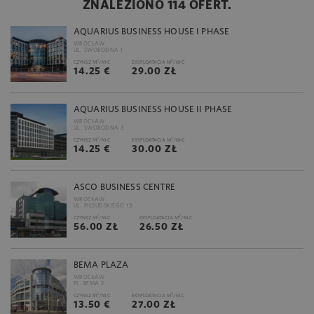
ZNALEZIONO 114 OFERT.
AQUARIUS BUSINESS HOUSE I PHASE
WROCŁAW
UL. SWOBODNA 1
2
2
CZYNSZ M
/M-C
EKSPLOATACJA M
/M-C
14.25 €
29.00 ZŁ
AQUARIUS BUSINESS HOUSE II PHASE
WROCŁAW
UL. SWOBODNA 3
2
2
CZYNSZ M
/M-C
EKSPLOATACJA M
/M-C
14.25 €
30.00 ZŁ
ASCO BUSINESS CENTRE
WROCŁAW
UL. PIŁSUDSKIEGO 13
2
2
CZYNSZ M
/M-C
EKSPLOATACJA M
/M-C
56.00 ZŁ
26.50 ZŁ
BEMA PLAZA
WROCŁAW
PL. BEMA 2
2
2
CZYNSZ M
/M-C
EKSPLOATACJA M
/M-C
13.50 €
27.00 ZŁ