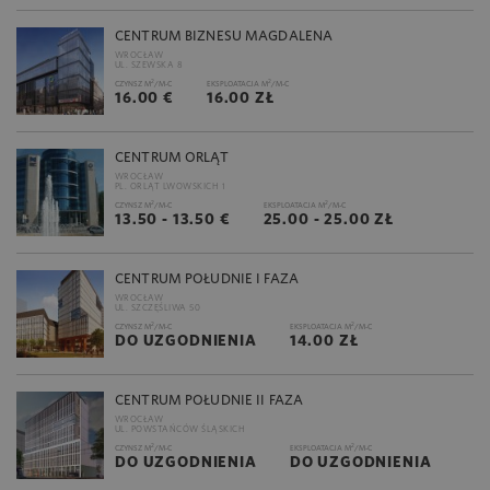
CENTRUM BIZNESU MAGDALENA
WROCŁAW
UL. SZEWSKA 8
2
2
CZYNSZ M
/M-C
EKSPLOATACJA M
/M-C
16.00 €
16.00 ZŁ
CENTRUM ORLĄT
WROCŁAW
PL. ORLĄT LWOWSKICH 1
2
2
CZYNSZ M
/M-C
EKSPLOATACJA M
/M-C
13.50 - 13.50 €
25.00 - 25.00 ZŁ
CENTRUM POŁUDNIE I FAZA
WROCŁAW
UL. SZCZĘŚLIWA 50
2
2
CZYNSZ M
/M-C
EKSPLOATACJA M
/M-C
DO UZGODNIENIA
14.00 ZŁ
CENTRUM POŁUDNIE II FAZA
WROCŁAW
UL. POWSTAŃCÓW ŚLĄSKICH
2
2
CZYNSZ M
/M-C
EKSPLOATACJA M
/M-C
DO UZGODNIENIA
DO UZGODNIENIA