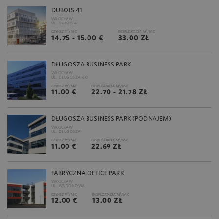
DUBOIS 41
WROCŁAW
UL. DUBOIS 41
2
2
CZYNSZ M
/M-C
EKSPLOATACJA M
/M-C
14.75 - 15.00 €
33.00 ZŁ
DŁUGOSZA BUSINESS PARK
WROCŁAW
UL. DŁUGOSZA 60
2
2
CZYNSZ M
/M-C
EKSPLOATACJA M
/M-C
11.00 €
22.70 - 21.78 ZŁ
DŁUGOSZA BUSINESS PARK (PODNAJEM)
WROCŁAW
UL. DŁUGOSZA
2
2
CZYNSZ M
/M-C
EKSPLOATACJA M
/M-C
11.00 €
22.69 ZŁ
FABRYCZNA OFFICE PARK
WROCŁAW
UL. WAGONOWA
2
2
CZYNSZ M
/M-C
EKSPLOATACJA M
/M-C
12.00 €
13.00 ZŁ