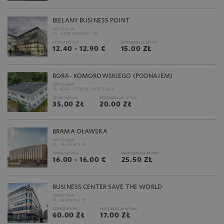
BIELANY BUSINESS POINT
WROCŁAW
AL. KARKONOSKA 100
2
2
CZYNSZ M
/M-C
EKSPLOATACJA M
/M-C
12.40 - 12.90 €
15.00 ZŁ
BORA- KOMOROWSKIEGO (PODNAJEM)
WROCŁAW
UL. BORA-KOMOROWSKIEGO 6
2
2
CZYNSZ M
/M-C
EKSPLOATACJA M
/M-C
35.00 ZŁ
20.00 ZŁ
BRAMA OŁAWSKA
WROCŁAW
UL. OŁAWSKA 35
2
2
CZYNSZ M
/M-C
EKSPLOATACJA M
/M-C
16.00 - 16.00 €
25.50 ZŁ
BUSINESS CENTER SAVE THE WORLD
WROCŁAW
UL. OŁAWSKA 13
2
2
CZYNSZ M
/M-C
EKSPLOATACJA M
/M-C
60.00 ZŁ
17.00 ZŁ