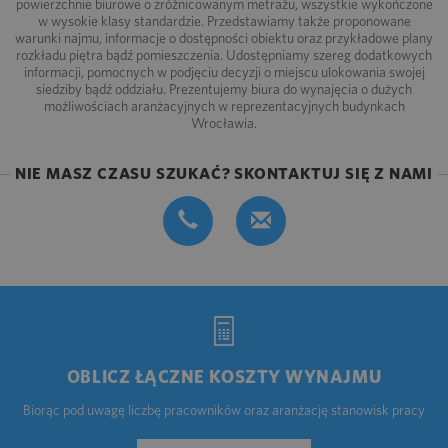
powierzchnie biurowe o zróżnicowanym metrażu, wszystkie wykończone
w wysokie klasy standardzie. Przedstawiamy także proponowane
warunki najmu, informacje o dostępności obiektu oraz przykładowe plany
rozkładu piętra bądź pomieszczenia. Udostępniamy szereg dodatkowych
informacji, pomocnych w podjęciu decyzji o miejscu ulokowania swojej
siedziby bądź oddziału. Prezentujemy biura do wynajęcia o dużych
możliwościach aranżacyjnych w reprezentacyjnych budynkach
Wrocławia.
NIE MASZ CZASU SZUKAĆ? SKONTAKTUJ SIĘ Z NAMI
OBLICZ ŁĄCZNE KOSZTY WYNAJMU
Biorąc pod uwagę liczbę pracowników oraz aranżację stanowisk pracy