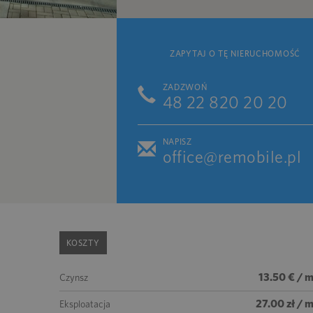
ZAPYTAJ O TĘ NIERUCHOMOŚĆ
ZADZWOŃ
48 22 820 20 20
NAPISZ
office@remobile.pl
KOSZTY
13.50 € / 
Czynsz
27.00 zł / 
Eksploatacja