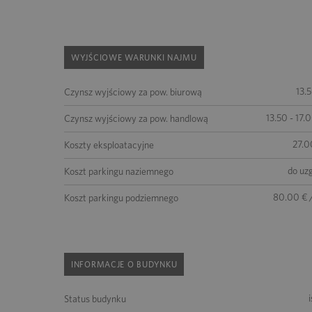
WYJŚCIOWE WARUNKI NAJMU
13.
Czynsz wyjściowy za pow. biurową
13.50 - 17.
Czynsz wyjściowy za pow. handlową
27.0
Koszty eksploatacyjne
do uz
Koszt parkingu naziemnego
80.00 € 
Koszt parkingu podziemnego
INFORMACJE O BUDYNKU
Status budynku