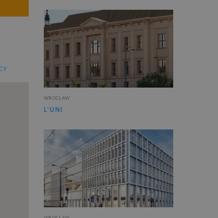
CY
WROCŁAW
L'UNI
WROCŁAW