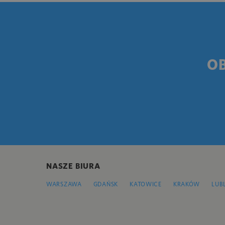
O
NASZE BIURA
WARSZAWA
GDAŃSK
KATOWICE
KRAKÓW
LUB