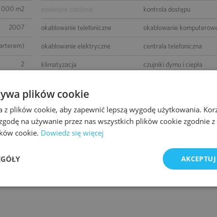
 000 m2
podwójne zasilanie
kontrola dostępu
2007
okablowanie telefoniczne
okablowanie komputerow
parterem)
okablowanie elektryczne
centrala telefoniczna
2
klimatyzacja
czujniki dymu i ciepła
4 600 m2
podnoszone podłogi
podwieszane sufity
żywa plików cookie
0
wykładziny
otwierane okna
a z plików cookie, aby zapewnić lepszą wygodę użytkowania. Korzy
550
łącze światłowodowe
 zgodę na używanie przez nas wszystkich plików cookie zgodnie 
ścianki działowe
lików cookie.
Dowiedz się więcej
-
BMS
wierzchni
EGÓŁY
AKCEPTUJ