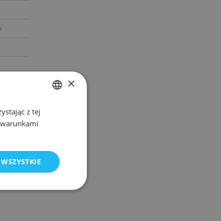
e
×
stając z tej
POLISH
z warunkami
ENGLISH
 WSZYSTKIE