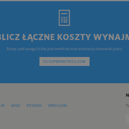
BLICZ ŁĄCZNE KOSZTY WYNAJ
Biorąc pod uwagę liczbę pracowników oraz aranżację stanowisk pracy
OCCUPIERMETRICS.COM
P
LIN
ŁÓDŹ
POZNAŃ
WROCŁAW