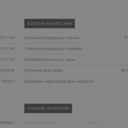
DOSTĘPNE POWIERZCHNIE
50 € / m2
11
Całkowita dostępna pow. biurowa
00 € / m2
Całkowita dostępna pow. handlowa
0 zł / m2
Minimalna biurowa pow. najmu
godnienia
36 m
Minimalny okres najmu
/ miejsce
Budynkowy współczynnik pow. wspólnych
STANDARD WYKOŃCZEŃ
istniejący
żaluzje wewnętrzne
tryskacze