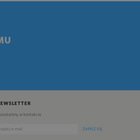
MU
NEWSLETTER
ozostańmy w kontakcie
ZAPISZ SIĘ