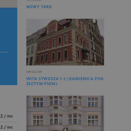
NOWY TARG
WROCŁAW
WITA STWOSZA 1-2 (KAMIENICA POD
ZŁOTYM PSEM)
m2 / mc
m2 / mc