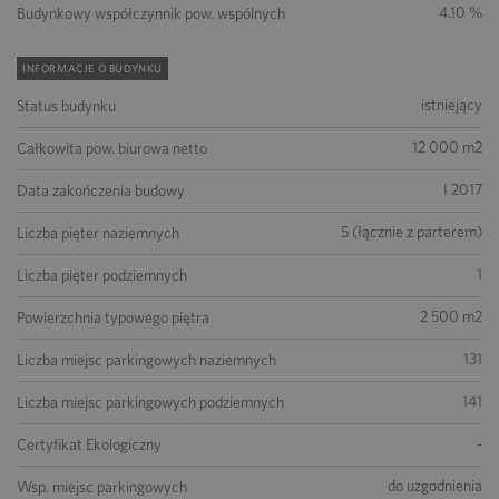
4.10 %
Budynkowy współczynnik pow. wspólnych
INFORMACJE O BUDYNKU
istniejący
Status budynku
12 000 m2
Całkowita pow. biurowa netto
I 2017
Data zakończenia budowy
5 (łącznie z parterem)
Liczba pięter naziemnych
1
Liczba pięter podziemnych
2 500 m2
Powierzchnia typowego piętra
131
Liczba miejsc parkingowych naziemnych
141
Liczba miejsc parkingowych podziemnych
-
Certyfikat Ekologiczny
do uzgodnienia
Wsp. miejsc parkingowych