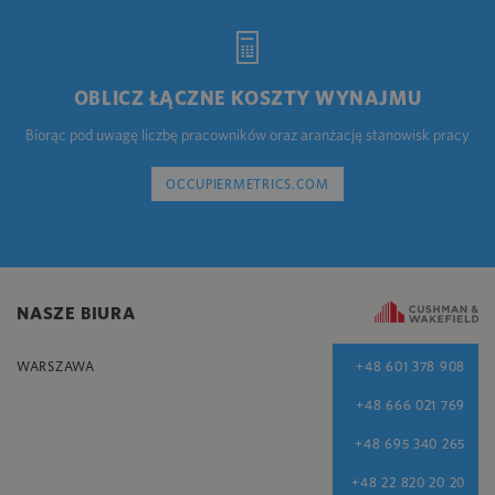
OBLICZ ŁĄCZNE KOSZTY WYNAJMU
Biorąc pod uwagę liczbę pracowników oraz aranżację stanowisk pracy
OCCUPIERMETRICS.COM
NASZE BIURA
WARSZAWA
+48 601 378 908
+48 666 021 769
+48 695 340 265
+48 22 820 20 20