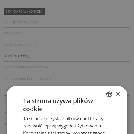
STANDARD WYKOŃCZEŃ
żaluzje wewnętrzne
tryskacze
podwójne zasilanie
kontrola dostępu
okablowanie telefoniczne
okablowanie komputerowe
okablowanie elektryczne
×
Ta strona używa plików
centrala telefoniczna
cookie
POLISH
klimatyzacja
Ta strona korzysta z plików cookie, aby
ENGLISH
czujniki dymu i ciepła
zapewnić lepszą wygodę użytkowania.
Korzystając z tej strony, wyrażasz zgodę