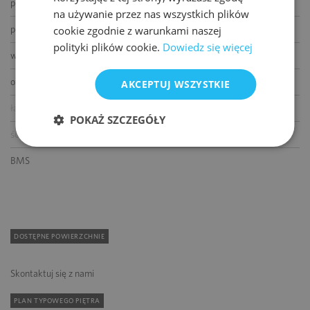
podnoszone podłogi
na używanie przez nas wszystkich plików
podwieszane sufity
cookie zgodnie z warunkami naszej
polityki plików cookie.
Dowiedz się więcej
wykładziny
otwierane okna
AKCEPTUJ WSZYSTKIE
łącze światłowodowe
POKAŻ SZCZEGÓŁY
ścianki działowe
BMS
DOSTĘPNE POWIERZCHNIE
Skontaktuj się z nami
PLAN TYPOWEGO PIĘTRA