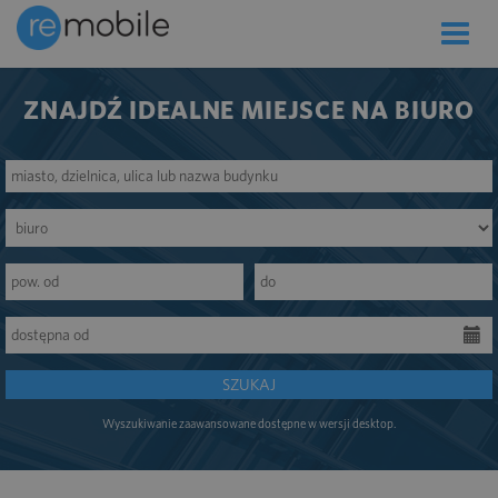
Toggle
naviga
ZNAJDŹ IDEALNE MIEJSCE NA BIURO
SZUKAJ
Wyszukiwanie zaawansowane dostępne w wersji desktop.