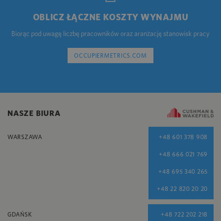
OBLICZ ŁĄCZNE KOSZTY WYNAJMU
Biorąc pod uwagę liczbę pracowników oraz aranżację stanowisk pracy
OCCUPIERMETRICS.COM
NASZE BIURA
WARSZAWA
+48 601 378 908
+48 666 021 769
+48 695 340 265
+48 22 820 20 20
GDAŃSK
+48 722 202 218