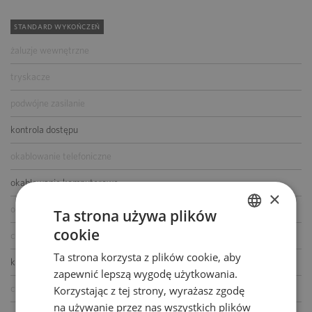
STANDARD WYKOŃCZEŃ
żaluzje wewnętrzne
tryskacze
podwójne zasilanie
kontrola dostępu
okablowanie telefoniczne
okablowanie komputerowe
×
okablowanie elektryczne
Ta strona używa plików
cookie
centrala telefoniczna
POLISH
Ta strona korzysta z plików cookie, aby
ENGLISH
klimatyzacja
zapewnić lepszą wygodę użytkowania.
czujniki dymu i ciepła
Korzystając z tej strony, wyrażasz zgodę
na używanie przez nas wszystkich plików