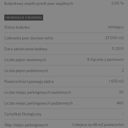
5.00 %
Budynkowy współczynnik pow. wspólnych
INFORMACJE O BUDYNKU
istniejący
Status budynku
23 000 m2
Całkowita pow. biurowa netto
11 2019
Data zakończenia budowy
8 (łącznie z parterem)
Liczba pięter naziemnych
2
Liczba pięter podziemnych
1 670 m2
Powierzchnia typowego piętra
50
Liczba miejsc parkingowych naziemnych
460
Liczba miejsc parkingowych podziemnych
-
Certyfikat Ekologiczny
1 miejsce na 48 m2 powierzchni
Wsp. miejsc parkingowych