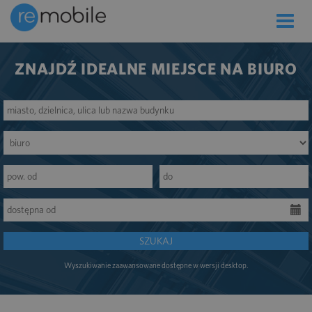
Toggle
naviga
ZNAJDŹ IDEALNE MIEJSCE NA BIURO
SZUKAJ
Wyszukiwanie zaawansowane dostępne w wersji desktop.