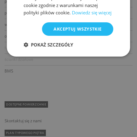
podnoszone podłogi
cookie zgodnie z warunkami naszej
polityki plików cookie.
Dowiedz się więcej
podwieszane sufity
wykładziny
AKCEPTUJ WSZYSTKIE
otwierane okna
POKAŻ SZCZEGÓŁY
łącze światłowodowe
ścianki działowe
BMS
DOSTĘPNE POWIERZCHNIE
Skontaktuj się z nami
PLAN TYPOWEGO PIĘTRA