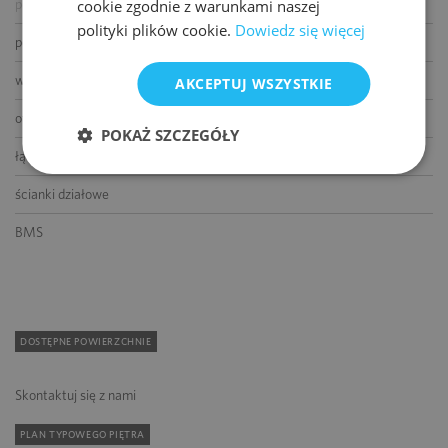
cookie zgodnie z warunkami naszej
podnoszone podłogi
polityki plików cookie.
Dowiedz się więcej
podwieszane sufity
wykładziny
AKCEPTUJ WSZYSTKIE
otwierane okna
POKAŻ SZCZEGÓŁY
łącze światłowodowe
ścianki działowe
BMS
DOSTĘPNE POWIERZCHNIE
Skontaktuj się z nami
PLAN TYPOWEGO PIĘTRA