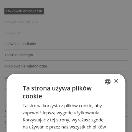
STANDARD WYKOŃCZEŃ
żaluzje wewnętrzne
tryskacze
podwójne zasilanie
kontrola dostępu
okablowanie telefoniczne
okablowanie komputerowe
×
Ta strona używa plików
okablowanie elektryczne
cookie
POLISH
centrala telefoniczna
Ta strona korzysta z plików cookie, aby
ENGLISH
klimatyzacja
zapewnić lepszą wygodę użytkowania.
Korzystając z tej strony, wyrażasz zgodę
czujniki dymu i ciepła
na używanie przez nas wszystkich plików