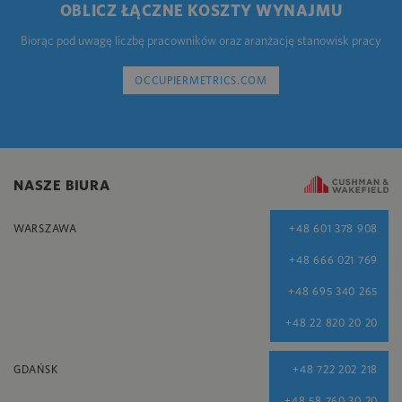
OBLICZ ŁĄCZNE KOSZTY WYNAJMU
Biorąc pod uwagę liczbę pracowników oraz aranżację stanowisk pracy
OCCUPIERMETRICS.COM
NASZE BIURA
WARSZAWA
+48 601 378 908
+48 666 021 769
+48 695 340 265
+48 22 820 20 20
GDAŃSK
+48 722 202 218
+48 58 760 30 20