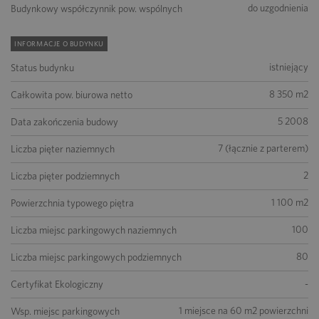
do uzgodnienia
Budynkowy współczynnik pow. wspólnych
INFORMACJE O BUDYNKU
istniejący
Status budynku
8 350 m2
Całkowita pow. biurowa netto
5 2008
Data zakończenia budowy
7 (łącznie z parterem)
Liczba pięter naziemnych
2
Liczba pięter podziemnych
1 100 m2
Powierzchnia typowego piętra
100
Liczba miejsc parkingowych naziemnych
80
Liczba miejsc parkingowych podziemnych
-
Certyfikat Ekologiczny
1 miejsce na 60 m2 powierzchni
Wsp. miejsc parkingowych