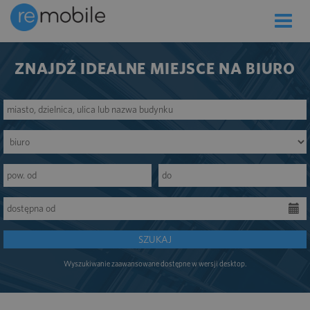
Toggle
naviga
ZNAJDŹ IDEALNE MIEJSCE NA BIURO
SZUKAJ
Wyszukiwanie zaawansowane dostępne w wersji desktop.