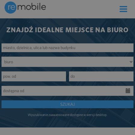
Toggle
naviga
ZNAJDŹ IDEALNE MIEJSCE NA BIURO
SZUKAJ
Wyszukiwanie zaawansowane dostępne w wersji desktop.