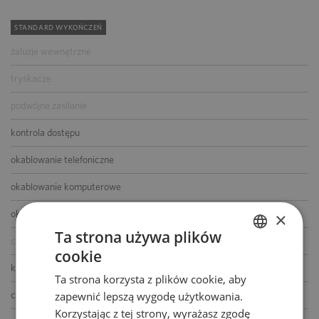
STANDARD WYKOŃCZEŃ
żaluzje wewnętrzne
tryskacze
podwójne zasilanie
kontrola dostępu
okablowanie telefoniczne
okablowanie komputerowe
okablowanie elektryczne
×
Ta strona używa plików
centrala telefoniczna
cookie
POLISH
klimatyzacja
Ta strona korzysta z plików cookie, aby
ENGLISH
czujniki dymu i ciepła
zapewnić lepszą wygodę użytkowania.
Korzystając z tej strony, wyrażasz zgodę