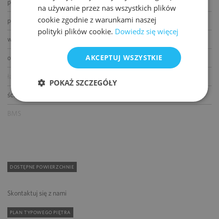
podnoszone podłogi
na używanie przez nas wszystkich plików
cookie zgodnie z warunkami naszej
podwieszane sufity
polityki plików cookie.
Dowiedz się więcej
wykładziny
AKCEPTUJ WSZYSTKIE
otwierane okna
łącze światłowodowe
POKAŻ SZCZEGÓŁY
ścianki działowe
BMS
DOSTĘPNE POWIERZCHNIE
Skontaktuj się z nami
PLAN TYPOWEGO PIĘTRA