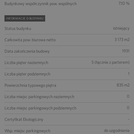
7.10 %
Budynkowy współczynnik pow. wspólnych
INFORMACJE O BUDYNKU
istniejący
Status budynku
3 173 m2
Całkowita pow. biurowa netto
1931
Data zakończenia budowy
5 (łącznie z parterem)
Liczba pięter naziemnych
1
Liczba pięter podziemnych
835 m2
Powierzchnia typowego piętra
0
Liczba miejsc parkingowych naziemnych
0
Liczba miejsc parkingowych podziemnych
-
Certyfikat Ekologiczny
do uzgodnienia
Wsp. miejsc parkingowych