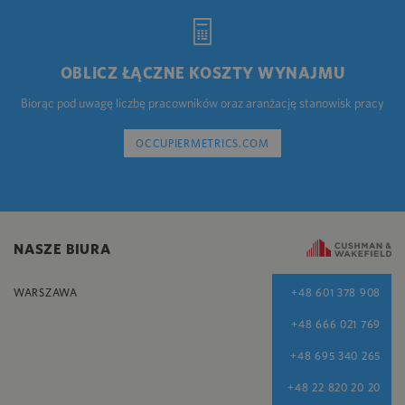
OBLICZ ŁĄCZNE KOSZTY WYNAJMU
Biorąc pod uwagę liczbę pracowników oraz aranżację stanowisk pracy
OCCUPIERMETRICS.COM
NASZE BIURA
WARSZAWA
+48 601 378 908
+48 666 021 769
+48 695 340 265
+48 22 820 20 20