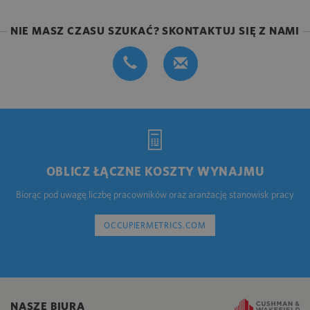
NIE MASZ CZASU SZUKAĆ? SKONTAKTUJ SIĘ Z NAMI
OBLICZ ŁĄCZNE KOSZTY WYNAJMU
Biorąc pod uwagę liczbę pracowników oraz aranżację stanowisk pracy
OCCUPIERMETRICS.COM
NASZE BIURA