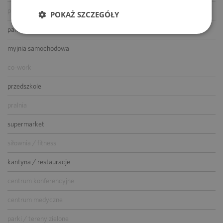
parking dla gości
POKAŻ SZCZEGÓŁY
parking dla rowerów
myjnia samochodowa
co-work
przedszkole
pralnia
supermarket
siłownia / fitness
kantyna / restauracje
centrum konferencyjne
centrum medyczne
parki / tereny zielone