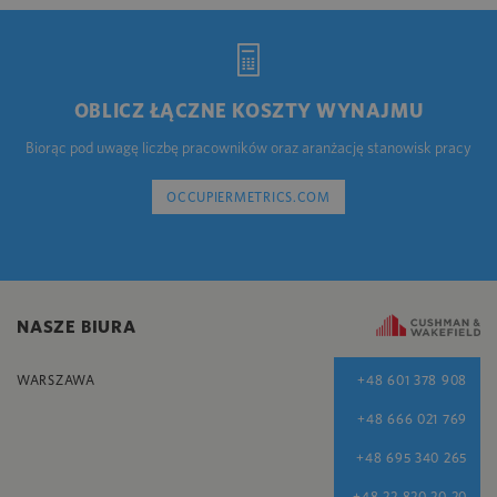
OBLICZ ŁĄCZNE KOSZTY WYNAJMU
Biorąc pod uwagę liczbę pracowników oraz aranżację stanowisk pracy
OCCUPIERMETRICS.COM
NASZE BIURA
WARSZAWA
+48 601 378 908
+48 666 021 769
+48 695 340 265
+48 22 820 20 20