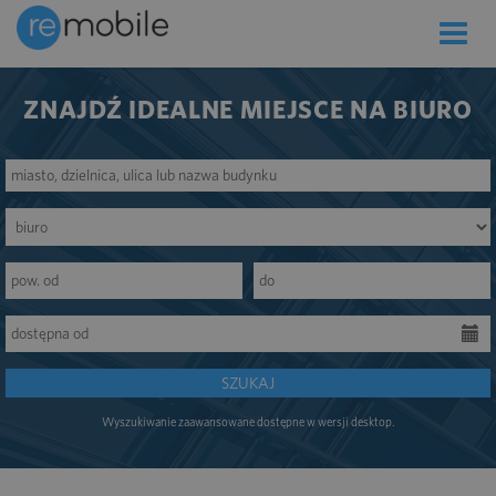
Toggle
naviga
ZNAJDŹ IDEALNE MIEJSCE NA BIURO
SZUKAJ
Wyszukiwanie zaawansowane dostępne w wersji desktop.