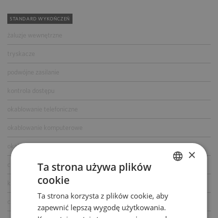
STANDARD WYKOŃCZEŃ
żaluzje wewnętrzne
tryskacze
podwójne zasilanie
kontrola dostępu
okablowanie telefoniczne
okablowanie komputerowe
okablowanie elektryczne
×
Ta strona używa plików
centrala telefoniczna
cookie
POLISH
klimatyzacja
Ta strona korzysta z plików cookie, aby
ENGLISH
czujniki dymu i ciepła
zapewnić lepszą wygodę użytkowania.