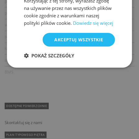
Korzystając z tej strony, wyrażasz zgodę
podnoszone podłogi
na używanie przez nas wszystkich plików
podwieszane sufity
cookie zgodnie z warunkami naszej
polityki plików cookie.
Dowiedz się więcej
wykładziny
otwierane okna
AKCEPTUJ WSZYSTKIE
łącze światłowodowe
POKAŻ SZCZEGÓŁY
ścianki działowe
BMS
DOSTĘPNE POWIERZCHNIE
Skontaktuj się z nami
PLAN TYPOWEGO PIĘTRA