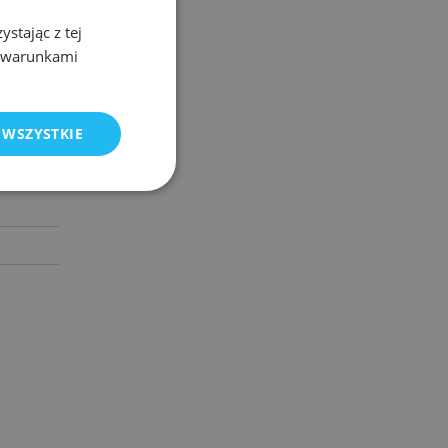
stając z tej
POLISH
z warunkami
ENGLISH
e
 WSZYSTKIE