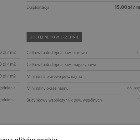
15.00 zł / 
Eksploatacja
DOSTĘPNE POWIERZCHNIE
0 zł / m2
1
Całkowita dostępna pow. biurowa
0 zł / m2
Całkowita dostępna pow. magazynowa
0 zł / m2
Minimalna biurowa pow. najmu
godnienia
do uzg
Minimalny okres najmu
godnienia
Budynkowy współczynnik pow. wspólnych
STANDARD WYKOŃCZEŃ
żywa plików cookie