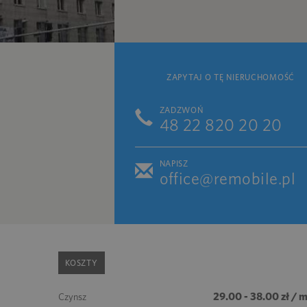
ZAPYTAJ O TĘ NIERUCHOMOŚĆ
ZADZWOŃ
48 22 820 20 20
NAPISZ
office@remobile.pl
KOSZTY
29.00 - 38.00 zł / 
Czynsz