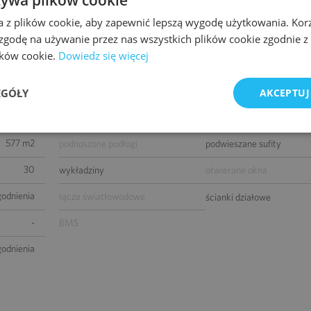
istniejący
żaluzje wewnętrzne
tryskacze
a z plików cookie, aby zapewnić lepszą wygodę użytkowania. Korzy
 zgodę na używanie przez nas wszystkich plików cookie zgodnie 
godnienia
podwójne zasilanie
kontrola dostępu
lików cookie.
Dowiedz się więcej
8 2015
okablowanie telefoniczne
okablowanie komputerow
parterem)
okablowanie elektryczne
centrala telefoniczna
EGÓŁY
AKCEPTUJ
0
klimatyzacja
czujniki dymu i ciepła
577 m2
podnoszone podłogi
podwieszane sufity
30
wykładziny
otwierane okna
godnienia
łącze światłowodowe
ścianki działowe
-
BMS
godnienia