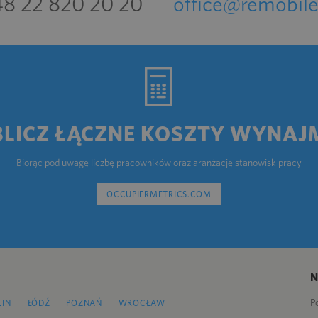
8 22 820 20 20
office@remobile
BLICZ ŁĄCZNE KOSZTY WYNAJ
Biorąc pod uwagę liczbę pracowników oraz aranżację stanowisk pracy
OCCUPIERMETRICS.COM
P
LIN
ŁÓDŹ
POZNAŃ
WROCŁAW