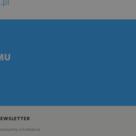
.pl
MU
NEWSLETTER
ozostańmy w kontakcie