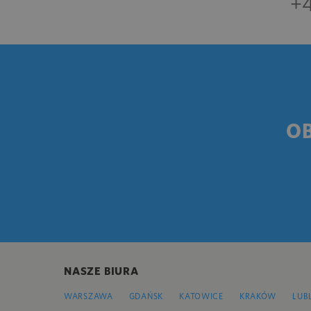
+4
O
NASZE BIURA
WARSZAWA
GDAŃSK
KATOWICE
KRAKÓW
LUB