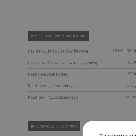
WYJŚCIOWE WARUNKI NAJMU
29.00 - 38.0
Czynsz wyjściowy za pow. biurową
15.0
Czynsz wyjściowy za pow. magazynową
15.0
Koszty eksploatacyjne
do uz
Koszt parkingu naziemnego
do uz
Koszt parkingu podziemnego
INFORMACJE O BUDYNKU
Ta strona u