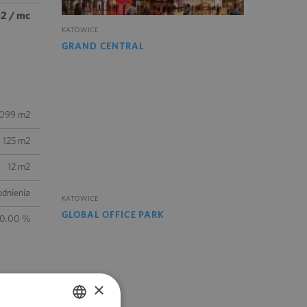
m2 / mc
KATOWICE
GRAND CENTRAL
 099 m2
125 m2
12 m2
odnienia
KATOWICE
GLOBAL OFFICE PARK
10.00 %
×