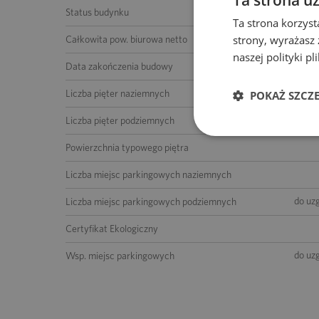
Status budynku
Ta strona korzyst
strony, wyrażasz
do uz
Całkowita pow. biurowa netto
naszej polityki p
Data zakończenia budowy
5 (łącznie z 
Liczba pięter naziemnych
POKAŻ SZCZ
Liczba pięter podziemnych
Powierzchnia typowego piętra
Liczba miejsc parkingowych naziemnych
do uz
Liczba miejsc parkingowych podziemnych
Certyfikat Ekologiczny
do uz
Wsp. miejsc parkingowych