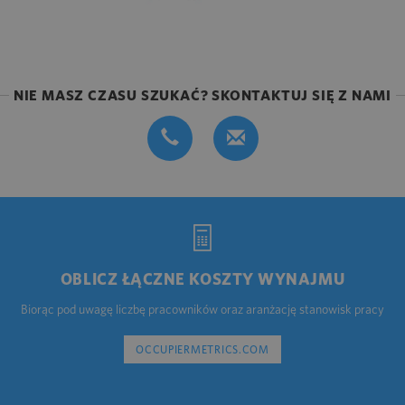
NIE MASZ CZASU SZUKAĆ? SKONTAKTUJ SIĘ Z NAMI
OBLICZ ŁĄCZNE KOSZTY WYNAJMU
Biorąc pod uwagę liczbę pracowników oraz aranżację stanowisk pracy
OCCUPIERMETRICS.COM