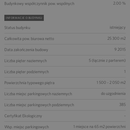
2.00 %
Budynkowy współczynnik pow. wspólnych
INFORMACJE O BUDYNKU
istniejący
Status budynku
25 300 m2
Całkowita pow. biurowa netto
9 2015
Data zakończenia budowy
5 (łącznie z parterem)
Liczba pięter naziemnych
1
Liczba pięter podziemnych
1 500 - 2 050 m2
Powierzchnia typowego piętra
do uzgodnienia
Liczba miejsc parkingowych naziemnych
385
Liczba miejsc parkingowych podziemnych
-
Certyfikat Ekologiczny
1 miejsce na 65 m2 powierzchni
Wsp. miejsc parkingowych