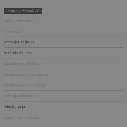
STANDARD WYKOŃCZEŃ
żaluzje wewnętrzne
tryskacze
podwójne zasilanie
kontrola dostępu
okablowanie telefoniczne
okablowanie komputerowe
okablowanie elektryczne
centrala telefoniczna
klimatyzacja
czujniki dymu i ciepła