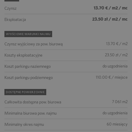
13.70 € / m2 / mc
Czynsz
23.50 zł / m2 / mc
Eksploatacja
WYJŚCIOWE WARUNKI NAJMU
13.70 € / m2
Czynsz wyjściowy za pow. biurową
23.50 zł / m2
Koszty eksploatacyjne
do uzgodnienia
Koszt parkingu naziemnego
110.00 € / miejsce
Koszt parkingu podziemnego
DOSTĘPNE POWIERZCHNIE
7 061 m2
Całkowita dostępna pow. biurowa
do uzgodnienia
Minimalna biurowa pow. najmu
60 miesięcy
Minimalny okres najmu