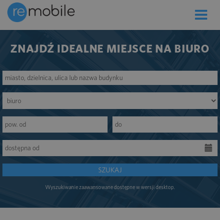
Toggle
naviga
ZNAJDŹ IDEALNE MIEJSCE NA BIURO
SZUKAJ
Wyszukiwanie zaawansowane dostępne w wersji desktop.