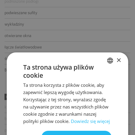
podnoszone podłogi
podwieszane sufity
wykładziny
otwierane okna
łącze światłowodowe
×
ścianki działowe
Ta strona używa plików
BMS
cookie
POLISH
Ta strona korzysta z plików cookie, aby
ENGLISH
zapewnić lepszą wygodę użytkowania.
UDOGODNIENIA
Korzystając z tej strony, wyrażasz zgodę
na używanie przez nas wszystkich plików
kawiarnia
cookie zgodnie z warunkami naszej
bankomat
polityki plików cookie.
Dowiedz się więcej
paczkomat