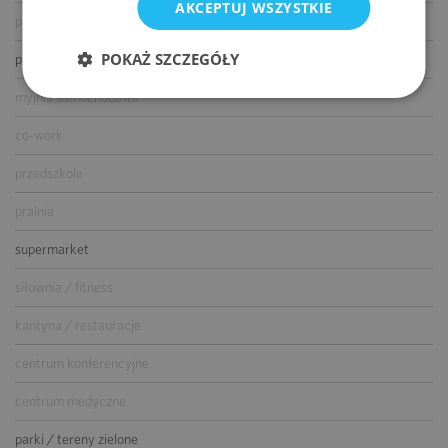
AKCEPTUJ WSZYSTKIE
parking dla gości
POKAŻ SZCZEGÓŁY
parking dla rowerów
myjnia samochodowa
co-work
przedszkole
pralnia
supermarket
siłownia / fitness
kantyna / restauracje
centrum konferencyjne
centrum medyczne
parki / tereny zielone