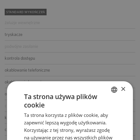
STANDARD WYKOŃCZEŃ
żaluzje wewnętrzne
tryskacze
podwójne zasilanie
kontrola dostępu
okablowanie telefoniczne
okablowanie komputerowe
×
okablowanie elektryczne
Ta strona używa plików
cookie
centrala telefoniczna
POLISH
Ta strona korzysta z plików cookie, aby
ENGLISH
klimatyzacja
zapewnić lepszą wygodę użytkowania.
Korzystając z tej strony, wyrażasz zgodę
czujniki dymu i ciepła
na używanie przez nas wszystkich plików