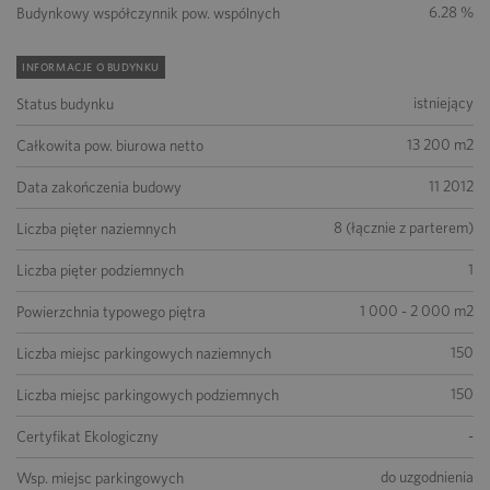
6.28 %
Budynkowy współczynnik pow. wspólnych
INFORMACJE O BUDYNKU
istniejący
Status budynku
13 200 m2
Całkowita pow. biurowa netto
11 2012
Data zakończenia budowy
8 (łącznie z parterem)
Liczba pięter naziemnych
1
Liczba pięter podziemnych
1 000 - 2 000 m2
Powierzchnia typowego piętra
150
Liczba miejsc parkingowych naziemnych
150
Liczba miejsc parkingowych podziemnych
-
Certyfikat Ekologiczny
do uzgodnienia
Wsp. miejsc parkingowych