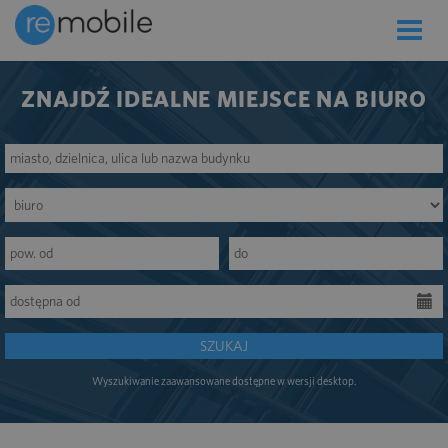
Toggle
naviga
ZNAJDŹ IDEALNE MIEJSCE NA BIURO
SZUKAJ
Wyszukiwanie zaawansowane dostępne w wersji desktop.