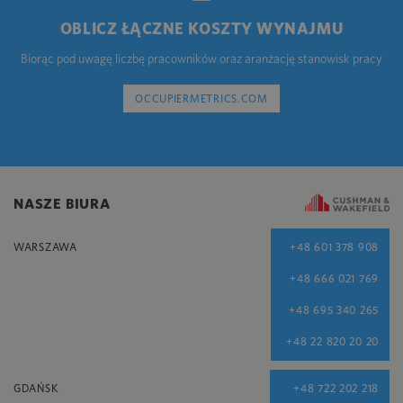
OBLICZ ŁĄCZNE KOSZTY WYNAJMU
Biorąc pod uwagę liczbę pracowników oraz aranżację stanowisk pracy
OCCUPIERMETRICS.COM
NASZE BIURA
WARSZAWA
+48 601 378 908
+48 666 021 769
+48 695 340 265
+48 22 820 20 20
GDAŃSK
+48 722 202 218