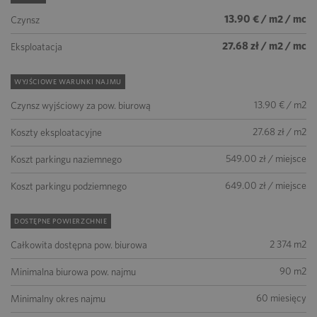
13.90 € / m2 / mc
Czynsz
27.68 zł / m2 / mc
Eksploatacja
WYJŚCIOWE WARUNKI NAJMU
13.90 € / m2
Czynsz wyjściowy za pow. biurową
27.68 zł / m2
Koszty eksploatacyjne
549.00 zł / miejsce
Koszt parkingu naziemnego
649.00 zł / miejsce
Koszt parkingu podziemnego
DOSTĘPNE POWIERZCHNIE
2 374 m2
Całkowita dostępna pow. biurowa
90 m2
Minimalna biurowa pow. najmu
60 miesięcy
Minimalny okres najmu