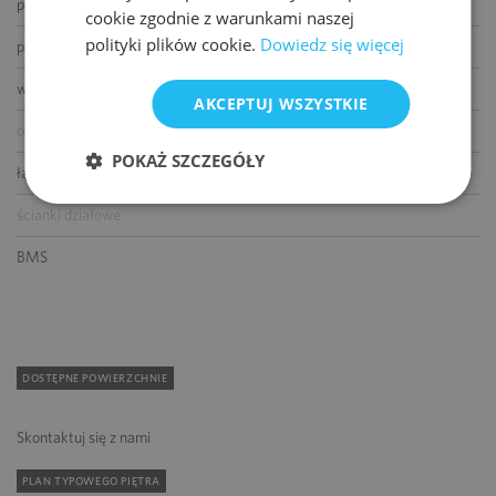
podnoszone podłogi
cookie zgodnie z warunkami naszej
polityki plików cookie.
Dowiedz się więcej
podwieszane sufity
wykładziny
AKCEPTUJ WSZYSTKIE
otwierane okna
POKAŻ SZCZEGÓŁY
łącze światłowodowe
ścianki działowe
BMS
DOSTĘPNE POWIERZCHNIE
Skontaktuj się z nami
PLAN TYPOWEGO PIĘTRA