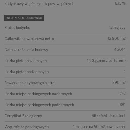
6.15 %
Budynkowy współczynnik pow. wspólnych
INFORMACJE O BUDYNKU
istniejący
Status budynku
12 800 m2
Całkowita pow. biurowa netto
4 2014
Data zakończenia budowy
14 (łącznie z parterem)
Liczba pięter naziemnych
1
Liczba pięter podziemnych
890 m2
Powierzchnia typowego piętra
252
Liczba miejsc parkingowych naziemnych
891
Liczba miejsc parkingowych podziemnych
BREEAM - Excellent
Certyfikat Ekologiczny
1 miejsce na 50 m2 powierzchni
Wsp. miejsc parkingowych