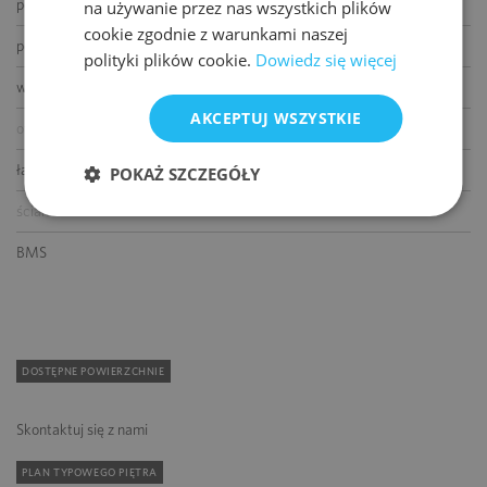
podnoszone podłogi
na używanie przez nas wszystkich plików
cookie zgodnie z warunkami naszej
podwieszane sufity
polityki plików cookie.
Dowiedz się więcej
wykładziny
AKCEPTUJ WSZYSTKIE
otwierane okna
łącze światłowodowe
POKAŻ SZCZEGÓŁY
ścianki działowe
BMS
DOSTĘPNE POWIERZCHNIE
Skontaktuj się z nami
PLAN TYPOWEGO PIĘTRA