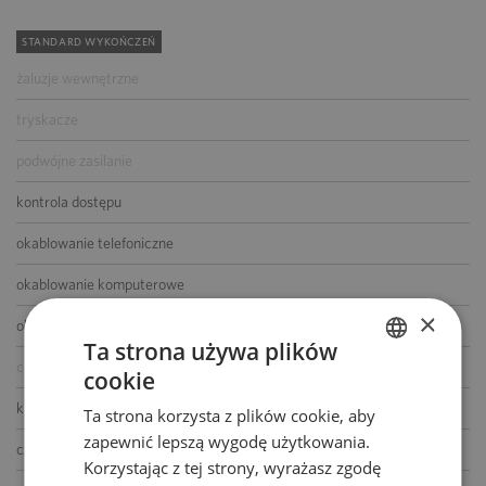
STANDARD WYKOŃCZEŃ
żaluzje wewnętrzne
tryskacze
podwójne zasilanie
kontrola dostępu
okablowanie telefoniczne
okablowanie komputerowe
×
okablowanie elektryczne
Ta strona używa plików
centrala telefoniczna
cookie
POLISH
klimatyzacja
Ta strona korzysta z plików cookie, aby
ENGLISH
zapewnić lepszą wygodę użytkowania.
czujniki dymu i ciepła
Korzystając z tej strony, wyrażasz zgodę