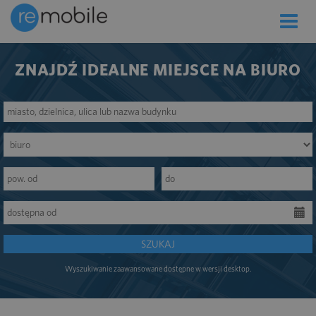
Toggle
naviga
ZNAJDŹ IDEALNE MIEJSCE NA BIURO
SZUKAJ
Wyszukiwanie zaawansowane dostępne w wersji desktop.