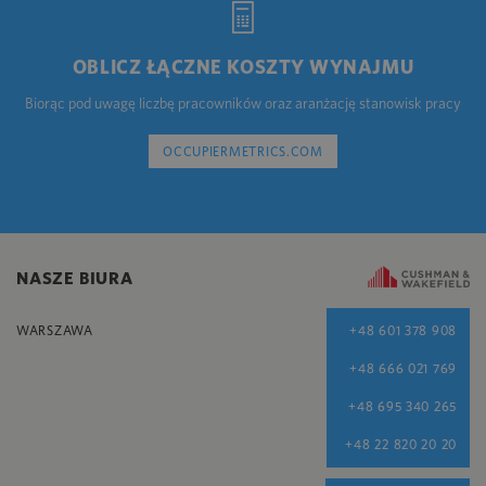
OBLICZ ŁĄCZNE KOSZTY WYNAJMU
Biorąc pod uwagę liczbę pracowników oraz aranżację stanowisk pracy
OCCUPIERMETRICS.COM
NASZE BIURA
WARSZAWA
+48 601 378 908
+48 666 021 769
+48 695 340 265
+48 22 820 20 20