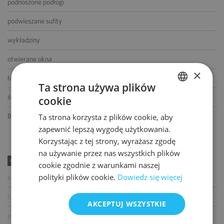
podnoszone podłogi
podwieszane sufity
wykładziny
otwierane okna
×
łącze światłowodowe
Ta strona używa plików
ścianki działowe
cookie
POLISH
BMS
Ta strona korzysta z plików cookie, aby
ENGLISH
zapewnić lepszą wygodę użytkowania.
Korzystając z tej strony, wyrażasz zgodę
na używanie przez nas wszystkich plików
UDOGODNIENIA
cookie zgodnie z warunkami naszej
polityki plików cookie.
Dowiedz się więcej
kawiarnia
bankomat
AKCEPTUJ WSZYSTKIE
paczkomat