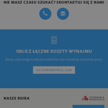
NIE MASZ CZASU SZUKAĆ? SKONTAKTUJ SIĘ Z NAMI
OBLICZ ŁĄCZNE KOSZTY WYNAJMU
Biorąc pod uwagę liczbę pracowników oraz aranżację stanowisk pracy
OCCUPIERMETRICS.COM
NASZE BIURA