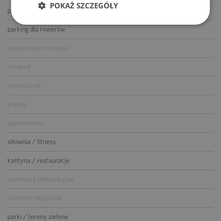
POKAŻ SZCZEGÓŁY
parking dla gości
parking dla rowerów
myjnia samochodowa
co-work
przedszkole
pralnia
supermarket
siłownia / fitness
kantyna / restauracje
centrum konferencyjne
centrum medyczne
parki / tereny zielone