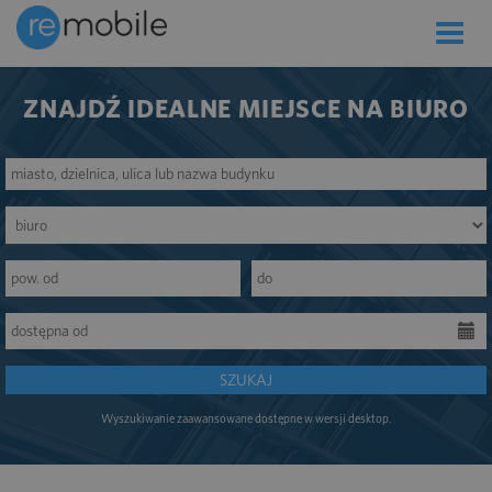
Toggle
naviga
ZNAJDŹ IDEALNE MIEJSCE NA BIURO
SZUKAJ
Wyszukiwanie zaawansowane dostępne w wersji desktop.