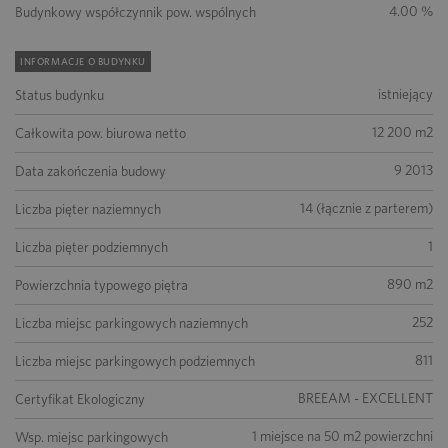
4.00 %
Budynkowy współczynnik pow. wspólnych
INFORMACJE O BUDYNKU
istniejący
Status budynku
12 200 m2
Całkowita pow. biurowa netto
9 2013
Data zakończenia budowy
14 (łącznie z parterem)
Liczba pięter naziemnych
1
Liczba pięter podziemnych
890 m2
Powierzchnia typowego piętra
252
Liczba miejsc parkingowych naziemnych
811
Liczba miejsc parkingowych podziemnych
BREEAM - EXCELLENT
Certyfikat Ekologiczny
1 miejsce na 50 m2 powierzchni
Wsp. miejsc parkingowych