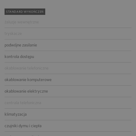
STANDARD WYKOŃCZEŃ
żaluzje wewnętrzne
tryskacze
podwójne zasilanie
kontrola dostępu
okablowanie telefoniczne
okablowanie komputerowe
okablowanie elektryczne
centrala telefoniczna
klimatyzacja
czujniki dymu i ciepła