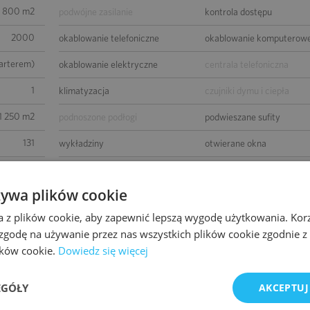
7 800 m2
podwójne zasilanie
kontrola dostępu
2000
okablowanie telefoniczne
okablowanie komputerow
parterem)
okablowanie elektryczne
centrala telefoniczna
1
klimatyzacja
czujniki dymu i ciepła
1 250 m2
podnoszone podłogi
podwieszane sufity
131
wykładziny
otwierane okna
27
łącze światłowodowe
ścianki działowe
żywa plików cookie
ED - Gold
BMS
a z plików cookie, aby zapewnić lepszą wygodę użytkowania. Korzy
wierzchni
 zgodę na używanie przez nas wszystkich plików cookie zgodnie 
lików cookie.
Dowiedz się więcej
EGÓŁY
AKCEPTUJ