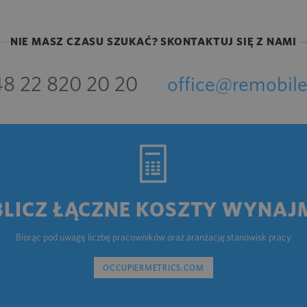
NIE MASZ CZASU SZUKAĆ? SKONTAKTUJ SIĘ Z NAMI
8 22 820 20 20
office@remobile
BLICZ ŁĄCZNE KOSZTY WYNAJ
Biorąc pod uwagę liczbę pracowników oraz aranżację stanowisk pracy
OCCUPIERMETRICS.COM