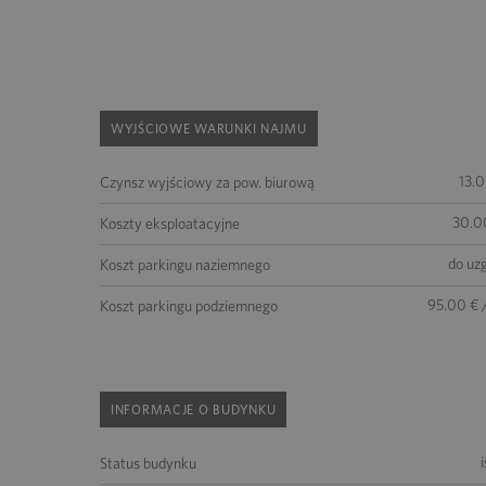
WYJŚCIOWE WARUNKI NAJMU
13.
Czynsz wyjściowy za pow. biurową
30.0
Koszty eksploatacyjne
do uz
Koszt parkingu naziemnego
95.00 € 
Koszt parkingu podziemnego
INFORMACJE O BUDYNKU
Status budynku