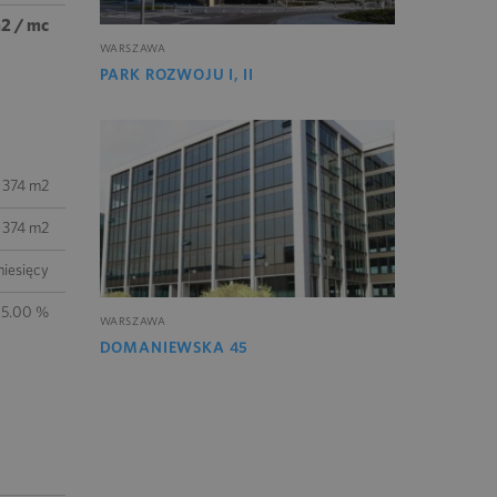
m2 / mc
WARSZAWA
PARK ROZWOJU I, II
374 m2
374 m2
iesięcy
5.00 %
WARSZAWA
DOMANIEWSKA 45