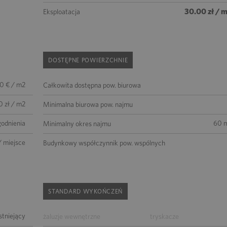
30.00 zł / 
Eksploatacja
DOSTĘPNE POWIERZCHNIE
00 € / m2
Całkowita dostępna pow. biurowa
0 zł / m2
Minimalna biurowa pow. najmu
godnienia
60 m
Minimalny okres najmu
/ miejsce
Budynkowy współczynnik pow. wspólnych
STANDARD WYKOŃCZEŃ
istniejący
żaluzje wewnętrzne
tryskacze