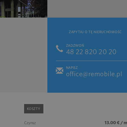
ZAPYTAJ O TĘ NIERUCHOMOŚĆ
ZADZWOŃ
48 22 820 20 20
NAPISZ
office@remobile.pl
KOSZTY
13.00 € / 
Czynsz