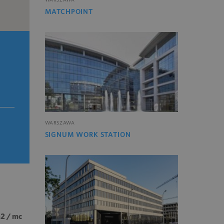
MATCHPOINT
WARSZAWA
SIGNUM WORK STATION
m2 / mc