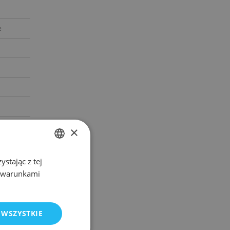
e
×
stając z tej
POLISH
z warunkami
ENGLISH
 WSZYSTKIE