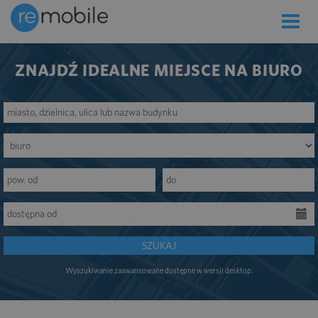
Toggle
naviga
ZNAJDŹ IDEALNE MIEJSCE NA BIURO
SZUKAJ
Wyszukiwanie zaawansowane dostępne w wersji desktop.