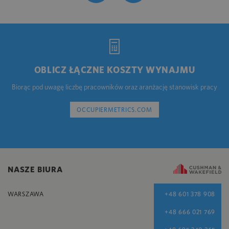
OBLICZ ŁĄCZNE KOSZTY WYNAJMU
Biorąc pod uwagę liczbę pracowników oraz aranżację stanowisk pracy
OCCUPIERMETRICS.COM
NASZE BIURA
WARSZAWA
+48 601 378 908
+48 666 021 769