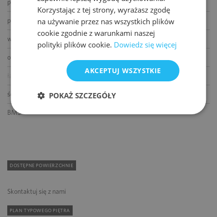
podnoszone podłogi
Korzystając z tej strony, wyrażasz zgodę
podwieszane sufity
na używanie przez nas wszystkich plików
cookie zgodnie z warunkami naszej
wykładziny
polityki plików cookie.
Dowiedz się więcej
otwierane okna
AKCEPTUJ WSZYSTKIE
łącze światłowodowe
ścianki działowe
POKAŻ SZCZEGÓŁY
BMS
DOSTĘPNE POWIERZCHNIE
Skontaktuj się z nami
PLAN TYPOWEGO PIĘTRA