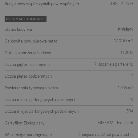
3.48 - 4.25 %
Budynkowy współczynnik pow. wspólnych
INFORMACJE O BUDYNKU
istniejący
Status budynku
17 000 m2
Całkowita pow. biurowa netto
11 2015
Data zakończenia budowy
7 (łącznie z parterem)
Liczba pięter naziemnych
2
Liczba pięter podziemnych
1 335 m2
Powierzchnia typowego piętra
41
Liczba miejsc parkingowych naziemnych
394
Liczba miejsc parkingowych podziemnych
BREEAM - Excellent
Certyfikat Ekologiczny
1 miejsce na 32 m2 powierzchni
Wsp. miejsc parkingowych