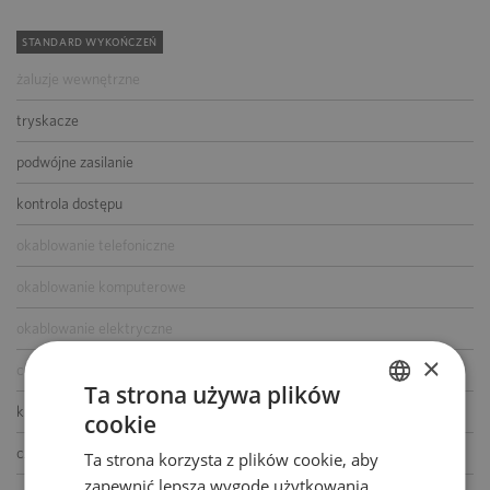
STANDARD WYKOŃCZEŃ
żaluzje wewnętrzne
tryskacze
podwójne zasilanie
kontrola dostępu
okablowanie telefoniczne
okablowanie komputerowe
okablowanie elektryczne
×
centrala telefoniczna
Ta strona używa plików
klimatyzacja
cookie
POLISH
czujniki dymu i ciepła
Ta strona korzysta z plików cookie, aby
ENGLISH
zapewnić lepszą wygodę użytkowania.